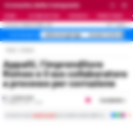
Cronache della Campania
HOME
ULTIME NOTIZIE
CRONACA
PRIMO PIANO
C
30
NAPOLI
8 AGOSTO 2026 - 11:21
AGGIORNAMENTO :
salme nei garage
Arzano Corte dei
Temi del giorno
Home
Cronaca
Appalti, l’imprenditore
Romeo e il suo collaboratore
a processo per corruzione
LA REDAZIONE
Condividi
21 FEBBRAIO 2018 - 16:45
Iscriviti ai nostri
canali social
per le ultime notizie dalla Campania con notizi