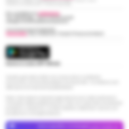
Indirizzo Via Sardoncelli 115 Boscoreale (NA)
Per contattare la
redazione
:
Tel / Whatsapp : 334.12.78.004 email:
web@cronachedellacampania.it
Concessionaria Pubblicità
Vivimedia
| Sky | Addendo | Teads | Presscommtech
Scarica la nostra APP Ufficiale
Questo giornale inoltre non riceve alcun contributo
economico né da enti pubblici né da privati . Si sostiene solo
attraverso le inserzioni pubblicitarie.
Nota: I link esterni indicati negli articoli sono stati verificati al
momento della pubblicazione. Il sito non risponde di eventuali
problemi o disservizi: si invita l’utente a utilizzare i servizi con
prudenza e consapevolezza.
Dove specifico, le immagini sono fornite da