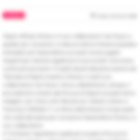
CRONACA
Tempo di lettura
1
min
Napoli. Alfredo Romeo e il suo collaboratore Ivan Russo a
giudizio per corruzione: è stata accolta la richiesta di giudizio
immediato per l’imprenditore accusato di aver pagato
tangenti per ottenere appalti per la sua società. Il processo
comincerà il prossimo 10 aprile davanti alla prima sezione del
Tribunale di Napoli, insieme a Romeo vi sarà il suo
collaboratore Ivan Russo. Arriva a dibattimento, dunque, il
procedimento rimasto alla Procura di Napoli sul quale hanno
indagato i pm Henry John Woodcock, Celeste Carrano e
Francesco Raffaele. E’ un filone dell’inchiesta Consip quello
che vedrà alla sbarra per corruzione l’imprenditore Romeo e i
suo collaboratore.
E’ l’inchiesta ‘napoletana’ quella per la quale la Procura di