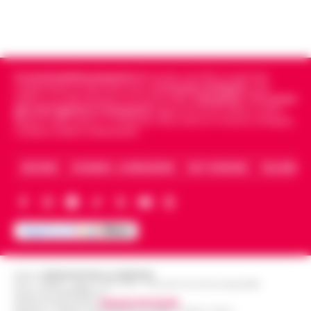
Cronachedellacampania.it
fondato nel 2015, è il giornale
indipendente di riferimento per le
Cronache di Napoli
, sulla
politica, sui fatti del giorno e le storie della
Campania
.
Tra i primi
giornali digitali in Campania
segue anche le notizie il calcio
Napoli e dello sport in Campania. Racconta la Cronaca di Napoli,
Caserta, Avellino e Benevento.
ARCHIVIO
CHI SIAMO – LA REDAZIONE
FACT CHECKING
COLLABORA
Editore
CRONACHE DELLA CAMPANIA
R.O.C.: 030531 - Reg. N. 1301/ 2016 - Tribunale Torre Annunziata (NA)
Partita IVA IT08642881216
Direttore Responsabile:
Giuseppe Del Gaudio
Redazioni : Scafati / Castellammare di Stabia / Caserta / Sarno