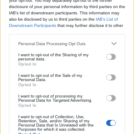
your opt-out. You may separately opt-out of the further
disclosure of your personal information by third parties on the
Carabiniere casertano suicida
IAB’s list of downstream participants. This information may
in Liguria: anche la Procura
1
militare indaga per
also be disclosed by us to third parties on the
IAB’s List of
istigazione
Downstream Participants
that may further disclose it to other
27 Luglio 2026
third parties.
Omicidio Luca Esposito, la
Personal Data Processing Opt Outs
confessione dell’assassino:
2
«L’ho ucciso per punizione»
I want to opt-out of the Sharing of my
26 Luglio 2026
personal data.
Opted In
Castellammare, omicidio
Tommasino, il pentito accusa:
3
«Fu eliminato per proteggere
I want to opt-out of the Sale of my
un intoccabile»
Personal Data.
Opted In
24 Luglio 2026
I want to opt-out of processing my
Castellammare, il registro
Personal Data for Targeted Advertising.
segreto delle determine che
4
Opted In
«nutriva» i clan
28 Luglio 2026
I want to opt-out of Collection, Use,
Castellammare, «Ti faccio
Retention, Sale, and/or Sharing of my
diventare la regina delle
Personal Data that Is Unrelated with the
Purposes for which it was collected.
vendite»: le intercettazioni
5