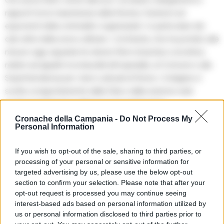
rapporti tra le maestranze della Romeo Gestioni ed
esponenti della criminalita’ organizzata”, in particolare dei
clan attivi della zona collinare. L’inchiesta, che ha portato alle
misure oggi, riguarda tre diversi filoni di ipotesi corruttive,
relativi ad appalti riconducibili all’ospedale, al Comune e alla
Soprintendenza per i beni culturali di Roma. L’indagine e’
svolta congiuntamente dalla Dda e dalla sezione reati
contro il patrimonio della procura partenopea.
Cronache della Campania -
Do Not Process My
Personal Information
TAGS
Alfredo romeo
Appalti
Consip
Corruzione
If you wish to opt-out of the sale, sharing to third parties, or
processing of your personal or sensitive information for
targeted advertising by us, please use the below opt-out
Lascia un commento
section to confirm your selection. Please note that after your
opt-out request is processed you may continue seeing
interest-based ads based on personal information utilized by
us or personal information disclosed to third parties prior to
🔥 Più letti della settimana