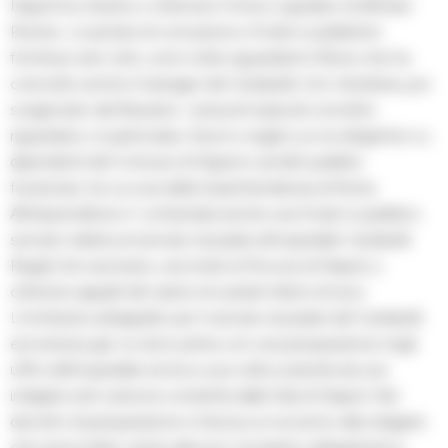
Napoli ha chiesto e ottenuto il rinvio a giudizio di Alfredo
Romeo. Le ipotesi di corruzione e frode in pubbliche
forniture, ben otto, sono tutte riguardanti il filone che ha
coinvolto anche il manager del Cardarelli, Ciro Verdoliva, poi
scagionato dal Riesame. I presunti episodi corruttivi
riguardano, in particolare, favori e regali a un ex dirigente e a
dipendenti del Comune di Napoli e ad altri pubblici
funzionari, tra cui una della Soprintendenza di Roma.
All’imprenditore e’ contestata anche una frode in pubblico
servizio relativa al servizio di pulizie all’ospedale Cardarelli.
Regali che servivano, secondo la Procura di Napoli, a
ottenere appalti del valore di svariati milioni di euro.
L’inchiesta sull’appalto per il servizio di pulizie del Cardarelli
era emersa gia’ un anno prima con una perquisizione negli
uffici dell’ospedale ed era a sua volta scaturita da una
indagine anti camorra condotta dalla Dda di Napoli. Nel
decreto di perquisizione si faceva un accenno alla indagine
che aveva fatto venire alla luce “acclarati collegamenti e