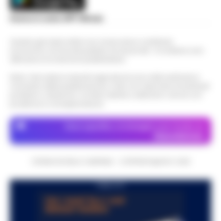
Scarica la nostra APP Ufficiale
Questo giornale inoltre non riceve alcun contributo
economico né da enti pubblici né da privati . Si sostiene solo
attraverso le inserzioni pubblicitarie.
Nota: I link esterni indicati negli articoli sono stati verificati al
momento della pubblicazione. Il sito non risponde di eventuali
problemi o disservizi: si invita l’utente a utilizzare i servizi con
prudenza e consapevolezza.
Dove specifico, le immagini sono fornite da
Depositphotos
CRONACHE DELLA CAMPANIA - COPYRIGHT@2014-2026
PUBBLICITA