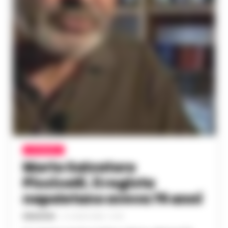
ATTUALITÀ
Morto Salvatore
Piscicelli, il regista
napoletano aveva 76 anni
REDAZIONE
-
21 LUGLIO 2024 - 21:40