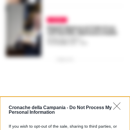
CINEMA
Napoli sbanca ai Ciak d’oro
con Servillo, Martone e Gallo
REGINA ADA SCARICO
-
19 NOVEMBRE 2021 - 19:13
PUBBLICITA
Cronache della Campania -
Do Not Process My
Personal Information
If you wish to opt-out of the sale, sharing to third parties, or