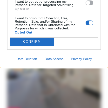
I want to opt-out of processing my
CINEMA
Personal Data for Targeted Advertising.
‘Qui Rido Io’, il nuovo film di
Opted In
Martone su Scarpetta
interpretato da Toni Servillo
I want to opt-out of Collection, Use,
Retention, Sale, and/or Sharing of my
REGINA ADA SCARICO
-
Personal Data that Is Unrelated with the
31 GENNAIO 2020 - 16:52
Purposes for which it was collected.
Opted Out
CONFIRM
ULTIME NOTIZIE
Data Deletion
Data Access
Privacy Policy