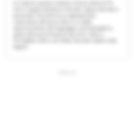
Si è spento questa mattina a Roma, all'età di 76
anni, il regista Salvatore Piscicelli. Figura riservata e
personale, Piscicelli era un appassionato
osservatore del lavoro altrui e un abile
sperimentatore del linguaggio cinematografico,
grazie alla sua formazione da critico. Nato a
Pomigliano d'Arco nel 1948, Piscicelli crebbe nella
Napoli...
PUBBLICITA