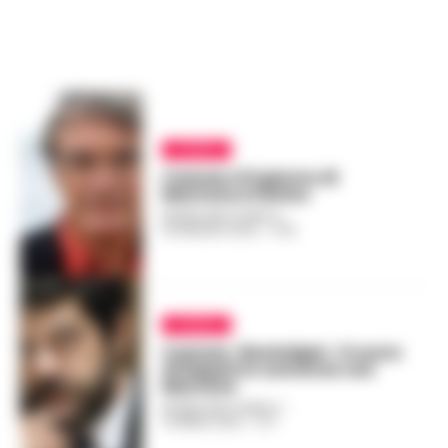
CINEMA
Cannes: è il giorno di
Martone e Favino
REGINA ADA SCARICO
-
25 MAGGIO 2022 - 17:32
CINEMA
Cannes: ‘Nostalgia’, il cuore
di Napoli in concorso con
Martone
REGINA ADA SCARICO
-
14 APRILE 2022 - 17:17