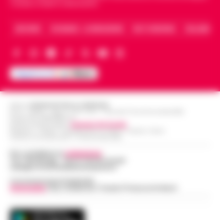
Caserta, Avellino e Benevento.
ARCHIVIO
CHI SIAMO – LA REDAZIONE
FACT CHECKING
COLLABORA
Editore
CRONACHE DELLA CAMPANIA
R.O.C.: 030531 - Reg. N. 1301/ 2016 - Tribunale Torre Annunziata (NA)
Partita IVA IT08642881216
Direttore Responsabile:
Giuseppe Del Gaudio
Redazioni : Scafati / Castellammare di Stabia / Caserta / Sarno
Indirizzo Via Sardoncelli 115 Boscoreale (NA)
Per contattare la
redazione
:
Tel / Whatsapp : 334.12.78.004 email:
web@cronachedellacampania.it
Concessionaria Pubblicità
Vivimedia
| Sky | Addendo | Teads | Presscommtech