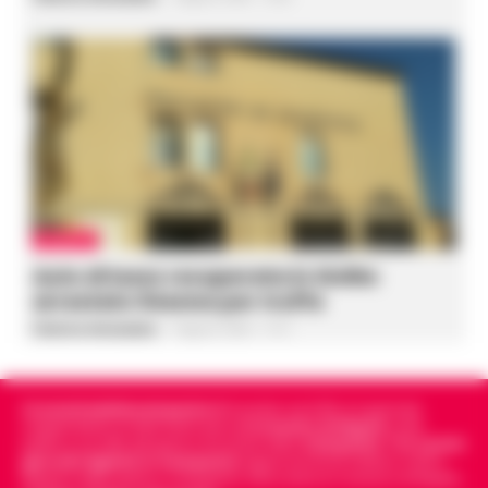
CRONACA
Auto di lusso recuperata in Sicilia:
arrestato 54enne per truffa
Federica Annunziata
-
9 Agosto 2026 - 11:51
Cronachedellacampania.it
fondato nel 2015, è il giornale
indipendente di riferimento per le
Cronache di Napoli
, sulla
politica, sui fatti del giorno e le storie della
Campania
.
Tra i primi
giornali digitali in Campania
segue anche le notizie il calcio
Napoli e dello sport in Campania. Racconta la Cronaca di Napoli,