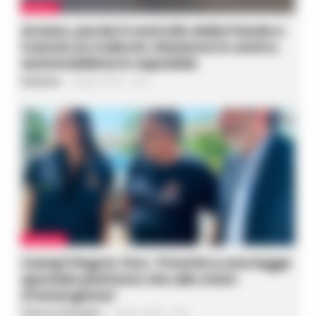
ARZANO
Arzano, perde il controllo della Panda e
trancia un traliccio: blackout in centro,
automobilista in ospedale
Redazione
-
9 Agosto 2026 - 12:20
CAMPANIA
Campi Flegrei, Fico: ‘Priorità a una legge
speciale piuttosto che allo stato
d’emergenza’
Federica Annunziata
-
9 Agosto 2026 - 12:02