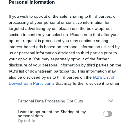
Sequestro azienda
Striano
Personal Information
If you wish to opt-out of the sale, sharing to third parties, or
Apri commenti (1)
processing of your personal or sensitive information for
targeted advertising by us, please use the below opt-out
section to confirm your selection. Please note that after your
Commenti
opt-out request is processed you may continue seeing
(1)
interest-based ads based on personal information utilized by
us or personal information disclosed to third parties prior to
your opt-out. You may separately opt-out of the further
disclosure of your personal information by third parties on the
Rossi Danny
ha detto:
IAB’s list of downstream participants. This information may
5 Giugno 2026 - 16:51 alle 16:51
also be disclosed by us to third parties on the
IAB’s List of
Downstream Participants
that may further disclose it to other
Mi pare la situazzione sia preoccupante
third parties.
ma anke molto complessa, i controlli
Personal Data Processing Opt Outs
dovevono esser fatte subito pero non
I want to opt-out of the Sharing of my
tutti comprendo come i lavoratorii
personal data.
potevano saper; l’azjenda pare nonr
Opted In
ispettar le norme e lo scariclo andava