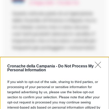
27 Giugno 2025 - 17:32 alle 17:32
Questo articolo parla di un’operazione
della Guardia di Finanza a Napoli, ma io
mi chiedo come mai ci sono ancora
così tanti prodotti dannosi in vendita. E’
importante che si facciano controlli piu’
frequenti per proteggere i consumatori.
Cronache della Campania -
Do Not Process My
Personal Information
Lascia un commento
If you wish to opt-out of the sale, sharing to third parties, or
processing of your personal or sensitive information for
Il tuo indirizzo email non sarà pubblicato.
I campi
targeted advertising by us, please use the below opt-out
obbligatori sono contrassegnati
*
section to confirm your selection. Please note that after your
opt-out request is processed you may continue seeing
Commento
*
interest-based ads based on personal information utilized by