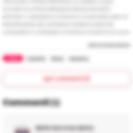
Denunciato il titolare dell’attività, un cittadino cinese,
accusato di commercializzazione illecita di prodotti
pericolosi. L’operazione si inserisce in un più ampio piano di
intensificazione dei controlli per tutelare la salute dei
consumatori e contrastare il commercio di articoli non sicuri.
RIPRODUZIONE RISERVATA
TAGS
Cosmetici
Napoli
Sequestro
Apri commenti (1)
Commenti
(1)
Ninfa Serra
ha detto: