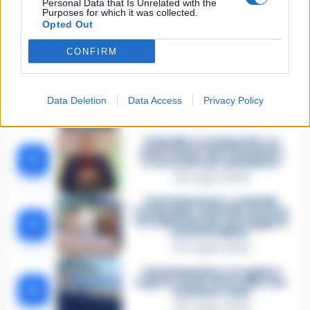
Personal Data that Is Unrelated with the
Purposes for which it was collected.
Opted Out
🔥 Più letti della settimana
CONFIRM
Carabiniere casertano suicida
in Liguria: anche la Procura
1
militare indaga per
Data Deletion
Data Access
Privacy Policy
istigazione
27 Luglio 2026
Omicidio Luca Esposito, la
confessione dell’assassino:
2
«L’ho ucciso per punizione»
26 Luglio 2026
Castellammare, omicidio
Tommasino, il pentito accusa:
3
«Fu eliminato per proteggere
un intoccabile»
24 Luglio 2026
Castellammare, il registro
segreto delle determine che
4
«nutriva» i clan
28 Luglio 2026