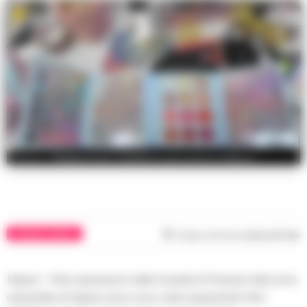
Sequestrati cosmetici pericolosi a Napoli
CRONACA NAPOLI
Tempo di lettura
meno di 1
min
Napoli – Maxi operazione della Guardia di Finanza nella zona
industriale di Napoli, dove sono stati sequestrati oltre