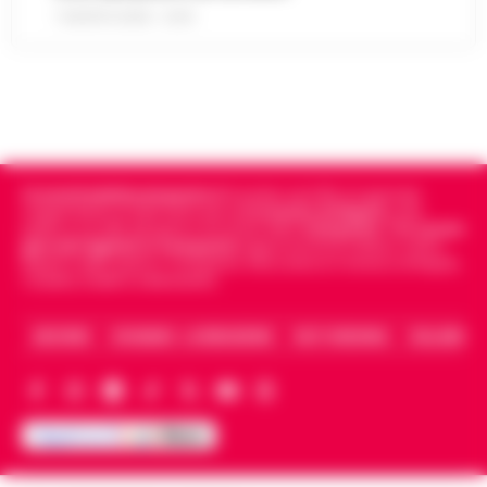
7 AGOSTO 2026 - 22:19
Cronachedellacampania.it
fondato nel 2015, è il giornale
indipendente di riferimento per le
Cronache di Napoli
, sulla
politica, sui fatti del giorno e le storie della
Campania
.
Tra i primi
giornali digitali in Campania
segue anche le notizie il calcio
Napoli e dello sport in Campania. Racconta la Cronaca di Napoli,
Caserta, Avellino e Benevento.
ARCHIVIO
CHI SIAMO – LA REDAZIONE
FACT CHECKING
COLLABORA