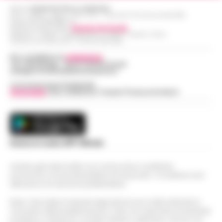
Editore
CRONACHE DELLA CAMPANIA
R.O.C.: 030531 - Reg. N. 1301/ 2016 - Tribunale Torre Annunziata (NA)
Partita IVA IT08642881216
Direttore Responsabile:
Giuseppe Del Gaudio
Redazioni : Scafati / Castellammare di Stabia / Caserta / Sarno
Indirizzo Via Sardoncelli 115 Boscoreale (NA)
Per contattare la
redazione
:
Tel / Whatsapp : 334.12.78.004 email:
web@cronachedellacampania.it
Concessionaria Pubblicità
Vivimedia
| Sky | Addendo | Teads | Presscommtech
Scarica la nostra APP Ufficiale
Questo giornale inoltre non riceve alcun contributo
economico né da enti pubblici né da privati . Si sostiene solo
attraverso le inserzioni pubblicitarie.
Nota: I link esterni indicati negli articoli sono stati verificati al
momento della pubblicazione. Il sito non risponde di eventuali
problemi o disservizi: si invita l’utente a utilizzare i servizi con