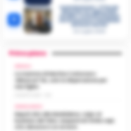
Castellammare, «Ti faccio
diventare la regina delle
vendite»: le intercettazioni
5
che incastrano i fedelissimi
del boss Carolei
24 Luglio 2026
Primo piano
AFRAGOLA
La mamma di Martina Carbonaro:
«Minacce? No, solo la disperazione per
mia figlia»
8 AGOSTO 2026 - 12:51
CRONACA NAPOLI
Napoli, bitz alla Maddalena, colpo al
business del falso: sequestrati 3mila capi,
otto denunce e un arresto