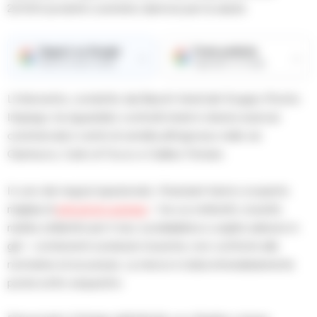
22.500 prodotti cosmetici dannosi per la salute.
Seguici su Google
Fonte preferita
→
→
Ricevi le nostre notizie
Aggiungici su Google
L’intervento, condotto dai Baschi Verdi del Gruppo Pronto
Impiego, ha riguardato controlli mirati in diversi esercizi
commerciali e centri di vendita all’ingrosso nelle vie
Gianturco, Carlo di Tocco e Galileo Ferraris.
In uno dei negozi ispezionati, i finanzieri hanno scoperto
migliaia di
articoli di cosmesi
– tra cui ombretti, rossetti,
matite, brillantini per il viso, lucidalabbra e unghie adesive in
gel – contenenti sostanze tossiche, non conformi alle
normative di sicurezza. La merce è stata immediatamente
posta sotto sequestro.