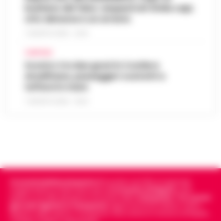
business del falso: sequestrati 3mila capi,
otto denunce e un arresto
7 AGOSTO 2026 - 22:19
CAMPANIA
Scontro tra due gozzi in Costiera
Amalfitana, passeggeri costretti a
tuffarsi in mare
7 AGOSTO 2026 - 19:24
Cronachedellacampania.it
fondato nel 2015, è il giornale
indipendente di riferimento per le
Cronache di Napoli
, sulla
politica, sui fatti del giorno e le storie della
Campania
.
Tra i primi
giornali digitali in Campania
segue anche le notizie il calcio
Napoli e dello sport in Campania. Racconta la Cronaca di Napoli,