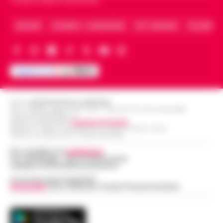
Caserta, Avellino e Benevento.
ARCHIVIO
CHI SIAMO – LA REDAZIONE
FACT CHECKING
COLLABORA
Editore
CRONACHE DELLA CAMPANIA
R.O.C.: 030531 - Reg. N. 1301/ 2016 - Tribunale Torre Annunziata (NA)
Partita IVA IT08642881216
Direttore Responsabile:
Giuseppe Del Gaudio
Redazioni : Scafati / Castellammare di Stabia / Caserta / Sarno
Indirizzo Via Sardoncelli 115 Boscoreale (NA)
Per contattare la
redazione
:
Tel / Whatsapp : 334.12.78.004 email:
web@cronachedellacampania.it
Concessionaria Pubblicità
Vivimedia
| Sky | Addendo | Teads | Presscommtech