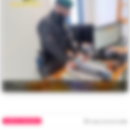
Regali di Natale “pezzotti”, sequestrati 26mila tra
giocattoli e cosmetici
CASERTA E PROVINCIA
Tempo di lettura
1
min