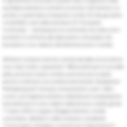
e agli elementi informativi acquisiti nello svolgimento della
quotidiana attività di controllo economico del territorio, ha
portato in particolare al sequestro di oltre 24 mila giocattoli
contraffatti o privi della marcatura CE (“European
Conformity” – dichiarazione di conformità che indica che il
prodotto è conforme alle disposizioni comunitarie che
prevedono il suo utilizzo), illecitamente posti in vendita.
All’interno di diversi esercizi commerciali della circoscrizione
sono stati, inoltre, sequestrati 1.769 prodotti per la cura della
pelle, pronti per essere venduti, pericolosi per la salute
perché contenenti una sostanza denominata “Butylphenyl
Methylpropional” (nota più comunemente come “Lilial”),
ovvero una fragranza sintetica utilizzata per la preparazione
di prodotti per la cura e l’igiene della persona, vietata già dal
1° marzo 2022 in seguito all’aggiornamento, a livello
comunitario, dell’elenco delle sostanze considerate
“Cancerogene, Mutagene, tossiche per la Riproduzione”