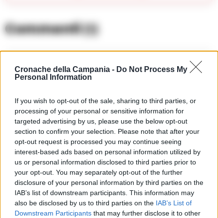
Commenti
(1)
Alfredo Gatti
ha detto:
Cronache della Campania -
Do Not Process My
Personal Information
18 Dicembre 2024 - 12:03 alle 12:03
If you wish to opt-out of the sale, sharing to third parties, or
E’ importante che ci siano controlli per i
processing of your personal or sensitive information for
prodotti, ma mi chiedo se questi
targeted advertising by us, please use the below opt-out
section to confirm your selection. Please note that after your
sequestri sono davvero efficaci nel
opt-out request is processed you may continue seeing
lungo termine. Molti consumatori non
interest-based ads based on personal information utilized by
sanno nemmeno cosa siano i marchi
us or personal information disclosed to third parties prior to
your opt-out. You may separately opt-out of the further
CE e questo potrebbe creare
disclosure of your personal information by third parties on the
confusione.
IAB’s list of downstream participants. This information may
also be disclosed by us to third parties on the
IAB’s List of
Downstream Participants
that may further disclose it to other