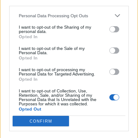
third parties.
Personal Data Processing Opt Outs
Lascia un commento
I want to opt-out of the Sharing of my
personal data.
Il tuo indirizzo email non sarà pubblicato.
I campi
Opted In
obbligatori sono contrassegnati
*
I want to opt-out of the Sale of my
Commento
*
Personal Data.
Opted In
I want to opt-out of processing my
Personal Data for Targeted Advertising.
Opted In
I want to opt-out of Collection, Use,
Retention, Sale, and/or Sharing of my
Personal Data that Is Unrelated with the
Purposes for which it was collected.
Opted Out
Nome
*
CONFIRM