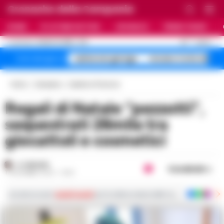
Cronache della Campania
HOME
ULTIME NOTIZIE
CRONACA
PRIMO PIANO
C
30
NAPOLI
8 AGOSTO 2026 - 11:21
AGGIORNAMENTO :
salme nei garage
Arzano Corte dei
Temi del giorno
Home
Campania
Caserta e Provincia
Regali di Natale “pezzotti”,
sequestrati 26mila tra
giocattoli e cosmetici
A. CARLINO
Condividi
17 DICEMBRE 2024 - 14:03
Iscriviti ai nostri
canali social
per le ultime notizie dalla Campania con notizi