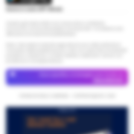
Scarica la nostra APP Ufficiale
Questo giornale inoltre non riceve alcun contributo
economico né da enti pubblici né da privati . Si sostiene solo
attraverso le inserzioni pubblicitarie.
Nota: I link esterni indicati negli articoli sono stati verificati al
momento della pubblicazione. Il sito non risponde di eventuali
problemi o disservizi: si invita l’utente a utilizzare i servizi con
prudenza e consapevolezza.
Dove specifico, le immagini sono fornite da
Depositphotos
CRONACHE DELLA CAMPANIA - COPYRIGHT@2014-2026
PUBBLICITA