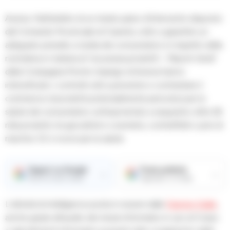
Aversa. Nell’ambito di un mirato piano d’intervento disposto
dal Comando Provinciale di Caserta, volto a garantire un
adeguato presidio a tutela dei consumatori e il rispetto della
normativa in materia di “sicurezza prodotti”, i “Baschi Verdi”
della Compagnia Pronto Impiego di Aversa hanno
intensificato i controlli volti a prevenire e contrastare il
commercio di prodotti potenzialmente pericolosi per la
salute dei consumatori, sottoponendo a sequestro oltre 26
mila prodotti, tra giocattoli e cosmetici, contraffatti o privi di
marchio CE e nocivi per la salute.
Seguici su Google
Fonte preferita
→
→
Ricevi le nostre notizie
Aggiungici su Google
L’attività di intelligence posta in essere dalle
Fiamme Gialle
,
anche grazie all’ausilio dei mezzi informatici in uso al Corpo