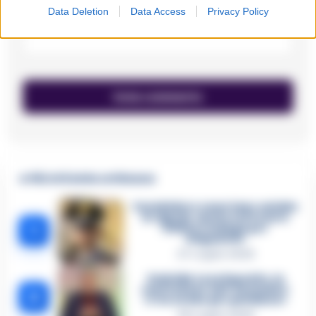
Data Deletion
Data Access
Privacy Policy
Email
*
🔥 Più letti della settimana
Carabiniere casertano suicida
in Liguria: anche la Procura
1
militare indaga per
istigazione
27 Luglio 2026
Omicidio Luca Esposito, la
confessione dell’assassino:
2
«L’ho ucciso per punizione»
26 Luglio 2026