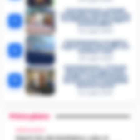
Castellammare, omicidio
Tommasino, il pentito accusa:
3
«Fu eliminato per proteggere
un intoccabile»
24 Luglio 2026
Castellammare, il registro
segreto delle determine che
4
«nutriva» i clan
28 Luglio 2026
Castellammare, «Ti faccio
diventare la regina delle
vendite»: le intercettazioni
5
che incastrano i fedelissimi
del boss Carolei
24 Luglio 2026
Primo piano
CRONACA NAPOLI
Napoli, bitz alla Maddalena, colpo al