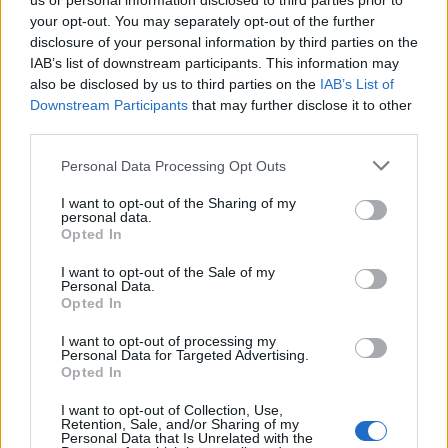
us or personal information disclosed to third parties prior to
“Il Lungomare di via Caracciolo sabato 17 maggio si
your opt-out. You may separately opt-out of the further
trasformerà in un’immensa palestra all’aperto! Sport Kids
disclosure of your personal information by third parties on the
IAB’s list of downstream participants. This information may
Festival è un inno al benessere, all’integrazione, alla
also be disclosed by us to third parties on the
IAB’s List of
socializzazione ma soprattutto all’amicizia. Lo sport è prima
Downstream Participants
that may further disclose it to other
di tutto incontrarsi, conoscersi. Ci vediamo sabato su
third parties.
questo palcoscenico sportivo con tante Associazioni.
Personal Data Processing Opt Outs
Desidero ringraziare l’Amministrazione del Comune di
I want to opt-out of the Sharing of my
personal data.
Napoli, la società Sport e Salute – Regione Campania, i
Opted In
tanti partner che hanno contribuito alla riuscita dell’evento,
I want to opt-out of the Sale of my
ma soprattutto due donne visionarie: Rossella e Veronica, il
Personal Data.
motore di questo grande progetto!”
Opted In
I want to opt-out of processing my
GRAZIE ALLE AZIENDE CHE HANNO
Personal Data for Targeted Advertising.
Opted In
CREDUTO NELLO SPORT KIDS
FESTIVAL
I want to opt-out of Collection, Use,
Retention, Sale, and/or Sharing of my
Personal Data that Is Unrelated with the