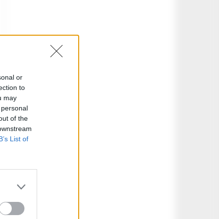
sonal or
ection to
ou may
 personal
out of the
 downstream
B’s List of