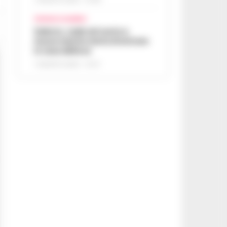
CRONACA SALERNO
Salerno, cade nel vuoto e
muore mentre tenta di entrare
in casa della ex
7 AGOSTO 2026 - 07:27