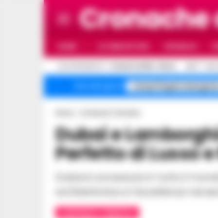
Cronache
HOME
ULTIME NOTIZIE
CRONACA
P
C
AGGIORNAMENTO :
7 AGOSTO 2026 - 08:42
26.3
NAP
Campi Flegrei emergenz
Temi del giorno
Home
Contenuti Tematici
Dubai e Lamborghini: Un Connubio
Perfetto di Lusso e
Dubai è conosciuta in tutto il mondo per il suo sfarzo, la modernità
architettonica e l’eccellenza nei serv
CONTENUTI TEMATICI