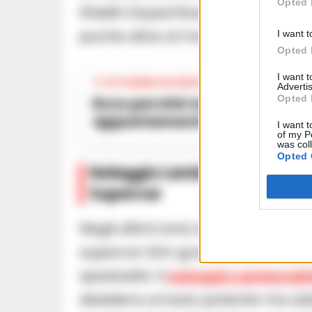
Opted 
Sheikh Zayed Road è un’esperien
poche altre al mondo.
I want t
Opted 
I want 
TI POTREBBE INTERESSARE
Advertis
Opted 
Ecco perché molti italiani si recano a Basilea per un
appuntamento indimentica
I want t
of my P
was col
Opted 
Noleggio Lamborghini Urus D
Supercar
Negli ultimi anni, la
Lamborghini 
supercar SUV grazie al suo mix pe
spaziosità. Il
noleggio Lamborghi
desidera un’auto potente ma adat