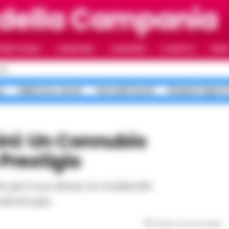
 della Campania
RIMO PIANO
CAMPANIA
CAMORRA
IL NAPOLI
VIDE
OLI
a
Salerno ex, morte
Terra dei Fuochi
Sistema Caprio 
 Prestigio
izi di lusso.
Tempo di lettura
2
min