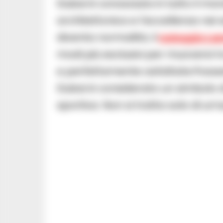
Dubai è conosciuta in tutto il mon
architettonica e l’eccellenza nei s
diventa normalità, il
noleggio La
modi più esclusivi per muoversi tra
e perfettamente asfaltate.
Posse
Dubai è considerato un simbolo di
sportiva. Non si tratta solo di un’a