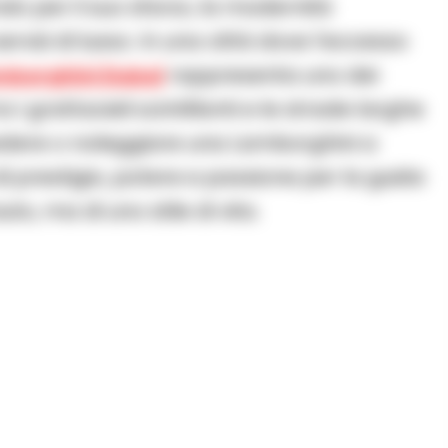
do per il suo sfarzo, la modernità
ervizi di lusso. In una città dove l’eccesso
mborghini Dubai
rappresenta uno dei
 i grattacieli scintillanti e le strade larghe
dere o noleggiare una Lamborghini a
 prestigio, potere e passione per la guida
uto, ma di uno stile di vita.