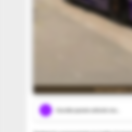
Nell’immagine, u
Ascolta questo articolo ora...