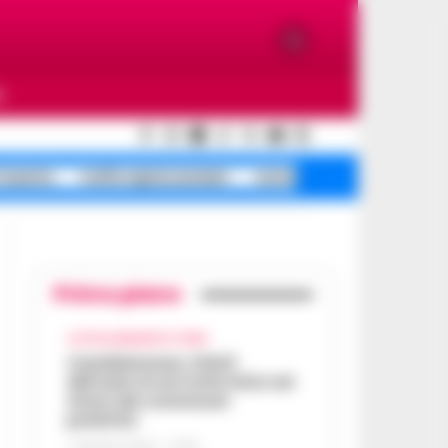
O
Caserta
truffa rapina anziani
morte caduta tentata
Primo piano
CASTELLAMMARE DI STABIA
Castellammare, il bluff
dell’asilo di via Fratte finito nel
mirino dei commissari
prefettizi
7 AGOSTO 2026 - 07:56