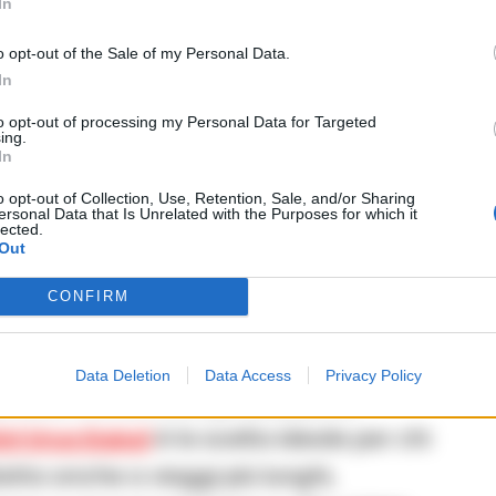
In
za che unisce adrenalina e stile come
o opt-out of the Sale of my Personal Data.
In
to opt-out of processing my Personal Data for Targeted
ing.
In
bile
o opt-out of Collection, Use, Retention, Sale, and/or Sharing
ersonal Data that Is Unrelated with the Purposes for which it
lected.
Out
ubai: Potenza SUV e Eleganza
CONFIRM
Urus
ha conquistato il mercato delle
Data Deletion
Data Access
Privacy Policy
rfetto tra comfort, prestazioni e
ni Urus Dubai
è la scelta ideale per chi
ta anche a viaggi più lunghi,