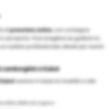
e
tà di
prenotare online
, con consegna
in aeroporto. Puoi scegliere se guidare tu
n autista professionale, ideale per eventi
gio Lamborghini a Dubai
 Dubai
variano in base al modello e alla
a 4000 a 6000 AED al giorno