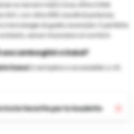
nze su terreni misti.
L’Urus offre il DNA
 SUV, con oltre 600 cavalli di potenza,
ità e tecnologie di guida avanzate. È perfetta
 contesto, senza rinunciare al comfort.
i una Lamborghini a Dubai?
ini Dubai
è semplice e accessibile a chi
a tra le favorite per lo Scudetto