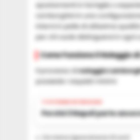
spostamenti in famiglia o esperie
Lamborghini in una configurazione
interni in pelle di altissima qual
per chi vuole distinguersi in ogni
Come Funziona il Noleggio d
Il processo di
noleggio Lamborgh
possiede i requisiti minimi:
TI POTREBBE INTERESSARE
Perché il Napoli parte ancor
Età minima (generalmente 25 anni)