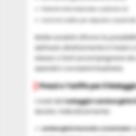
Patente internazionale o patente UE
Carta di credito per deposito cauzional
Molte società offrono la possibili
dell’auto direttamente in hotel o 
stesso o farti accompagnare da u
speciali o occasioni business.
Prezzi e Tariffe per il Noleg
I costi del
noleggio Lamborghini
durata. Indicativamente:
Lamborghini Huracán o Aventador:
d