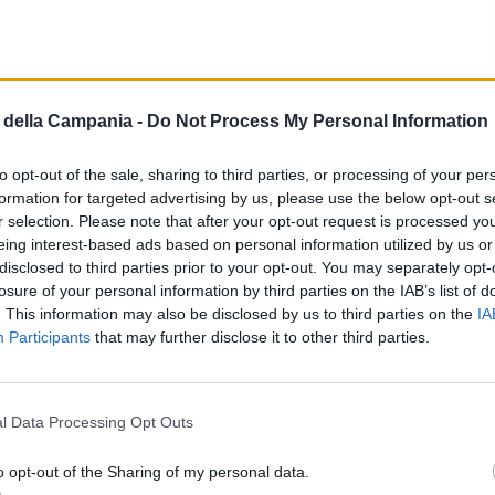
della Campania -
Do Not Process My Personal Information
Velocità
to opt-out of the sale, sharing to third parties, or processing of your per
formation for targeted advertising by us, please use the below opt-out s
Fonte preferita
→
→
r selection. Please note that after your opt-out request is processed y
Aggiungici su Google
eing interest-based ads based on personal information utilized by us or
disclosed to third parties prior to your opt-out. You may separately opt-
o di prestazioni elevate, design
losure of your personal information by third parties on the IAB’s list of
. This information may also be disclosed by us to third parties on the
IA
all’avanguardia. Grazie al
noleggio
Participants
that may further disclose it to other third parties.
in vacanza o in viaggio d’affari può vivere il
modelli leggendari come la Huracán o la
l Data Processing Opt Outs
nico SUV Urus.
Guidare una Lambo nelle
o il Burj Khalifa o lungo la lussuosa
o opt-out of the Sharing of my personal data.