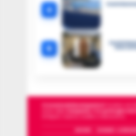
Castellammar
4
Castellamma
5
intercett
Cronachedellacampania.it
fondato nel 201
storie della
Campania
.
Tra i primi giornali
di Napoli, Caserta, Avellino e Benevento.
ARCHIVIO
CHI SIAMO – LA REDAZ