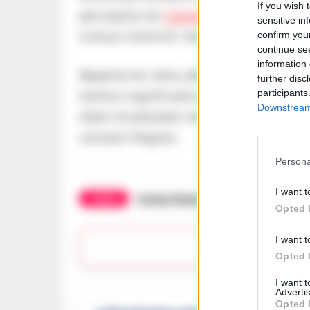
If you wish 
percepita nei
Campi Flegrei
. Diverse 
sensitive in
comuni limitrofi, hanno visto i cittadi
confirm you
continue se
information 
Appena ieri sera, alle 19:44, la popol
further disc
participants
sismico significativo con una magnitu
Downstream 
stato localizzato nella parte Nord dell
vulcano flegreo.
Persona
I want t
TAGS
Campi flegrei
Napoli
Terremo
Opted 
I want t
Lasc
Opted 
I want 
Advertis
Opted 