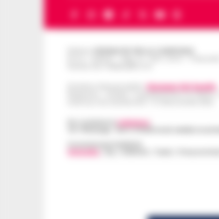
Editore
CRONACHE DELLA CAMPANIA
R.O.C.: 030531 - Reg. N. 1301/ 2016 - Tribuna
Partita IVA IT08642881216
Direttore Responsabile:
Giuseppe Del Gaudio
Redazioni : Scafati / Castellammare di Stabia 
Indirizzo Via Sardoncelli 115 Boscoreale (NA)
Per contattare la
redazione
:
Tel / Whatsapp : 334.12.78.004 email: web@cronache
Concessionaria Pubblicità
Vivimedia
| Sky | Addendo | Teads | Presscommte