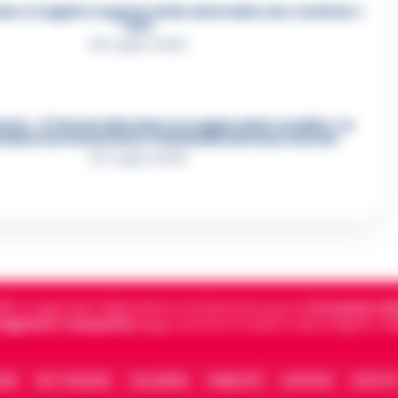
e, il registro segreto delle determine che «nutriva» i
clan
28 Luglio 2026
re, «Ti faccio diventare la regina delle vendite»: le
azioni che incastrano i fedelissimi del boss Carolei
24 Luglio 2026
5, è il giornale indipendente di riferimento per le
Cronache di 
 digitali in Campania
segue anche le notizie il calcio Napoli e 
IONE
FACT CHECKING
COLLABORA
PUBBLICITÀ
NOTIFICHE
CONTATT