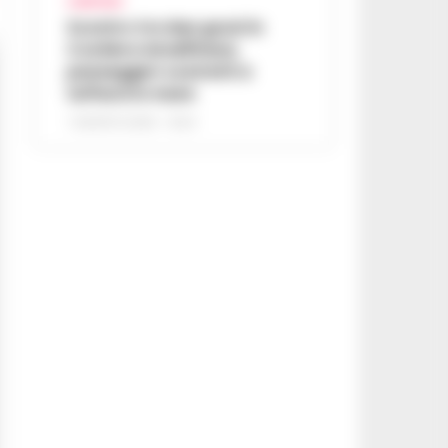
CAMPANIA
Scontro tra due gozzi in
Costiera Amalfitana,
passeggeri costretti a
tuffarsi in mare
7 AGOSTO 2026 - 19:24