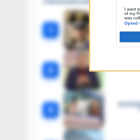
🔥 Più letti della settimana
I want t
of my P
was col
Opted 
Carabiniere c
1
Omicidio Luc
2
Castella
3