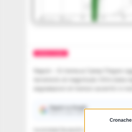
CRONACA FLEGREA
Napoli – Si trema ai Campi Flegrei og
terremoto di magnitudo 3.9 è stata re
segnalazioni di tremori avvertiti in m
Seguici su Google
Ricevi le nostre notizie
Cronache 
La scossa ha avuto una profondità di 