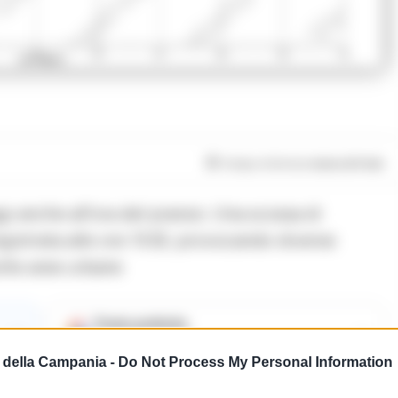
Tempo di lettura
meno di 1
min
gi anche all’ora del pranzo. Una scossa di
gistrata alle ore 13:32, provocando diverse
olte aree urbane
Fonte preferita
→
→
Aggiungici su Google
della Campania -
Do Not Process My Personal Information
2,5 chilometri ed è stata particolarmente