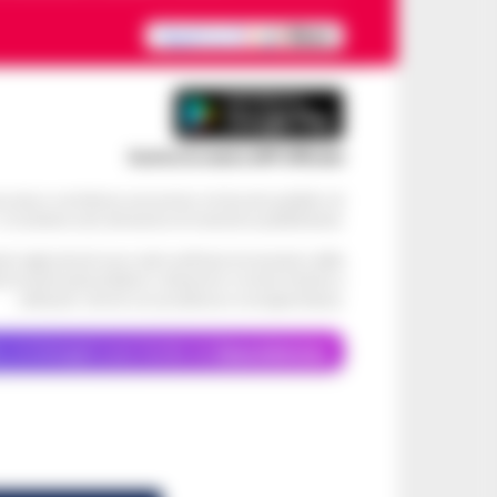
Scarica la nostra APP Ufficiale
ve alcun contributo economico né da enti pubblici né
. Si sostiene solo attraverso le inserzioni pubblicitarie.
cati negli articoli sono stati verificati al momento della
di eventuali problemi o disservizi: si invita l’utente a
utilizzare i servizi con prudenza e consapevolezza.
o, le immagini sono fornite da
Depositphotos