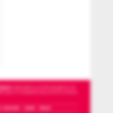
Napoli
, sulla politica, sui fatti del giorno e le
dello sport in Campania. Racconta la Cronaca
I – WHATSAPP
COOKIE
PRIVACY