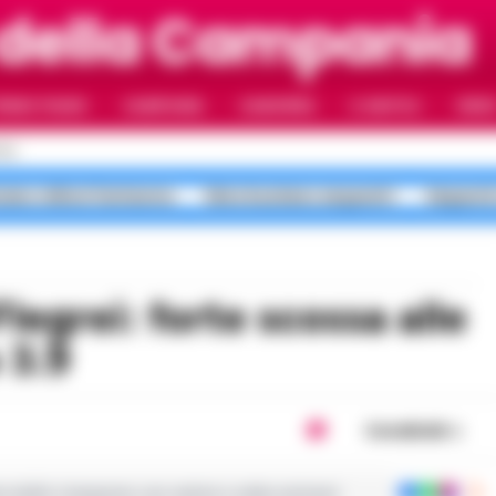
 della Campania
RIMO PIANO
CAMPANIA
CAMORRA
IL NAPOLI
VIDE
OLI
vano milioni fantasma
falso business sequestri
Sequestr
 3.9
Condividi
ie dalla Campania con notizie e video esclusivi