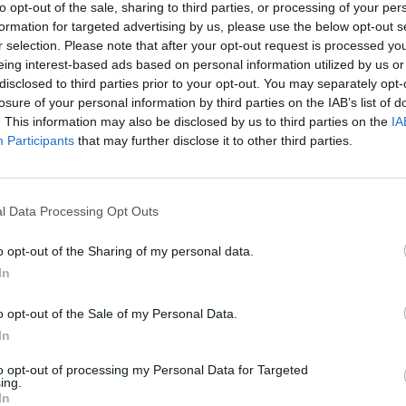
to opt-out of the sale, sharing to third parties, or processing of your per
zone della città, tra cui Vomero, Quarto e altri
formation for targeted advertising by us, please use the below opt-out s
ni preoccupati dall’intensità del sisma.
r selection. Please note that after your opt-out request is processed y
eing interest-based ads based on personal information utilized by us or
disclosed to third parties prior to your opt-out. You may separately opt-
azione aveva già avvertito un altro evento
losure of your personal information by third parties on the IAB’s list of
. This information may also be disclosed by us to third parties on the
IA
do di 3.5. L’epicentro della recente scossa è
Participants
that may further disclose it to other third parties.
a Solfatara, una delle aree più sensibili del
l Data Processing Opt Outs
o opt-out of the Sharing of my personal data.
to
In
o opt-out of the Sale of my Personal Data.
ia un commento
In
to opt-out of processing my Personal Data for Targeted
ing.
In