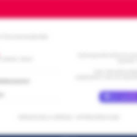
le Torre Annunziata (NA)
Questo giornale inoltre non rice
/ Caserta / Sarno
da privati 
Nota: I link esterni indi
pubblicazione. Il sito non risponde 
dellacampania.it
ch
Dove specific
CRONACHE DELLA CAMPANIA - COPYRIGHT@2014-2026