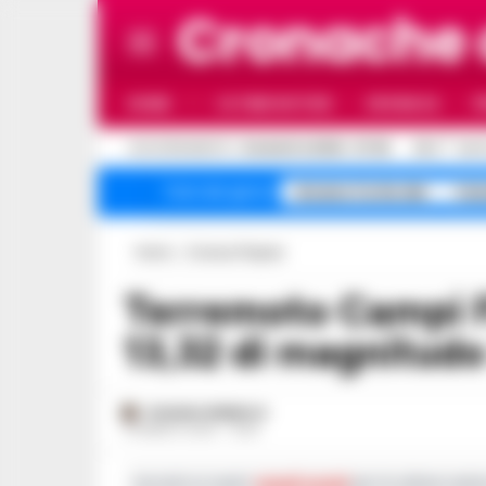
Cronache
HOME
ULTIME NOTIZIE
CRONACA
P
C
AGGIORNAMENTO :
8 AGOSTO 2026 - 07:36
25.4
NAP
Arzano Corte dei
Cai
Temi del giorno
Home
Cronaca Flegrea
Terremoto Campi Flegrei: forte scossa alle
13,32 di magnitudo
ROSARIA FEDERICO
15 MARZO 2025 - 13:59
Iscriviti ai nostri
canali social
per le ultime notiz