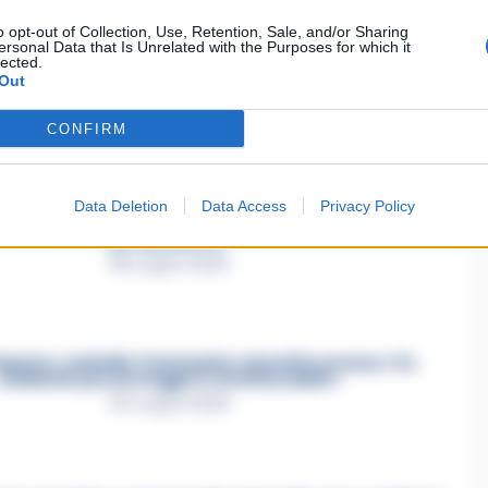
o opt-out of Collection, Use, Retention, Sale, and/or Sharing
ersonal Data that Is Unrelated with the Purposes for which it
lected.
Out
asertano suicida in Liguria: anche la Procura militare
indaga per istigazione
27 Luglio 2026
CONFIRM
Data Deletion
Data Access
Privacy Policy
a Esposito, la confessione dell’assassino: «L’ho ucciso
per punizione»
26 Luglio 2026
mmare, omicidio Tommasino, il pentito accusa: «Fu
eliminato per proteggere un intoccabile»
24 Luglio 2026