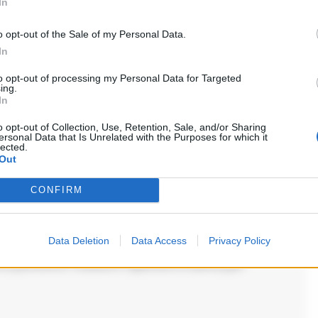
In
o opt-out of the Sale of my Personal Data.
i commenti (1)
In
to opt-out of processing my Personal Data for Targeted
ing.
In
o opt-out of Collection, Use, Retention, Sale, and/or Sharing
ersonal Data that Is Unrelated with the Purposes for which it
lected.
Out
CONFIRM
 cilentano è molto importante, ma non so se
nza persone. I dialetti sono una ricchezza
Data Deletion
Data Access
Privacy Policy
preferire l’italiano. Speriamo bene per