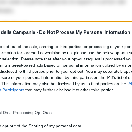
ione vede la partecipazione di esperti e artisti del
Amato.
Civitella
della Campania -
Do Not Process My Personal Information
della Civitella, il 19 gennaio 2025, presso il
to opt-out of the sale, sharing to third parties, or processing of your per
urante l’evento, sarà formalizzata l’iscrizione
formation for targeted advertising by us, please use the below opt-out s
onio immateriale della Campania. Moio della
r selection. Please note that after your opt-out request is processed y
eing interest-based ads based on personal information utilized by us or
origine di artisti come Aniello De Vita ed Enzo
disclosed to third parties prior to your opt-out. You may separately opt-
i di poeti locali per incentivare l’interesse dei
losure of your personal information by third parties on the IAB’s list of
. This information may also be disclosed by us to third parties on the
IA
ipanti ci saranno il sindaco Enrico Gnarra e la
Participants
that may further disclose it to other third parties.
una panoramica sulle tradizioni di guarigione.
 culinaria per la preparazione di un piatto
l museo della civiltà contadina. La
l Data Processing Opt Outs
gelo Cortazzo e Antonella Casaburi.
o opt-out of the Sharing of my personal data.