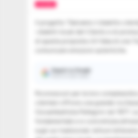
CULTURA
Il progetto “Salviamo il dialetto cilen
i dialetti locali del Cilento e di prom
di questa proposta c’è l’idea di una “
comunicare emozioni autentiche.
Seguici su Google
Ricevi le nostre notizie
Riconosciuti per la loro complessità e d
cilentani offrono una grande ricchezza
Giovambattista Pellegrini nel 1977. L
fondamentale e si concretizza attrave
sugli usi tradizionali, letture letterar