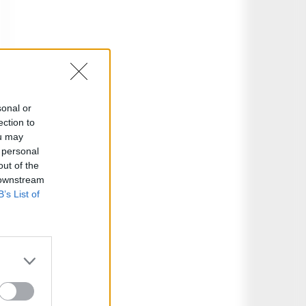
sonal or
ection to
ou may
 personal
out of the
 downstream
B’s List of