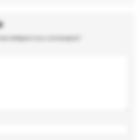
o
ampi obbligatori sono contrassegnati
*