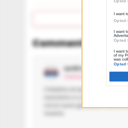
Opted 
I want t
Apr
Opted 
I want 
Advertis
Commenti
Opted 
(1)
I want t
of my P
was col
Opted 
Ian36
ha detto:
11 Gennaio 2025 - 02:52 alle 02:52
L’iniziativa di salvare il dialetto
riusciranno a coinvolgere abbasta
ma le nuove generazioni sembrano 
l’evento.