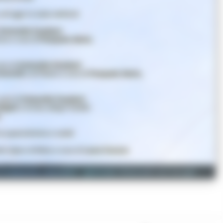
il dialetto cilentano - giornate itineranti nei borghi