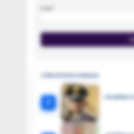
Email
*
🔥 Più letti della settimana
Carabiniere c
1