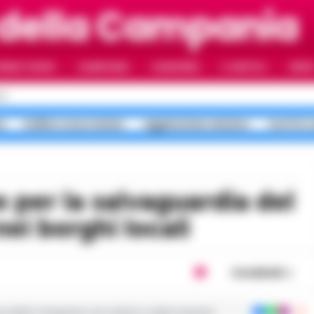
 della Campania
RIMO PIANO
CAMPANIA
CAMORRA
IL NAPOLI
VIDE
LI
a
bollino rosso meteo
aggressione anziano
morti in 
nei borghi locali
Condividi
ie dalla Campania con notizie e video esclusivi