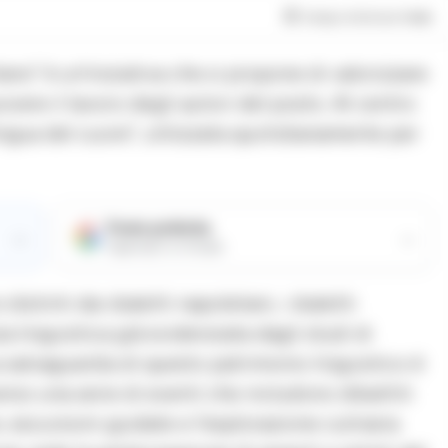
Tempo di lettura
1
min
tano” è un’iniziativa che si propone di valorizzare
uovere il lavoro degli autori del posto. Al centro
lingua del cuore”, utilizzata quotidianamente per
Fonte preferita
→
→
Aggiungici su Google
istinti dai dialetti napoletani, i dialetti
 linguistica già evidenziata dagli studi di
a salvaguardia di questo patrimonio linguistico è
rso una serie di eventi che includono dibattiti
ie, escursioni guidate e l’esplorazione culinaria