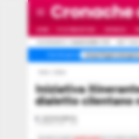
Cronache
HOME
ULTIME NOTIZIE
CRONACA
P
C
AGGIORNAMENTO :
7 AGOSTO 2026 - 17:27
32.5
NAPO
Campi Flegrei emergenz
Temi del giorno
Home
Cultura
Iniziativa itinerante per la salvaguardia del
dialetto cilentano 
GUSTAVO GENTILE
10 GENNAIO 2025 - 12:30
Iscriviti ai nostri
canali social
per le ultime notiz