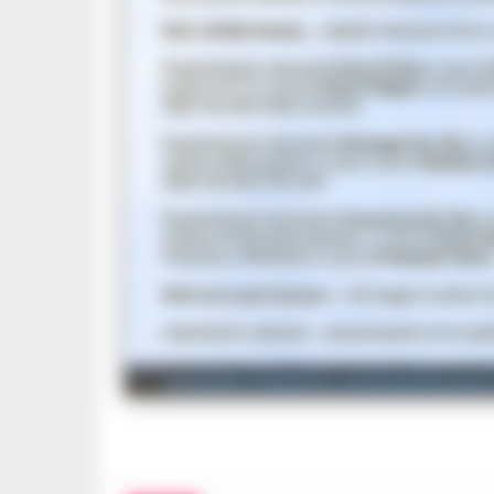
Salviamo il dialetto cilentanoSalviamo 