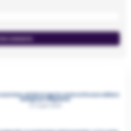
asertano suicida in Liguria: anche la Procura militare
indaga per istigazione
27 Luglio 2026