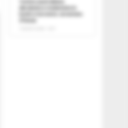
Turista australiana
derubata e molestata in
hotel a Sorrento: arrestato
37enne
7 AGOSTO 2026 - 15:27