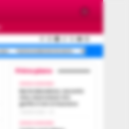
O
casa
Turista molestata Sorrento
Salerno ex, morte
Primo piano
CRONACA GIUDIZIARIA
Morte Maradona, racconto
choc al processo: Era
gonfio e non si muoveva
7 AGOSTO 2026 - 17:11
CRONACA GIUDIZIARIA