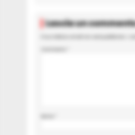
Lascia un comment
Il tuo indirizzo email non sarà pubblicato.
I c
Commento
*
Nome
*