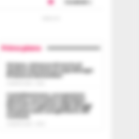
Condividi
PUBBLICITA
Primo piano
Striano, minacce di morte al
sindaco durante un sopralluogo:
67enne ai domiciliari
6 AGOSTO 2026 - 09:43
Castellammare, occupazioni
abusive, morosità e sgomberi
bloccati: il capitolo sugli alloggi
che pesa sullo scioglimento del
Comune
6 AGOSTO 2026 - 06:54