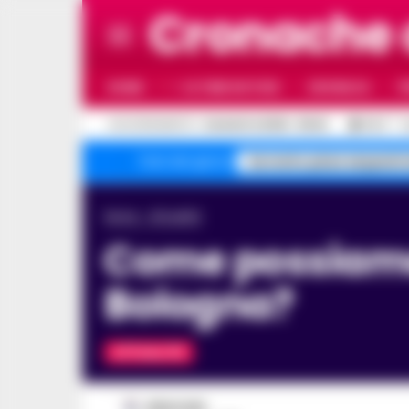
Cronache
HOME
ULTIME NOTIZIE
CRONACA
P
C
AGGIORNAMENTO :
6 AGOSTO 2026 - 09:43
30.3
N
Sorrento pizze sequestr
Temi del giorno
Home
Attualità
Come possiamo goderci il nostro viaggio a
Bologna?
ATTUALITÀ
REDAZIONE