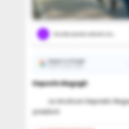
Ascolta questo articolo ora...
Seguici su Google
Ricevi le nostre notizie
Deposito Bagagli:
Le strutture Deposito Bag
posizioni: