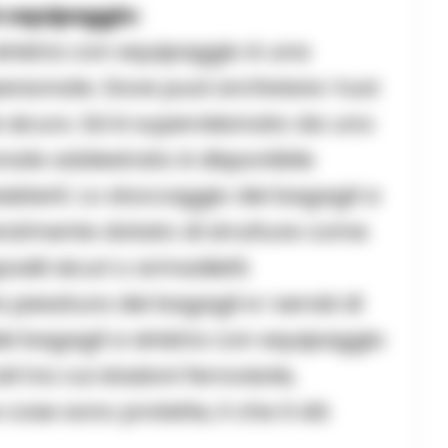
n equipaggio:
sinistra con equipaggio è una
rsonale. Dove puoi archiviare i tuoi
e sicuro. Ed è supervisionato da uno
nale addestrato è disponibile
sisterti. Lo stoccaggio dei bagagli a
eralmente dotato di strutture come
siti sicuri o armadietti.
 pesatura dei bagagli e i servizi di
i bagagli a sinistra con equipaggio
i tra cui stazioni ferroviarie,
 cose sono protette, il che ti dà