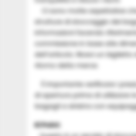
Ci sono molte aspettative ch
strutture di stoccaggio dei baga
informazioni facendo riferimen
commissione in base alle dimen
dell’articolo. Ricevi un bigliett
ritorno della merce.
È importante verificare i prezzi
di apertura prima di utilizzare 
bagagli a sinistra con equipag
Ki Point:
Questo è un servizio di stocca