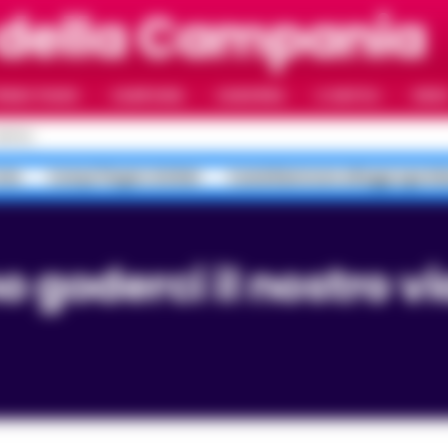
 della Campania
RIMO PIANO
CAMPANIA
CAMORRA
IL NAPOLI
VIDE
APOLI
ate
Campi Flegrei sfollati
Castellammare alloggi sgomb