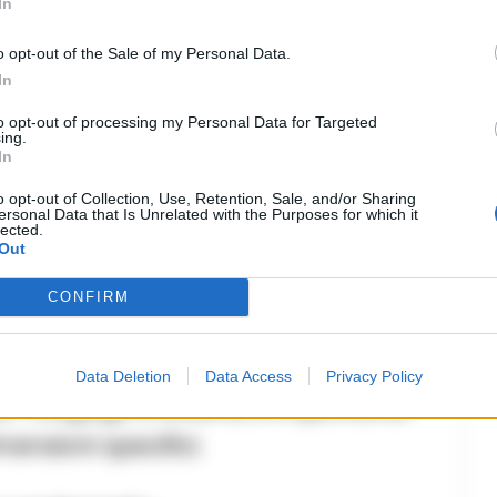
In
per articolo per lo stoccaggio a più lungo
o opt-out of the Sale of my Personal Data.
In
i servizi aggiuntivi come avvolgimento o spedizione.
to opt-out of processing my Personal Data for Targeted
ing.
In
istra è molto comoda per i passeggeri
o opt-out of Collection, Use, Retention, Sale, and/or Sharing
k-out tardivo. È qui che vengono
ersonal Data that Is Unrelated with the Purposes for which it
lected.
n sono consentite nelle aree
Out
ttura per i viaggiatori che vogliono
CONFIRM
rtare una borsa.
poraneo per viaggiatori d’affari.
Data Deletion
Data Access
Privacy Policy
per i bagagli a sinistra, è importante
imensioni specifici.