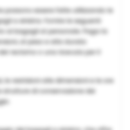
e possono essere fatte utilizzando le
gli a sinistra. Fornire le seguenti
to ai bagagli al personale. Paga la
sioni, al peso e alla durata
o del reclamo o una ricevuta per il
, le restrizioni alle dimensioni e le ore
le strutture di conservazione dei
gio.
ggio dei bagagli a sinistra. che offre