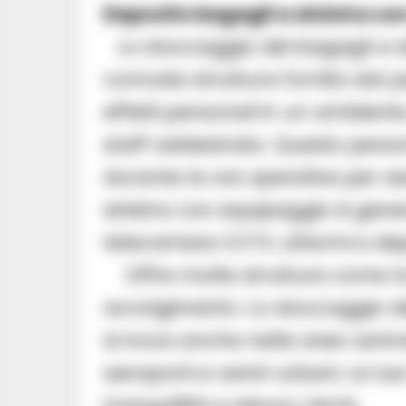
Deposito bagagli a sinistra co
Lo stoccaggio dei bagagli a 
comoda struttura fornita dal pe
effetti personali in un ambient
staff addestrato. Questo perso
durante le ore operative per as
sinistra con equipaggio è gen
telecamere CCTV, allarmi e depo
Offre molte strutture come la
avvolgimento. Lo stoccaggio de
si trova anche nelle aree central
aeroporti e centri urbani. Le tue
tranquillità e riduce i rischi.