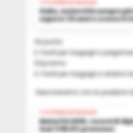
TI POTREBBE INTERESSARE
Italia, maternità sempre più tardiva: età media al parto
supera i 33 anni e cresce il 
1.ki punto
2. Facili per bagagli a pagame
3.Dynamo
4. Facili per bagagli a sinistra 
Descriveremo ora le posizioni 
TI POTREBBE INTERESSARE
Maturità 2026, record di diplomati con lode soprattutto al
Sud: il 99,8% promosso