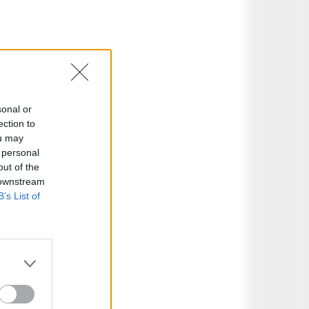
sonal or
ection to
ou may
 personal
out of the
 downstream
B’s List of