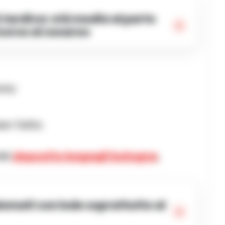
ricorso al cesareo
nto
ben fatto
del
deposito bagagli bologna
.