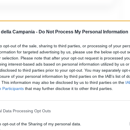
è anche noto come deposito per
della Campania -
Do Not Process My Personal Information
i. Questo è un servizio in cui è
to opt-out of the sale, sharing to third parties, or processing of your per
i personali. E il periodo di stoccaggio
formation for targeted advertising by us, please use the below opt-out s
r selection. Please note that after your opt-out request is processed y
breve periodo. Il bagaglio a sinistra
eing interest-based ads based on personal information utilized by us or
disclosed to third parties prior to your opt-out. You may separately opt-
losure of your personal information by third parties on the IAB’s list of
. This information may also be disclosed by us to third parties on the
IA
r garantire i tuoi effetti personali.
Participants
that may further disclose it to other third parties.
e i tuoi effetti personali.
 trovano di solito nel centro delle stazioni
l Data Processing Opt Outs
o opt-out of the Sharing of my personal data.
 durante determinate ore.