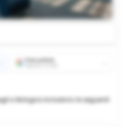
Fonte preferita
→
→
Aggiungici su Google
agli a Bologna includono le seguenti