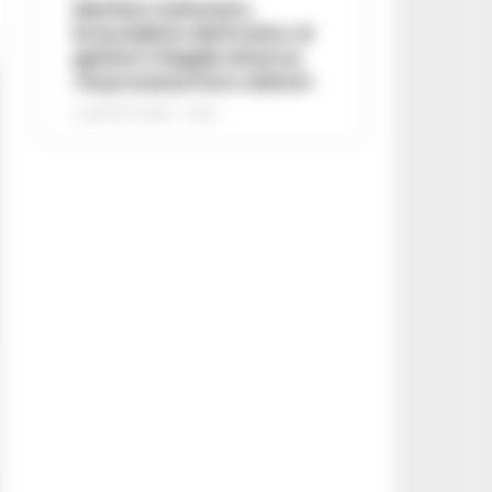
Martina Carbonaro,
braccialetto elettronico ai
genitori: il legale attacca,
«Si processa il loro dolore»
5 AGOSTO 2026 - 12:50