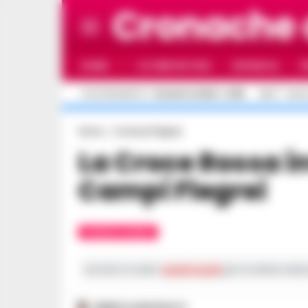
Cronache
HOME
ULTIME NOTIZIE
CRONACA
P
C
AGGIORNAMENTO :
5 AGOSTO 2026 - 21:55
26.4
NAPO
Home
Cronaca Flegrea
La Croce Rossa invia 56 volontari ai
Campi Flegrei
CRONACA FLEGREA
Iscriviti ai nostri
canali social
per le ultime notiz
FEDERICA ANNUNZIATA