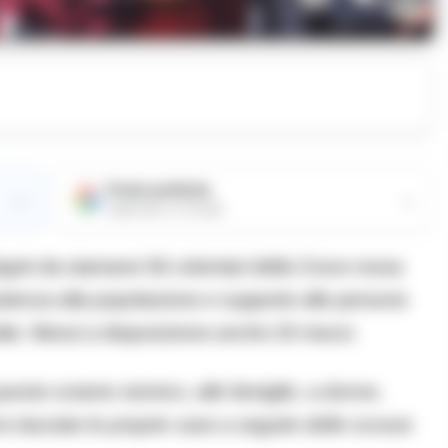
Fonte preferita
→
→
Aggiungici su Google
legrei da stamane 56 volontari della Croce rossa
istenza alla popolazione e supporto alle persone
estite. Messi a disposizione anche 20 mezzi.
questo sciame sismico, alle famiglie, a donne,
o lasciato le proprie case a seguito delle scosse