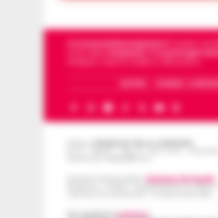
Cronachedellacampania.it
fondato nel 201
storie della
Campania
.
Tra i primi giornali
di Napoli, Caserta, Avellino e Benevento.
ARCHIVIO
CHI SIAMO – LA REDAZ
Editore
CRONACHE DELLA CAMPANIA
R.O.C.: 030531 - Reg. N. 1301/ 2016 - Tribuna
Partita IVA IT08642881216
Direttore Responsabile:
Giuseppe Del Gaudio
Redazioni : Scafati / Castellammare di Stabia 
Indirizzo Via Sardoncelli 115 Boscoreale (NA)
Per contattare la
redazione
: