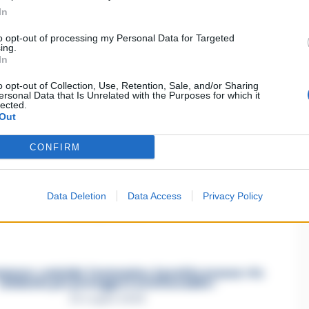
In
to opt-out of processing my Personal Data for Targeted
ing.
In
o opt-out of Collection, Use, Retention, Sale, and/or Sharing
asertano suicida in Liguria: anche la Procura militare
ersonal Data that Is Unrelated with the Purposes for which it
lected.
indaga per istigazione
Out
27 Luglio 2026
CONFIRM
a Esposito, la confessione dell’assassino: «L’ho ucciso
per punizione»
Data Deletion
Data Access
Privacy Policy
26 Luglio 2026
mmare, omicidio Tommasino, il pentito accusa: «Fu
eliminato per proteggere un intoccabile»
24 Luglio 2026