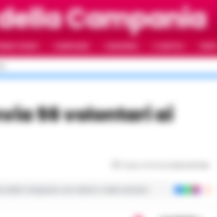
 della Campania
RIMO PIANO
CAMPANIA
CAMORRA
IL NAPOLI
VIDE
LI
Tempo di lettura
meno di 1
min
ie dalla Campania con notizie e video esclusivi