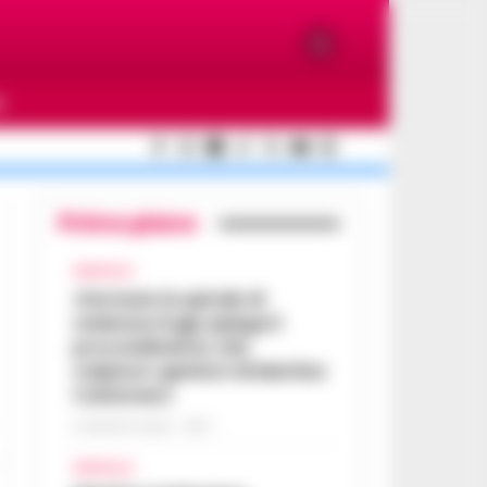
O
Primo piano
AFRAGOLA
«Fermare la spirale di
violenza»:il gip spiega il
provvedimento che
colpisce i genitori di Martina
Carbonaro
5 AGOSTO 2026 - 18:37
AFRAGOLA