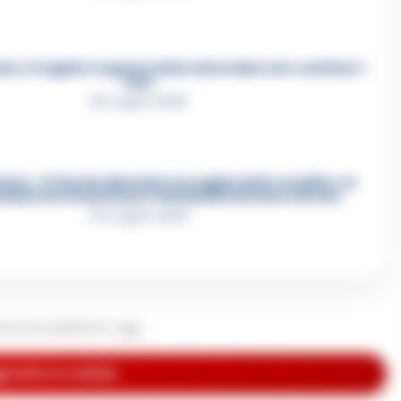
e, il registro segreto delle determine che «nutriva» i
clan
28 Luglio 2026
re, «Ti faccio diventare la regina delle vendite»: le
azioni che incastrano i fedelissimi del boss Carolei
24 Luglio 2026
rticolo pubblicato oggi.
i tutte le notizie