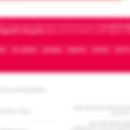
5, è il giornale indipendente di riferimento per le
Cronache di 
 digitali in Campania
segue anche le notizie il calcio Napoli e 
IONE
FACT CHECKING
COLLABORA
PUBBLICITÀ
NOTIFICHE
CONTATT
le Torre Annunziata (NA)
Questo giornale inoltre non rice
/ Caserta / Sarno
da privati 
Nota: I link esterni indi
pubblicazione. Il sito non risponde 