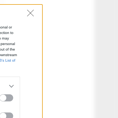
sonal or
ection to
ou may
 personal
out of the
 downstream
B’s List of