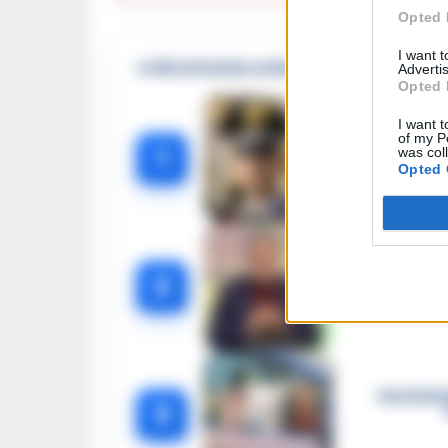
Opted 
I want 
🔥 Più letti della settimana
Advertis
Opted 
I want t
Carabiniere c
of my P
1
was col
Opted 
Omicidio Luc
2
Castella
3