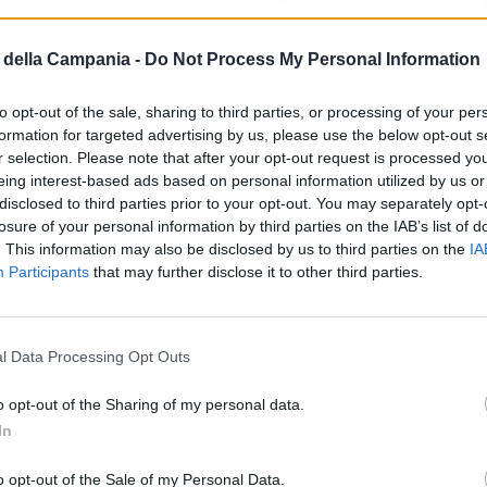
della Campania -
Do Not Process My Personal Information
e, attraverso la nostra Sala Operativa Nazionale,
ento soccorsi (Ccs), pronti ad incrementare,
to opt-out of the sale, sharing to third parties, or processing of your per
formation for targeted advertising by us, please use the below opt-out s
vita’ a supporto della popolazione, al fianco di
r selection. Please note that after your opt-out request is processed y
iarato
Rosario Valastro
, presidente della Croce
eing interest-based ads based on personal information utilized by us or
disclosed to third parties prior to your opt-out. You may separately opt-
losure of your personal information by third parties on the IAB’s list of
. This information may also be disclosed by us to third parties on the
IA
Participants
that may further disclose it to other third parties.
l Data Processing Opt Outs
onacheNews
Succedeoggi
Volontari
o opt-out of the Sharing of my personal data.
In
ia un commento
o opt-out of the Sale of my Personal Data.