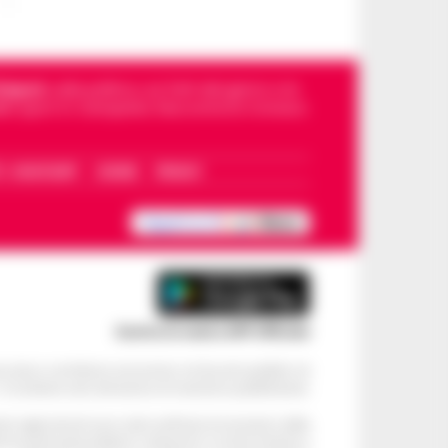
Napoli
, sulla politica, sui fatti del giorno e le
dello sport in Campania. Racconta la Cronaca
I – WHATSAPP
COOKIE
PRIVACY
Scarica la nostra APP Ufficiale
ve alcun contributo economico né da enti pubblici né
. Si sostiene solo attraverso le inserzioni pubblicitarie.
cati negli articoli sono stati verificati al momento della
di eventuali problemi o disservizi: si invita l’utente a