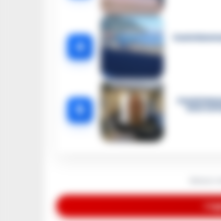
Castellammar
4
Castellamma
5
intercett
Nessun a
Legg