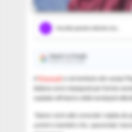
Ascolta questo articolo ora...
Seguici su Google
Ricevi le nostre notizie
A
Pozzuoli
e nel territorio dei campi F
italiana sono impegnati per fornire ass
ospitate all’interno delle tendopoli all
“Siamo vicini alla comunita’ colpita da 
uomini e bambini che, spaventati, hann