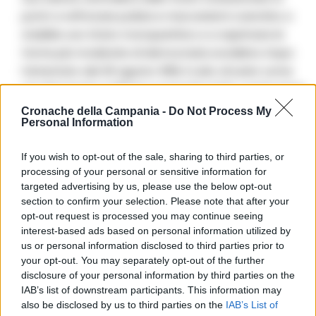
portò a rafforzare polizia e meccanismi coercitivi, a
stabilire uno Stato monopartitico e a reprimere le
forme più moderate di democrazia socialista. Dopo
l’attentato del 30 agosto 1918, il culto di Lenin come
zar del popolo si diffuse a macchia d’olio continuando
a crescere anche dopo la sua morte.
Cronache della Campania -
Do Not Process My
Personal Information
La violenza sessuale nell’Europa del secolo XX
Mercoledì 13 marzo ore 18
If you wish to opt-out of the sale, sharing to third parties, or
Secondo incontro del ciclo di conferenze Storia
processing of your personal or sensitive information for
targeted advertising by us, please use the below opt-out
dell’Europa del secolo XX a cura dello storico Julián
section to confirm your selection. Please note that after your
Casanova.
opt-out request is processed you may continue seeing
La violenza sessuale comprende lo stupro, le
interest-based ads based on personal information utilized by
mutilazioni, la prostituzione, la rasatura dei capelli, i
us or personal information disclosed to third parties prior to
matrimoni e le gravidanze forzate, ma negli episodi
your opt-out. You may separately opt-out of the further
disclosure of your personal information by third parties on the
più estremi di disumanizzazione delle vittime e di
IAB’s list of downstream participants. This information may
brutalizzazione dei carnefici sono comparse anche
also be disclosed by us to third parties on the
IAB’s List of