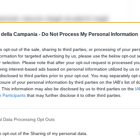
e periodo vissuto dagli studenti negli
re puntate sulle singole esperienze di
della Campania -
Do Not Process My Personal Information
odello di “scuola ideale”.
to opt-out of the sale, sharing to third parties, or processing of your per
formation for targeted advertising by us, please use the below opt-out s
r selection. Please note that after your opt-out request is processed y
eing interest-based ads based on personal information utilized by us or
disclosed to third parties prior to your opt-out. You may separately opt-
d»
losure of your personal information by third parties on the IAB’s list of
. This information may also be disclosed by us to third parties on the
IA
Participants
that may further disclose it to other third parties.
– sostiene la prof.ssa Assunta
to che abbiamo voluto guardare ad
l Data Processing Opt Outs
iva favorendo tutte quelle attività
o opt-out of the Sharing of my personal data.
e la nostra offerta formativa e,