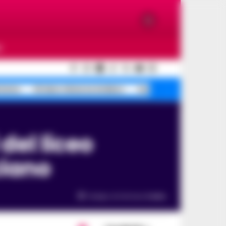
O
tremo
Striano minacce sindaco
Sorrento pizze sequestr
ciano
Tempo di lettura
2
min.