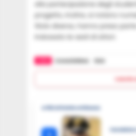
alla partecipazione degli student
progetto, inoltre, si notano numeri
titolo diverso, hanno preso parte 
indossato le vesti di attori.
TAGS
CronacheNews
Nola
Lascia
🔥 Più letti della settimana
Carabiniere
1