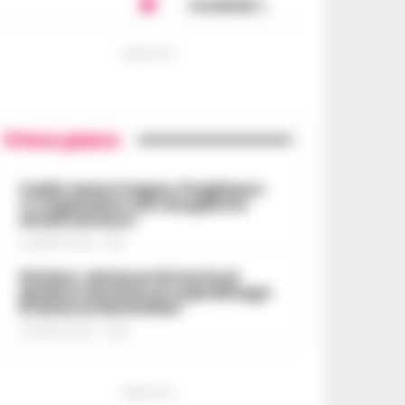
Condividi
PUBBLICITA
Primo piano
Caldo senza tregua, Pregliasco:
«L’organismo non recupera lo
stress termico»
6 AGOSTO 2026 - 10:57
Striano, minacce di morte al
sindaco durante un sopralluogo:
67enne ai domiciliari
6 AGOSTO 2026 - 09:43
PUBBLICITA