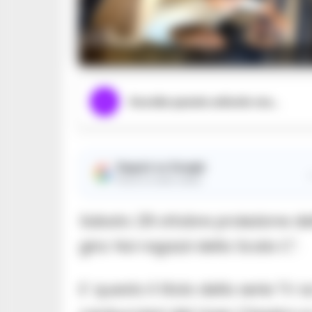
Nola_Ciak si gira: in scena i ragazzi 
Ascolta questo articolo ora...
Seguici su Google
Ricevi le nostre notizie
Sabato 28 ottobre proiezione dell
gira: Noi ragazzi della Scala C”.
E’ questo il titolo della serie TV 