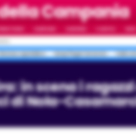
 della Campania
RIMO PIANO
CAMPANIA
CAMORRA
IL NAPOLI
VIDE
APOLI
Infezione ospedaliera
Campi Flegrei terremoto
Caldo es
ci di Nola-Casamar