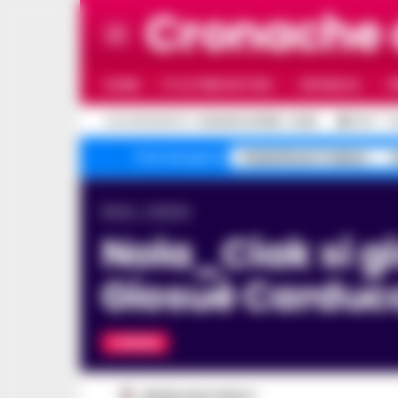
Cronache
HOME
ULTIME NOTIZIE
CRONACA
P
C
AGGIORNAMENTO :
6 AGOSTO 2026 - 14:54
32.4
N
Faida Rione Traiano
Temi del giorno
Home
Cinema
Nola_Ciak si gira: in scena i ragazzi del liceo
Giosuè Carduc
CINEMA
REGINA ADA SCARICO