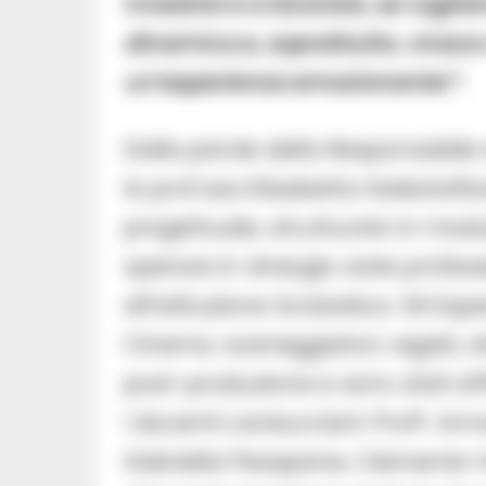
investire e a lavorare, se vogli
dinamica e, soprattutto, vivace
un’esperienza emozionante!”.
Dalle parole della Responsabile 
la prof.ssa Elisabetta Galeotafi
progettuale, strutturato in modul
operare in sinergia varie profess
all’Istituzione Scolastica. Gli E
Cinema: sceneggiatori, registi, a
post-produzione e sono stati aff
i docenti carducciani: Proff. An
Gabriella Pesapane, Clemente Vacc