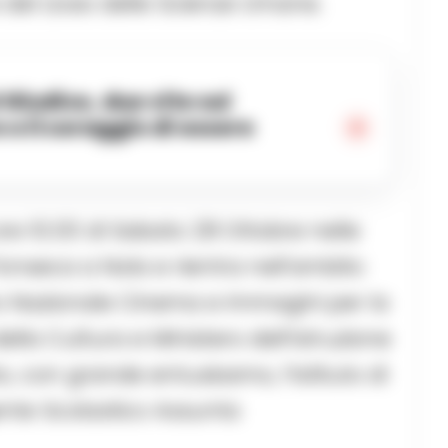
 del Liceo delle Scienze Umane.
 e il coraggio di essere
ore 10.00 di Sabato 28 Ottobre nelle
Fonseca a Nola e rientra nell’ambito
 Nazionale Cinema e Immagini per la
lla Cultura e Ministero dell’Istruzione
o, con grande entusiasmo, l’Istituto di
ente Scolastico Assunta