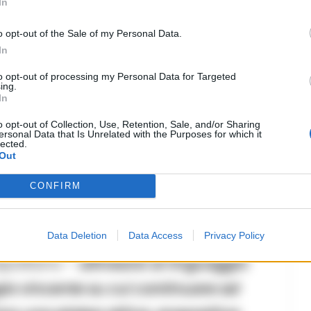
In
o di condivisione, a garanzia del ben-
o opt-out of the Sale of my Personal Data.
azio le scuole partner di questa
In
entusiasmo, hanno accolto il nostro
to opt-out of processing my Personal Data for Targeted
ing.
ente, va a tutti i ragazzi e ai docenti
In
ioco con un notevole spirito di
o opt-out of Collection, Use, Retention, Sale, and/or Sharing
ersonal Data that Is Unrelated with the Purposes for which it
lected.
Out
iamo fortemente voluto e sostenuto,
CONFIRM
ale comunicativo che oggi il cinema
ni
– spiega la Responsabile Scientifica
Data Deletion
Data Access
Privacy Policy
apolitano –
allinearsi al linguaggio
egia vincente su cui continuare ad