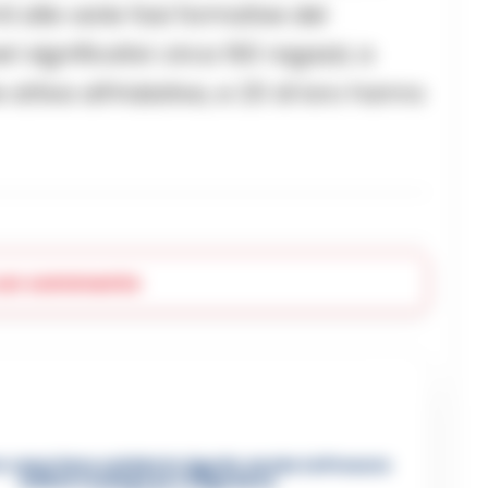
i alle varie fasi formative del
 significativi: circa 150 ragazzi, a
attiva all’iniziativa, e 20 di loro hanno
 un commento
 casertano suicida in Liguria: anche la Procura
militare indaga per istigazione