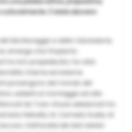
amo una platea attiva, propositiva,
 culturalmente. È stata davvero
del Monitoraggio e della Valutazione,
ore, emerge che l’impianto
i tra loro propedeutici, ha visto
ionalità, interne ed esterne
sperti provengono dal mondo del
ttori, addetti al montaggio ed alla
iancati da Tutor d’aula selezionati tra
namaria Felicella, M. Carmela Guida, M.
aro. Dall’analisi dei dati relativi