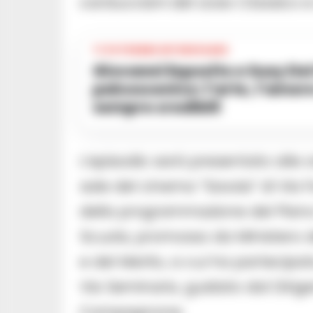
carducciani del Liceo Classico e
TI POTREBBE INTERESSARE
Giovanni Esposito e Susy Del Giudice, due vite sul
palcoscenico: l’arte, l’amore
sempre credibili
L’episodio sarà presentato alle 
sale del cinema “Savoia” di Via 
della programmazione del Piano
Scuola, promosso da Ministero de
e del Merito, a cui ha partecipat
Via Seminario, guidato dal Dirig
Compagnone.