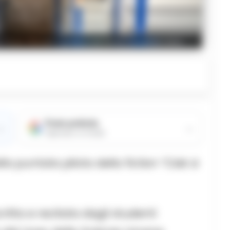
del liceo Giosuè Carducci di Nola-Casamarciano
Fonte preferita
→
→
Aggiungici su Google
a puntata pilota della fiction “Ciak si
scritta e recitata dagli studenti