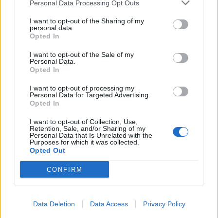
Personal Data Processing Opt Outs
24 Luglio 2026
Castellammare, il registro
I want to opt-out of the Sharing of my
personal data.
segreto delle determine che
4
«nutriva» i clan
Opted In
28 Luglio 2026
I want to opt-out of the Sale of my
Castellammare, «Ti faccio
Personal Data.
diventare la regina delle
Opted In
vendite»: le intercettazioni
5
che incastrano i fedelissimi
I want to opt-out of processing my
del boss Carolei
Personal Data for Targeted Advertising.
24 Luglio 2026
Opted In
I want to opt-out of Collection, Use,
Retention, Sale, and/or Sharing of my
Primo piano
Personal Data that Is Unrelated with the
Purposes for which it was collected.
Opted Out
CRONACA NAPOLI
CONFIRM
Napoli, bitz alla Maddalena, colpo al
business del falso: sequestrati 3mila capi,
otto denunce e un arresto
Data Deletion
Data Access
Privacy Policy
7 AGOSTO 2026 - 22:19