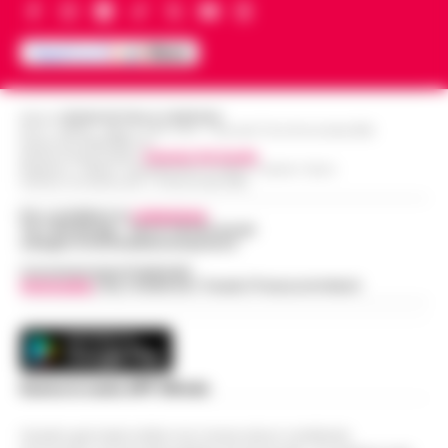
Editore
CRONACHE DELLA CAMPANIA
R.O.C.: 030531 - Reg. N. 1301/ 2016 - Tribunale Torre Annunziata (NA)
Partita IVA IT08642881216
Direttore Responsabile:
Giuseppe Del Gaudio
Redazioni : Scafati / Castellammare di Stabia / Caserta / Sarno
Indirizzo Via Sardoncelli 115 Boscoreale (NA)
Per contattare la
redazione
:
Tel / Whatsapp : 334.12.78.004 email:
web@cronachedellacampania.it
Concessionaria Pubblicità
Vivimedia
| Sky | Addendo | Teads | Presscommtech
Scarica la nostra APP Ufficiale
Questo giornale inoltre non riceve alcun contributo