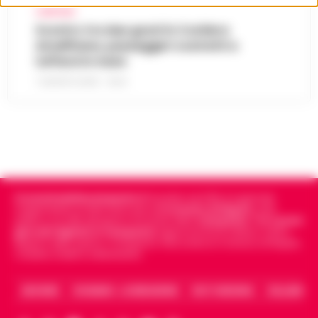
CAMPANIA
Scontro tra due gozzi in Costiera
Amalfitana, passeggeri costretti a
tuffarsi in mare
7 AGOSTO 2026 - 19:24
Cronachedellacampania.it
fondato nel 2015, è il giornale
indipendente di riferimento per le
Cronache di Napoli
, sulla
politica, sui fatti del giorno e le storie della
Campania
.
Tra i primi
giornali digitali in Campania
segue anche le notizie il calcio
Napoli e dello sport in Campania. Racconta la Cronaca di Napoli,
Caserta, Avellino e Benevento.
ARCHIVIO
CHI SIAMO – LA REDAZIONE
FACT CHECKING
COLLABORA