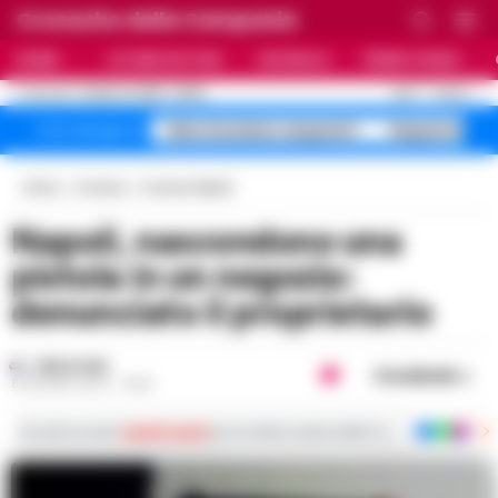
Cronache della Campania
HOME
ULTIME NOTIZIE
CRONACA
PRIMO PIANO
C
26.5
NAPOLI
8 AGOSTO 2026 - 05:55
AGGIORNAMENTO :
falso business sequestri
Sequestro fa
Temi del giorno
Home
Cronaca
Cronaca Napoli
Napoli, nascondono una
pistola in un negozio:
denunciato il proprietario
REDAZIONE
Condividi
8 GIUGNO 2023 - 16:55
Iscriviti ai nostri
canali social
per le ultime notizie dalla Campania con notizi