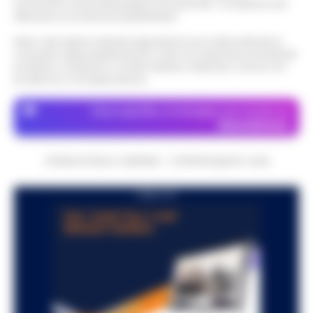
economico né da enti pubblici né da privati . Si sostiene solo
attraverso le inserzioni pubblicitarie.
Nota: I link esterni indicati negli articoli sono stati verificati al
momento della pubblicazione. Il sito non risponde di eventuali
problemi o disservizi: si invita l’utente a utilizzare i servizi con
prudenza e consapevolezza.
Dove specifico, le immagini sono fornite da
Depositphotos
CRONACHE DELLA CAMPANIA - COPYRIGHT@2014-2026
PUBBLICITA