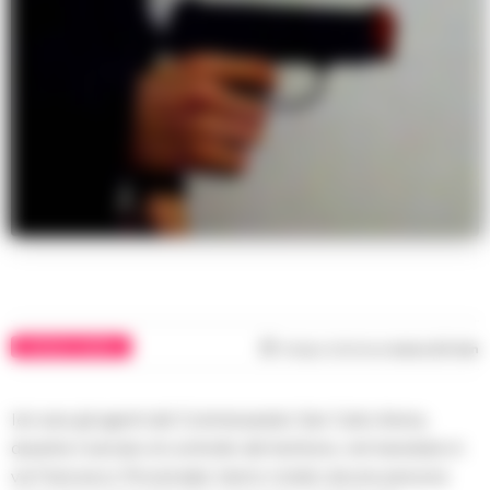
CRONACA NAPOLI
Tempo di lettura
meno di 1
min
Ieri sera gli agenti del Commissariato San Carlo Arena,
durante il servizio di controllo del territorio, nel transitare in
via Francesco Provenzale, hanno notato alcune persone