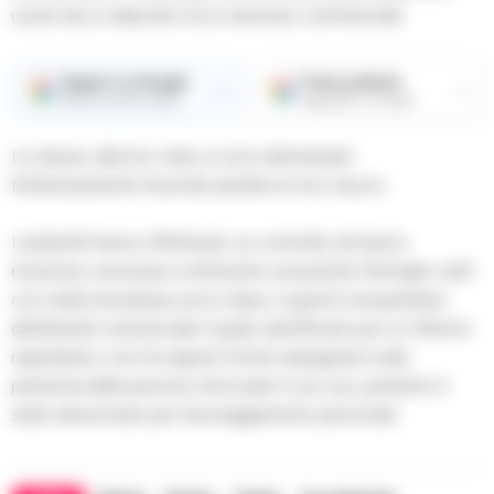
uscire da un deposito di un esercizio commerciale.
Seguici su Google
Fonte preferita
→
→
Ricevi le nostre notizie
Aggiungici su Google
Le stesse, alla loro vista, si sono allontanate
frettolosamente facendo perdere le loro tracce.
I poliziotti hanno effettuato un controllo ed hanno
rinvenuto una busta contenente una pistola Tanfoglio cal.9
con matricola abrasa; poco dopo, è giunto il proprietario
dell’attività commerciale il quale, identificato per un 43enne
napoletano, non ha saputo fornire spiegazioni sulla
presenza delle persone nel locale in suo uso, pertanto è
stato denunciato per favoreggiamento personale.