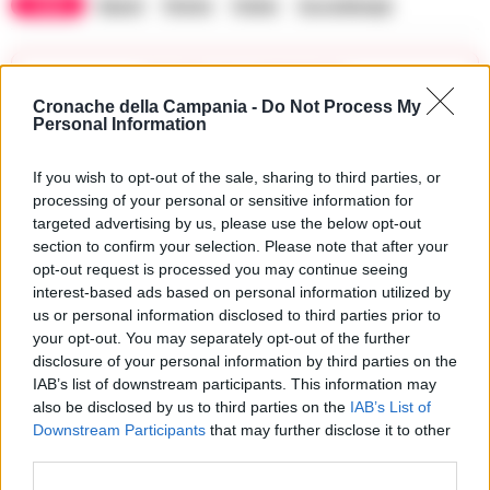
TAGS
Napoli
Pistola
Polizia
Succedeoggi
Lascia un commento
Cronache della Campania -
Do Not Process My
Personal Information
🔥 Più letti della settimana
If you wish to opt-out of the sale, sharing to third parties, or
processing of your personal or sensitive information for
Carabiniere casertano suicida
targeted advertising by us, please use the below opt-out
in Liguria: anche la Procura
section to confirm your selection. Please note that after your
1
militare indaga per
opt-out request is processed you may continue seeing
istigazione
interest-based ads based on personal information utilized by
27 Luglio 2026
us or personal information disclosed to third parties prior to
Omicidio Luca Esposito, la
your opt-out. You may separately opt-out of the further
confessione dell’assassino:
2
disclosure of your personal information by third parties on the
«L’ho ucciso per punizione»
IAB’s list of downstream participants. This information may
26 Luglio 2026
also be disclosed by us to third parties on the
IAB’s List of
Castellammare, omicidio
Downstream Participants
that may further disclose it to other
Tommasino, il pentito accusa:
third parties.
3
«Fu eliminato per proteggere
un intoccabile»