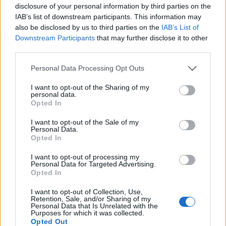
disclosure of your personal information by third parties on the
Dell’attività artistica e culturale di fabbrica Wojtyla hanno
IAB’s list of downstream participants. This information may
parlato Valentina Rossi (“L’utopia è il nostro sogno per
also be disclosed by us to third parties on the
IAB’s List of
Downstream Participants
that may further disclose it to other
cambiare le cose nel mondo”), Patrizio Ranieri Ciu
third parties.
(“Orientare l’individuo e la sua identità per orientare le
masse”) e Dafne Rapuano (“La qualità del singolo garantisce
Personal Data Processing Opt Outs
la qualità collettiva). Nel corso della conferenza stampa
I want to opt-out of the Sharing of my
sono stati proiettati alcuni spezzoni di opere teatrali
personal data.
Opted In
realizzate da Fabbrica Wojtyla.
I want to opt-out of the Sale of my
Personal Data.
Opted In
TAGS
CronacheNews
Senato
I want to opt-out of processing my
Personal Data for Targeted Advertising.
Opted In
Lascia un commento
I want to opt-out of Collection, Use,
Retention, Sale, and/or Sharing of my
Personal Data that Is Unrelated with the
Purposes for which it was collected.
Opted Out
🔥 Più letti della settimana