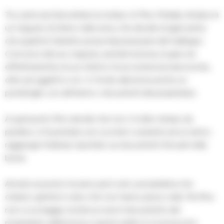
Tra i primi ad intercettare la notizia c’è Pino Mobilia, titolare di
un negozio di intimo nella zona, che decide di agire prima
che qualche furbetto possa impossessarsi del malloppo.
Così esce dal suo negozio, prende la borsa, la apre ed
effettivamente al suo interno trova numerose banconote,
oltre ad oggetti in oro. In fondo alla borsa anche un
portafoglio con all’interno i documenti del proprietario.
A quel punto Pino decide che non c’è altro tempo da
perdere, si fa prestare uno scooter e assieme ad un amico
raggiunge l’indirizzo riportato sui documenti ritrovati nella
borsa.
Arrivati sul posto trovano però solo una bambina che
chiama i genitori e dice che non hanno perso nulla. Ma Pino
non si scoraggia, mostra ai vicini il documento del
proprietario della borsa e questi subito lo riconoscono