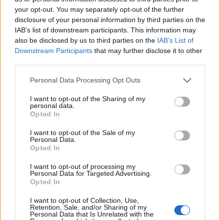
per sicurezza, preferisce portare con se tutti i propri averi.
your opt-out. You may separately opt-out of the further
disclosure of your personal information by third parties on the
IAB’s list of downstream participants. This information may
Non si sentono sicuri, hanno paura che qualcuno possa
also be disclosed by us to third parties on the
IAB’s List of
entrare in casa e rubargli tutti i loro averi.
Downstream Participants
that may further disclose it to other
third parties.
“Questa storia rompe molti degli stereotipi che attanagliano
Personal Data Processing Opt Outs
la nostra città. Una vicenda che racconta di grande onestà,
senso civico e soprattutto rispetto verso gli altri – ha
I want to opt-out of the Sharing of my
personal data.
commentato Francesco Emilio Borrelli consigliere regionale
Opted In
di Europa Verde a cui è stata resa nota la vicenda – molti
hanno commentato in maniera negativa sui social, dando del
I want to opt-out of the Sale of my
Personal Data.
‘fesso’ a Pino o chiedendosi la provenienza di quel danaro,
Opted In
immaginando fosse frutto di qualche reato.
I want to opt-out of processing my
Personal Data for Targeted Advertising.
Opted In
Io invece voglio fare a Pino le mie congratulazioni personali,
poiché si è reso protagonista di una vicenda che dovrebbe
I want to opt-out of Collection, Use,
Retention, Sale, and/or Sharing of my
essere la normalità, ma purtroppo non tutti si sarebbero
Personal Data that Is Unrelated with the