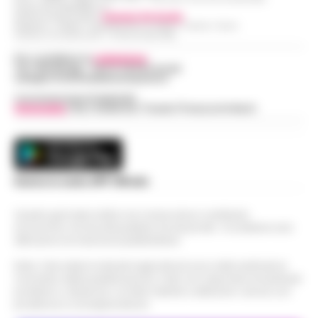
Partita IVA IT08642881216
Direttore Responsabile:
Giuseppe Del Gaudio
Redazioni : Scafati / Castellammare di Stabia / Caserta / Sarno
Indirizzo Via Sardoncelli 115 Boscoreale (NA)
Per contattare la
redazione
:
Tel / Whatsapp : 334.12.78.004 email:
web@cronachedellacampania.it
Concessionaria Pubblicità
Vivimedia
| Sky | Addendo | Teads | Presscommtech
Scarica la nostra APP Ufficiale
Questo giornale inoltre non riceve alcun contributo
economico né da enti pubblici né da privati . Si sostiene solo
attraverso le inserzioni pubblicitarie.
Nota: I link esterni indicati negli articoli sono stati verificati al
momento della pubblicazione. Il sito non risponde di eventuali
problemi o disservizi: si invita l’utente a utilizzare i servizi con
prudenza e consapevolezza.