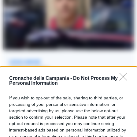
LEGGI ANCHE
CRONACA NAPOLI
Napoli, il mistero della lite a calcetto
Cronache della Campania -
Do Not Process My
Personal Information
dietro l’agguato al giovane pugile
incensurato
If you wish to opt-out of the sale, sharing to third parties, or
23/06/2026 12:48
processing of your personal or sensitive information for
targeted advertising by us, please use the below opt-out
section to confirm your selection. Please note that after your
opt-out request is processed you may continue seeing
La famiglia, nel ringraziare il suo salvatore, ha poi spiegato
interest-based ads based on personal information utilized by
che in questo momento si trova in una situazione difficile e,
us or personal information disclosed to third parties prior to