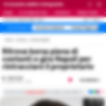
Cronache della Campania
HOME
ULTIME NOTIZIE
CRONACA
PRIMO PIANO
C
28.3
NAPOLI
8 AGOSTO 2026 - 23:24
AGGIORNAMENTO :
A1 maxi incidente
Campi Flegrei sgomb
Temi del giorno
Home
Cronaca
Cronaca Napoli
Ritrova borsa piena di
contanti e gira Napoli per
rintracciare il proprietario
REDAZIONE
Condividi
10 LUGLIO 2022 - 15:27
Iscriviti ai nostri
canali social
per le ultime notizie dalla Campania con notizi