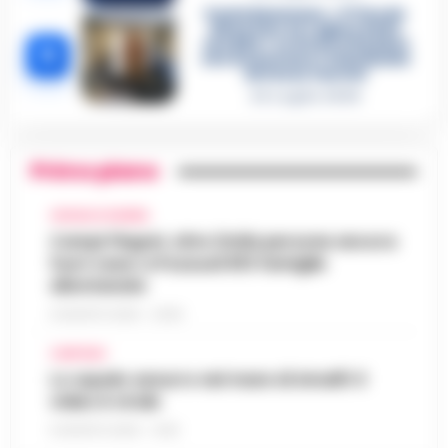
Castellammare, «Ti faccio
diventare la regina delle
vendite»: le intercettazioni
5
che incastrano i fedelissimi
del boss Carolei
24 Luglio 2026
Primo piano
CRONACA FLEGREA
Campi Flegrei, oltre 2mila persone ancora
fuori casa: a Pozzuoli 813 famiglie
allontanate
8 AGOSTO 2026 - 22:56
CAMPANIA
Lo squalo azzurro nel mare di Amalfi: il
video è virale
8 AGOSTO 2026 - 13:35