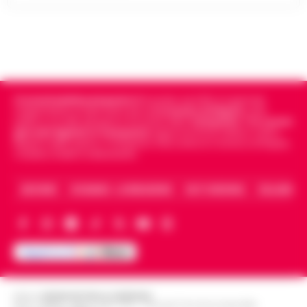
Cronachedellacampania.it
fondato nel 2015, è il giornale
indipendente di riferimento per le
Cronache di Napoli
, sulla
politica, sui fatti del giorno e le storie della
Campania
.
Tra i primi
giornali digitali in Campania
segue anche le notizie il calcio
Napoli e dello sport in Campania. Racconta la Cronaca di Napoli,
Caserta, Avellino e Benevento.
ARCHIVIO
CHI SIAMO – LA REDAZIONE
FACT CHECKING
COLLABORA
Editore
CRONACHE DELLA CAMPANIA
R.O.C.: 030531 - Reg. N. 1301/ 2016 - Tribunale Torre Annunziata (NA)