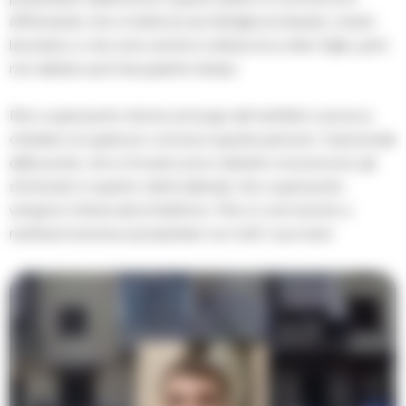
affermando che si tratta di una famiglia di stranieri, onesti
lavoratori, e che sono anche in attesa di un altro figlio, però
non abitano più lì da qualche tempo.
Pino a quel punto ritorna sul luogo del misfatto e prova a
chiedere se qualcuno conosce queste persone. Il personale
delle poste, che si trovano poco distanti, riconoscono gli
sfortunati, in quanto clienti abituali, che a quel punto
vengono rintracciati al telefono. Pino è così riuscito a
restituire la borsa ai proprietari con tutti i suoi averi.