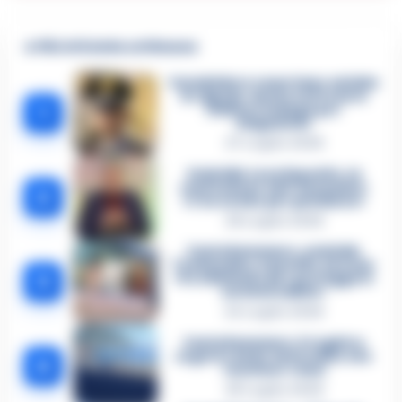
🔥 Più letti della settimana
Carabiniere casertano suicida
in Liguria: anche la Procura
1
militare indaga per
istigazione
27 Luglio 2026
Omicidio Luca Esposito, la
confessione dell’assassino:
2
«L’ho ucciso per punizione»
26 Luglio 2026
Castellammare, omicidio
Tommasino, il pentito accusa:
3
«Fu eliminato per proteggere
un intoccabile»
24 Luglio 2026
Castellammare, il registro
segreto delle determine che
4
«nutriva» i clan
28 Luglio 2026