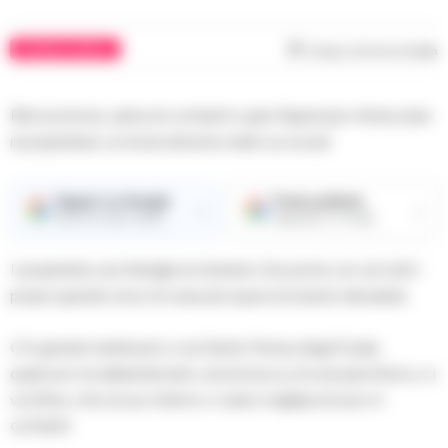
CRONACA NAPOLI
Tempo di lettura
2
min
Ritrova borsa piena di contanti e gira Napoli per rintracciare
il proprietario, la storia diventa virale sui social.
Seguici su Google
Fonte preferita
→
→
Ricevi le nostre notizie
Aggiungici su Google
I proprietari una famiglia di stranieri che porta con sé tutti i
propri quando esce di casa per paura di essere derubata.
C’è grande trambusto a via Santa Teresa degli Scalzi,
qualcuno ha abbandonato una borsa su di una panchina e, si
vocifera, che al suo interno ci siano migliaia di euro in
contanti.