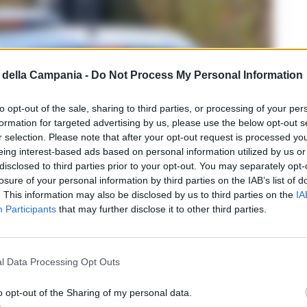
della Campania -
Do Not Process My Personal Information
to opt-out of the sale, sharing to third parties, or processing of your per
formation for targeted advertising by us, please use the below opt-out s
r selection. Please note that after your opt-out request is processed y
eing interest-based ads based on personal information utilized by us or
disclosed to third parties prior to your opt-out. You may separately opt-
losure of your personal information by third parties on the IAB’s list of
. This information may also be disclosed by us to third parties on the
IA
Participants
that may further disclose it to other third parties.
o da presidenza del
Consiglio dei
l Data Processing Opt Outs
e struttura del commissario
ato alle 06:11 di oggi.
o opt-out of the Sharing of my personal data.