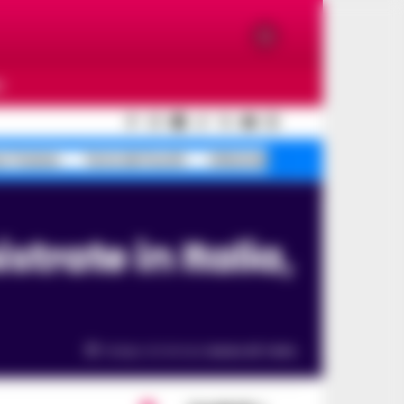
O
e Traiano
Terra dei fuochi
Infezione ospedaliera
Tempo di lettura
meno di 1
min.