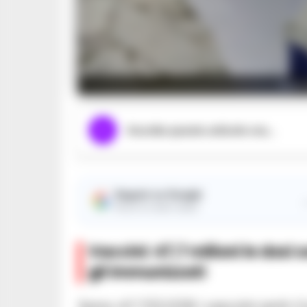
Foto 
Ascolta questo articolo ora...
Seguici su Google
Ricevi le nostre notizie
Vaccini: 47,7 milioni le dosi s
gli immunizzati
Sono 47.722.029 i vaccini anti-C