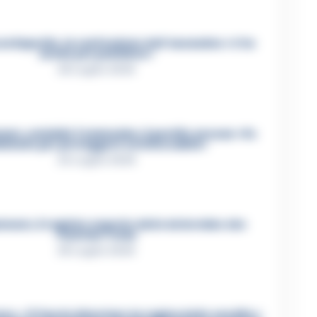
ca Esposito, la confessione dell’assassino: «L’ho
ucciso per punizione»
26 Luglio 2026
re, omicidio Tommasino, il pentito accusa: «Fu
iminato per proteggere un intoccabile»
24 Luglio 2026
mare, il registro segreto delle determine che
«nutriva» i clan
28 Luglio 2026
e, «Ti faccio diventare la regina delle vendite»: