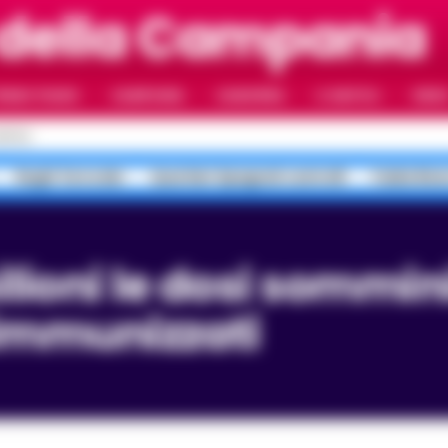
 della Campania
RIMO PIANO
CAMPANIA
CAMORRA
IL NAPOLI
VIDE
APOLI
Roghi Terra dei
Quartieri Spagnoli controlli
Faida Rion
i immunizzati