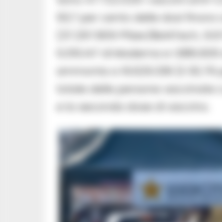
93,7 per cento delle dosi finora
(37.297.809 Pfizer/BioNTech, 9.
5.015.147 di Moderna e 1.885.60
ammonta a 16.629.336 (il 30,79 p
totale delle persone vaccinate 
e la seconda dose di vaccino.