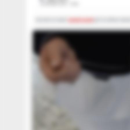
24 GIUGNO 2021 - 10:20
Iscriviti ai nostri
canali social
per le ultime notiz