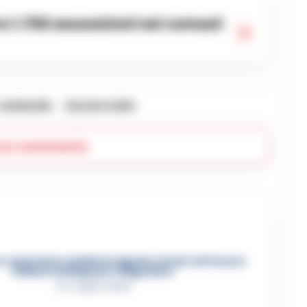
Lombardia
Vaccino italia
 un commento
 casertano suicida in Liguria: anche la Procura
militare indaga per istigazione
27 Luglio 2026