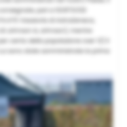
 consegnate, pari a 53.873.032
674.470 Vaxzevria di AstraZeneca,
6 di Johnson & Johnson), mentre
er cento della popolazione over 12) il
cui sono state somministrate la prima