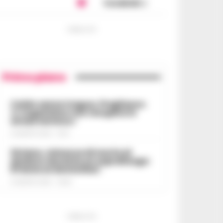
Condividi
PUBBLICITA
Primo piano
Caldo senza tregua, Pregliasco:
«L’organismo non recupera lo
stress termico»
6 AGOSTO 2026 - 10:57
Striano, minacce di morte al
sindaco durante un sopralluogo:
67enne ai domiciliari
6 AGOSTO 2026 - 09:43
PUBBLICITA