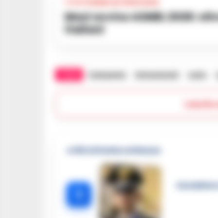
TI POTREBBE INTERESSARE
Maxi avviso ASMEL 2026: oltre 1.700 assunzioni nei comuni
italiani
TAGS
Campania
Immunizzati
Lazio
Lascia
🔥 Più letti della settimana
Carabiniere
1