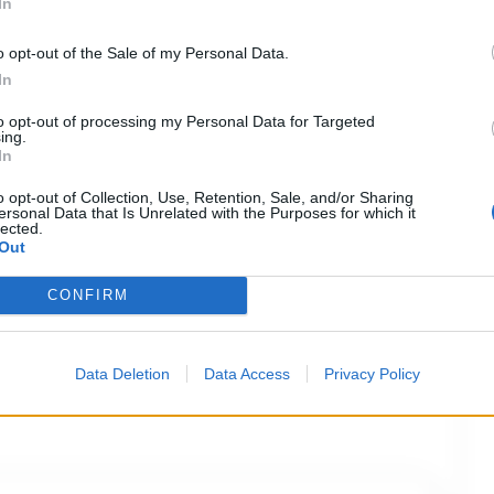
In
o opt-out of the Sale of my Personal Data.
In
to opt-out of processing my Personal Data for Targeted
ing.
In
HE
Covid, oltre il 30% degli italiani è
o opt-out of Collection, Use, Retention, Sale, and/or Sharing
ersonal Data that Is Unrelated with the Purposes for which it
lected.
Out
CONFIRM
e territoriale, in testa in termini di
ia con 8.321.588 (il 91,2% delle dosi
Data Deletion
Data Access
Privacy Policy
 4.830.189 (l’88,4%) e Campania con