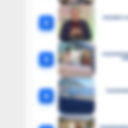
Omicidio Lu
2
Castellamma
3
el
Castellam
4
Castellammar