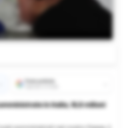
di repertorio
Fonte preferita
→
→
Aggiungici su Google
omministrate in Italia, 16,6 milioni
ovid somministrati nel nostro Paese, il