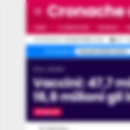
Cronache
HOME
ULTIME NOTIZIE
CRONACA
P
C
AGGIORNAMENTO :
6 AGOSTO 2026 - 21:44
27.4
N
Pozzuoli sfollati rischio
Temi del giorno
Home
Attualità
Vaccini: 47,7 milioni le dosi somministrate in Italia,
16,6 milioni gl
ATTUALITÀ
FABIO TESTA