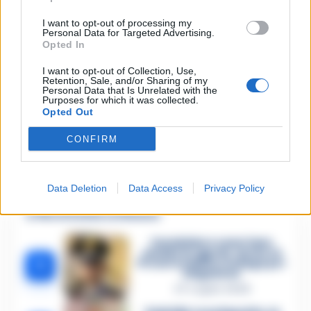
Posti letto di degenza occupati: 1.586
I want to opt-out of processing my
Personal Data for Targeted Advertising.
*** Posti letto Covid e Offerta privata.
Opted In
I want to opt-out of Collection, Use,
Retention, Sale, and/or Sharing of my
Personal Data that Is Unrelated with the
TAGS
Bollettino
Guariti
Positivi
Ultime Notizie
Purposes for which it was collected.
Unità di crisi
Opted Out
CONFIRM
Lascia un commento
Data Deletion
Data Access
Privacy Policy
🔥 Più letti della settimana
Carabiniere casertano
suicida in Liguria: anche la
1
Procura militare indaga per
istigazione
27 Luglio 2026