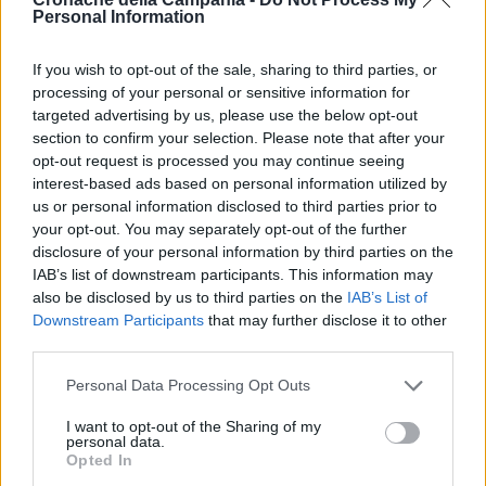
Personal Information
trova a disposizione dell’autorità giudiziaria.
If you wish to opt-out of the sale, sharing to third parties, or
processing of your personal or sensitive information for
TI POTREBBE INTERESSARE
targeted advertising by us, please use the below opt-out
Guccini, il commosso ricordo di
section to confirm your selection. Please note that after your
Vecchioni: «Per me era il più grande
opt-out request is processed you may continue seeing
cantautore»
interest-based ads based on personal information utilized by
us or personal information disclosed to third parties prior to
your opt-out. You may separately opt-out of the further
disclosure of your personal information by third parties on the
TAGS
Brindisi
Catania
Latitante
Terni
IAB’s list of downstream participants. This information may
also be disclosed by us to third parties on the
IAB’s List of
Downstream Participants
that may further disclose it to other
Lascia un commento
third parties.
Personal Data Processing Opt Outs
🔥 Più letti della settimana
I want to opt-out of the Sharing of my
personal data.
Opted In
Carabiniere casertano
suicida in Liguria: anche la