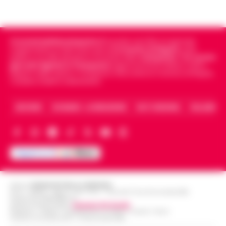
Cronachedellacampania.it
fondato nel 2015, è il giornale
indipendente di riferimento per le
Cronache di Napoli
, sulla
politica, sui fatti del giorno e le storie della
Campania
.
Tra i primi
giornali digitali in Campania
segue anche le notizie il calcio
Napoli e dello sport in Campania. Racconta la Cronaca di Napoli,
Caserta, Avellino e Benevento.
ARCHIVIO
CHI SIAMO – LA REDAZIONE
FACT CHECKING
COLLABORA
Editore
CRONACHE DELLA CAMPANIA
R.O.C.: 030531 - Reg. N. 1301/ 2016 - Tribunale Torre Annunziata (NA)
Partita IVA IT08642881216
Direttore Responsabile:
Giuseppe Del Gaudio
Redazioni : Scafati / Castellammare di Stabia / Caserta / Sarno
Indirizzo Via Sardoncelli 115 Boscoreale (NA)