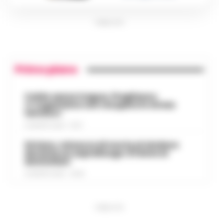
PUBBLICITA
Primo piano
Caldo senza tregua, Pregliasco:
«L’organismo non recupera lo stress
termico»
6 AGOSTO 2026 - 10:57
Striano, minacce di morte al sindaco
durante un sopralluogo: 67enne ai
domiciliari
6 AGOSTO 2026 - 09:43
PUBBLICITA