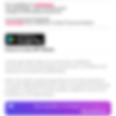
Per contattare la
redazione
:
Tel / Whatsapp : 334.12.78.004 email:
web@cronachedellacampania.it
Concessionaria Pubblicità
Vivimedia
| Sky | Addendo | Teads | Presscommtech
Scarica la nostra APP Ufficiale
Questo giornale inoltre non riceve alcun contributo
economico né da enti pubblici né da privati . Si sostiene solo
attraverso le inserzioni pubblicitarie.
Nota: I link esterni indicati negli articoli sono stati verificati al
momento della pubblicazione. Il sito non risponde di eventuali
problemi o disservizi: si invita l’utente a utilizzare i servizi con
prudenza e consapevolezza.
Dove specifico, le immagini sono fornite da
Depositphotos