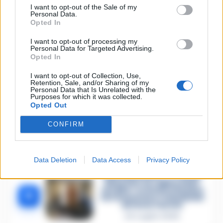
1
Procura militare indaga per
I want to opt-out of the Sale of my
istigazione
Personal Data.
Opted In
27 Luglio 2026
Omicidio Luca Esposito, la
I want to opt-out of processing my
Personal Data for Targeted Advertising.
confessione dell’assassino:
2
«L’ho ucciso per punizione»
Opted In
26 Luglio 2026
I want to opt-out of Collection, Use,
Retention, Sale, and/or Sharing of my
Castellammare, omicidio
Personal Data that Is Unrelated with the
Tommasino, il pentito
Purposes for which it was collected.
3
accusa: «Fu eliminato per
Opted Out
proteggere un intoccabile»
24 Luglio 2026
CONFIRM
Castellammare, il registro
segreto delle determine
4
che «nutriva» i clan
Data Deletion
Data Access
Privacy Policy
28 Luglio 2026
Castellammare, «Ti faccio
diventare la regina delle
vendite»: le intercettazioni
5
che incastrano i fedelissimi
del boss Carolei
24 Luglio 2026