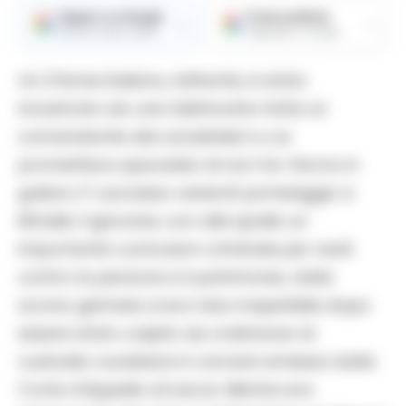
Seguici su Google
Fonte preferita
→
→
Ricevi le nostre notizie
Aggiungici su Google
Un 27enne italiano, latitante, è stato
incastrato da una telefonata fatta al
comandante dei carabinieri a cui
prometteva spavaldo di non far ritorno in
galera. E’ successo venerdì pomeriggio a
Brindisi. Il giovane, con alle spalle un
importante curriculum criminale per reati
contro la persona e il patrimonio, dallo
scorso gennaio si era reso irreperibile dopo
essere stato colpito da ordinanza di
custodia cautelare in carcere emessa dalla
Corte d’Appello di Lecce. Mentre era