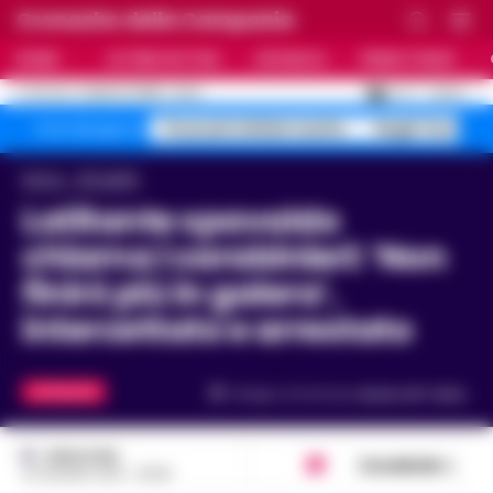
Cronache della Campania
HOME
ULTIME NOTIZIE
CRONACA
PRIMO PIANO
C
27.4
NAPOLI
6 AGOSTO 2026 - 21:44
AGGIORNAMENTO :
Pozzuoli sfollati rischio
Roghi Terra de
Temi del giorno
Home
Attualità
Latitante spavaldo
chiama i carabinieri: ‘Non
finirò più in galera’,
intercettato e arrestato
ATTUALITÀ
Tempo di lettura
meno di 1
min.
REDAZIONE
Condividi
23 GIUGNO 2018 - 08:48