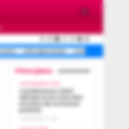
O
Caserta
truffa rapina anziani
morte caduta tentata
Primo piano
CASTELLAMMARE DI STABIA
Castellammare, il bluff
dell’asilo di via Fratte finito
nel mirino dei commissari
prefettizi
7 AGOSTO 2026 - 07:56