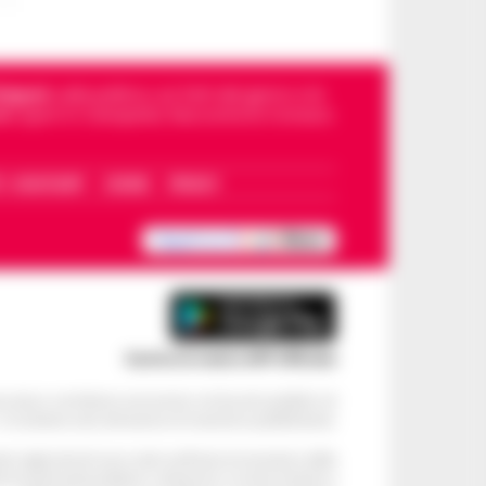
Napoli
, sulla politica, sui fatti del giorno e le
dello sport in Campania. Racconta la Cronaca
I – WHATSAPP
COOKIE
PRIVACY
Scarica la nostra APP Ufficiale
ve alcun contributo economico né da enti pubblici né
. Si sostiene solo attraverso le inserzioni pubblicitarie.
cati negli articoli sono stati verificati al momento della
di eventuali problemi o disservizi: si invita l’utente a