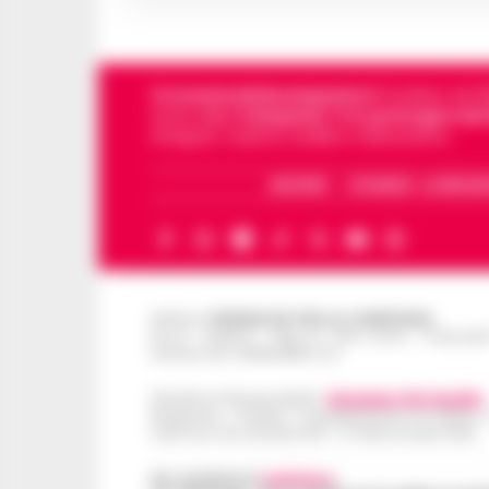
Cronachedellacampania.it
fondato nel 201
storie della
Campania
.
Tra i primi giornali
di Napoli, Caserta, Avellino e Benevento.
ARCHIVIO
CHI SIAMO – LA REDAZ
Editore
CRONACHE DELLA CAMPANIA
R.O.C.: 030531 - Reg. N. 1301/ 2016 - Tribuna
Partita IVA IT08642881216
Direttore Responsabile:
Giuseppe Del Gaudio
Redazioni : Scafati / Castellammare di Stabia 
Indirizzo Via Sardoncelli 115 Boscoreale (NA)
Per contattare la
redazione
: