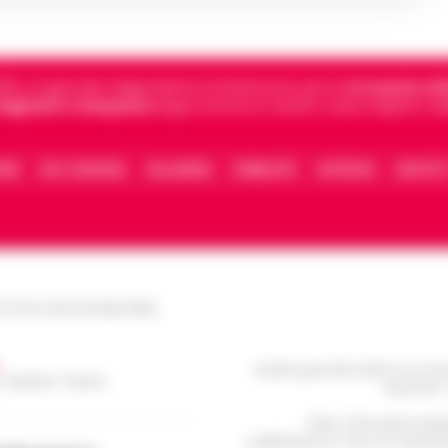
5, è il giornale indipendente di riferimento per le
Cronache di 
 digitali in Campania
segue anche le notizie il calcio Napoli e 
IONE
FACT CHECKING
COLLABORA
PUBBLICITÀ
NOTIFICHE
CONTATT
le Torre Annunziata (NA)
Questo giornale inoltre non rice
/ Caserta / Sarno
da privati 
Nota: I link esterni indi
pubblicazione. Il sito non risponde 