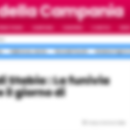
 della Campania
RIMO PIANO
CAMPANIA
CAMORRA
IL NAPOLI
VIDE
OLI
a
Salerno ex, morte
Terra dei Fuochi
Sistema Caprio 
 il giorno di
Tempo di lettura
1
min