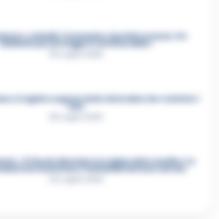
mmare, omicidio Tommasino, il pentito accusa: «Fu
eliminato per proteggere un intoccabile»
24 Luglio 2026
e, il registro segreto delle determine che «nutriva» i
clan
28 Luglio 2026
re, «Ti faccio diventare la regina delle vendite»: le
azioni che incastrano i fedelissimi del boss Carolei
24 Luglio 2026