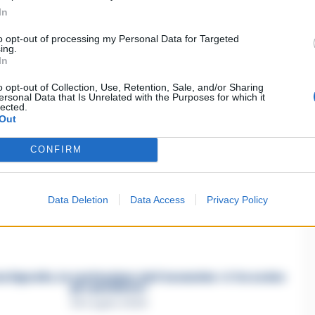
In
to opt-out of processing my Personal Data for Targeted
ing.
In
ia un commento
o opt-out of Collection, Use, Retention, Sale, and/or Sharing
ersonal Data that Is Unrelated with the Purposes for which it
lected.
Out
CONFIRM
asertano suicida in Liguria: anche la Procura militare
indaga per istigazione
Data Deletion
Data Access
Privacy Policy
27 Luglio 2026
a Esposito, la confessione dell’assassino: «L’ho ucciso
per punizione»
26 Luglio 2026