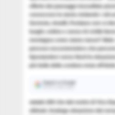
offerte dai paesaggi mozzafiato pizzic
conoscono la storia visitando i siti 
Sorrento, Amalfi, Positano non si disc
luoghi, ordine e senso di civiltà fan
montagna come siamo messi? Male. Ch
percoso escursionistico che percorre
Spostandoci verso Nord la situazione
più bella della costiera resta off-limits
Seguici su Google
Ricevi le nostre notizie
statale 269 che dal centro di Vico 
ultimati. Analoga situazione dal ver