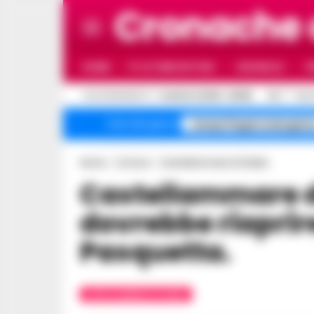
Cronache
HOME
ULTIME NOTIZIE
CRONACA
P
C
AGGIORNAMENTO :
7 AGOSTO 2026 - 08:56
30.7
NAP
Campi Flegrei emergenz
Temi del giorno
Home
Comuni
Castellammare di Stabia
Castellammare di Stabia : La funivia
dovrebbe riaprire
Pasquetta.
CASTELLAMMARE DI STABIA