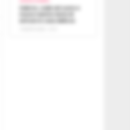
CRONACA SALERNO
Salerno, cade nel vuoto e
muore mentre tenta di
entrare in casa della ex
7 AGOSTO 2026 - 07:27