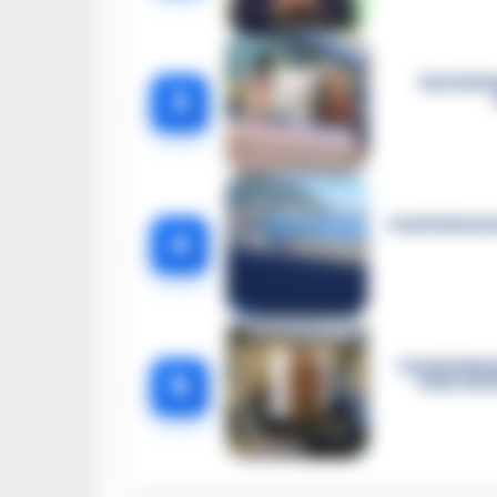
Castella
3
Castellammar
4
Castellamma
5
intercett