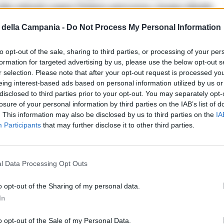
tto minuti copre l’intero percorso, luogo ideale
a irraggiungibile. La “panarella” dovrebbe
della Campania -
Do Not Process My Personal Information
tta. Chiusa per lavori di manutenzione che
to opt-out of the sale, sharing to third parties, or processing of your per
ome anche in fase di ultimazione sarebbe la
formation for targeted advertising by us, please use the below opt-out s
r selection. Please note that after your opt-out request is processed y
i , si dovranno poi effettuare le necessarie
eing interest-based ads based on personal information utilized by us or
iapertura. Stand- by dunque per ristoratori e
disclosed to third parties prior to your opt-out. You may separately opt-
losure of your personal information by third parties on the IAB’s list of
 comunque con ottimismo un orizzonte colmo
. This information may also be disclosed by us to third parties on the
IA
Participants
that may further disclose it to other third parties.
l Data Processing Opt Outs
o opt-out of the Sharing of my personal data.
In
o opt-out of the Sale of my Personal Data.