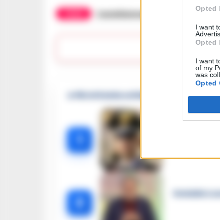
Opted 
TAGS
Castellammare
Faito
Funivia
I want 
Advertis
Opted 
Lasc
I want t
of my P
was col
Opted 
🔥 Più letti della settimana
Carabiniere c
1
Omicidio Luc
2