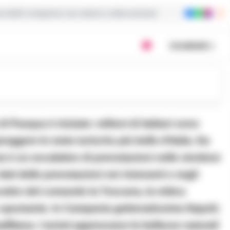
ie dalla Campania con notizie e video esclusivi
Condividi
di Pasqua è iniziato: milioni di italiani sono
unggere le mete turische più belle d’Italia. Da
è un escalation di prenotazioni nelle strutture
dati delle prenotazioni nei ristoranti e negli
cettro del comando la Toscana, la mitica
llo spumante. In Campania gettonatissima Napoli;
fitana. I turisti apprezzano le bellezze naturali