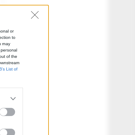
sonal or
ection to
ou may
 personal
out of the
 downstream
B’s List of