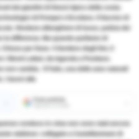
ati dai giardini di limoni tipico della costa;
archeologici di Pompei e Ercolano. Il fascino di
ute. Strutture alberghiere di lusso, pulizia dei
no la differenza. Ma quando parliamo di
iuso per frana il Sentiero degli Dei, il
 i Monti Lattari, da Agerola a Positano.
 non cambia. Il Faito, una delle aree naturali
. I lavori alla
Fonte preferita
→
→
Aggiungici su Google
Equense conduce in cima non sono stati ancora
sante stabiese: collegato a Castellammare di