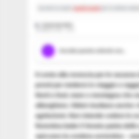
Iscriviti ai nostri
canali social
per le ultime notiz
RUSSO ANTONIO
26 MARZO 2018 - 22:31
Ascolta questo articolo ora...
Il conto alla rovescia per le vacanze 
pronti per mettersi in viaggio e raggi
Nord a Sud, mare o montagna che sia 
alberghiere. Ottimi risultano anche i 
agriturismi. Non intende cedere lo s
fiorentina batte il Veneto patria de
spiccano la costiera sorrentina – amal