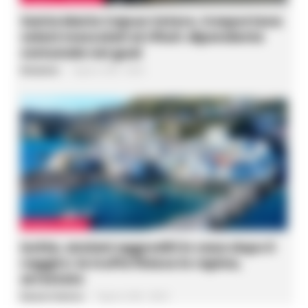
Santa Maria Capua Vetere, trasportava
veleni mescolati ai rifiuti: dipendente
comunale nei guai
Redazione
-
7 Agosto 2026 - 08:42
CRONACA NAPOLI
Ischia, anziani aggrediti in casa dopo il
raggiro: la truffa finisce in rapina,
arrestato
Rosaria Federico
-
7 Agosto 2026 - 08:23