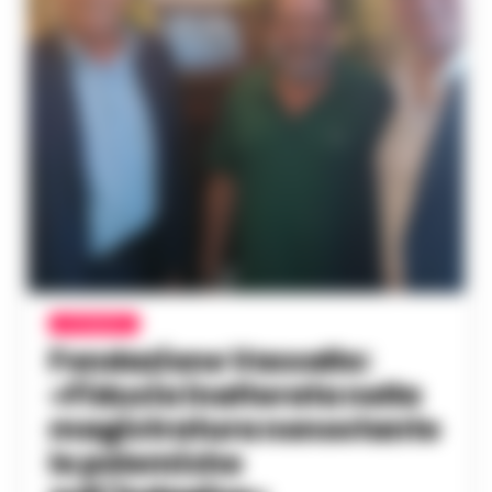
ATTUALITÀ
Fondazione Vassallo:
«Fiducia inalterata nella
magistratura nonostante
le polemiche