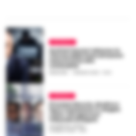
EDITORIALE
Gratteri lancia l’allarme: la
riforma delle intercettazioni
mina la lotta alla
criminalità
REDAZIONE
-
7 MAGGIO 2026 - 10:33
AFRAGOLA
Processo Moccia, Giudice e
Pg in Cassazione: il «doppio
ruolo» che spacca il
tribunale di Napoli
GIUSEPPE DEL GAUDIO
-
13 MARZO 2026 - 18:15