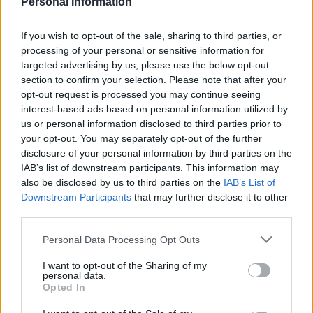
Personal Information
ATTUALITÀ
La separazione delle
If you wish to opt-out of the sale, sharing to third parties, or
carriere in magistratura in
dirittura di arrivo
processing of your personal or sensitive information for
targeted advertising by us, please use the below opt-out
REDAZIONE
-
4 FEBBRAIO 2025 - 18:05
section to confirm your selection. Please note that after your
opt-out request is processed you may continue seeing
interest-based ads based on personal information utilized by
us or personal information disclosed to third parties prior to
CRONACA
your opt-out. You may separately opt-out of the further
Gratteri: “La separazione
disclosure of your personal information by third parties on the
delle carriere indebolisce i
IAB’s list of downstream participants. This information may
pm”
also be disclosed by us to third parties on the
IAB’s List of
GIUSEPPE DEL GAUDIO
-
Downstream Participants
that may further disclose it to other
26 GENNAIO 2025 - 09:04
third parties.
PUBBLICITA
Personal Data Processing Opt Outs
I want to opt-out of the Sharing of my
personal data.
Opted In