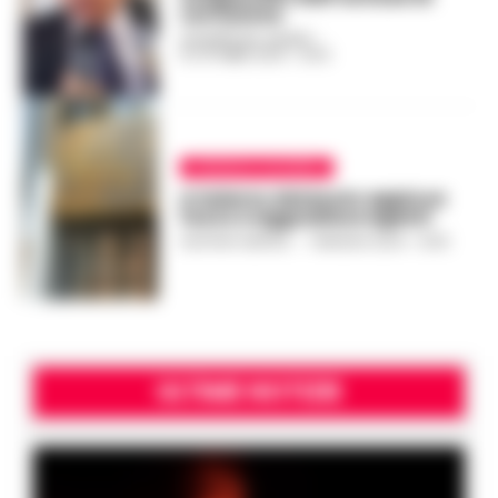
corruzione
GIUSEPPE DEL GAUDIO
-
15 OTTOBRE 2024 - 21:54
CRONACA SALERNO
A Salerno detenuto appicca
fuoco e aggredisce agenti
GUSTAVO GENTILE
-
7 MAGGIO 2024 - 12:05
ULTIME NOTIZIE