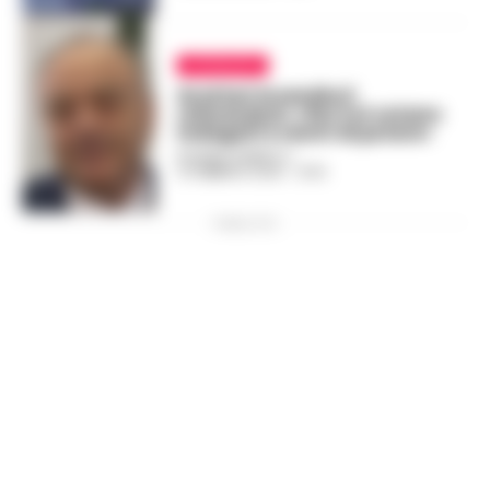
ATTUALITÀ
Gratteri incendia il
referendum: «Per il sì votano
indagati e centri di potere»
ROSARIA FEDERICO
-
12 FEBBRAIO 2026 - 21:33
PUBBLICITA