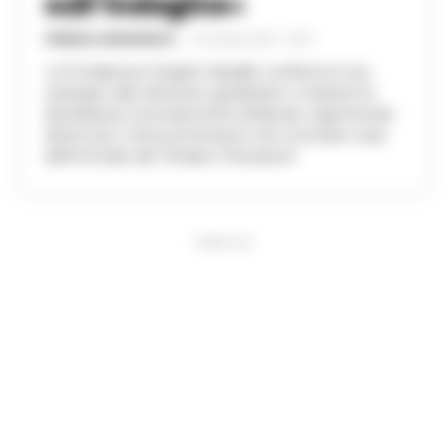
sull’indagine»
FEDERICA ANNUNZIATA
-
22 GIUGNO 2026 - 20:45
La Fondazione Angelo Vassallo conferma il suo
sostegno alle istituzioni giudiziarie e chiarisce le
dichiarazioni erroneamente attribuite, esprimendo
dolore per il clima di tensione che circonda il caso
dell’omicidio del 'Sindaco Pescatore'.
PUBBLICITA