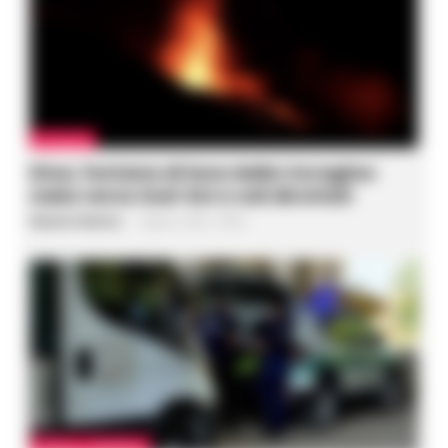
ATTUALITÀ
Etna, fontana di lava dalla Voragine:
nube verso Sud-Est e voli dirottati
Rosaria Federico
-
7 Agosto 2026 - 08:56
CASERTA E PROVINCIA