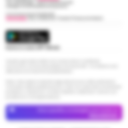
Tel / Whatsapp : 334.12.78.004 email:
web@cronachedellacampania.it
Concessionaria Pubblicità
Vivimedia
| Sky | Addendo | Teads | Presscommtech
Scarica la nostra APP Ufficiale
Questo giornale inoltre non riceve alcun contributo
economico né da enti pubblici né da privati . Si sostiene solo
attraverso le inserzioni pubblicitarie.
Nota: I link esterni indicati negli articoli sono stati verificati al
momento della pubblicazione. Il sito non risponde di eventuali
problemi o disservizi: si invita l’utente a utilizzare i servizi con
prudenza e consapevolezza.
Dove specifico, le immagini sono fornite da
Depositphotos