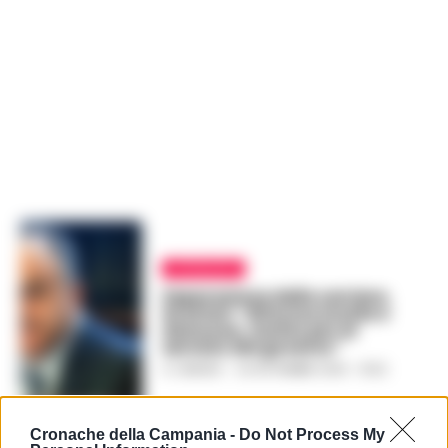
ATTUALITÀ
Separazione delle carriere,
Gratteri: “Riforma inutile e
dannosa, rischio pm al
servizio del governo”
A. CARLINO
-
20 SETTEMBRE 2025 - 10:52
Cronache della Campania -
Do Not Process My