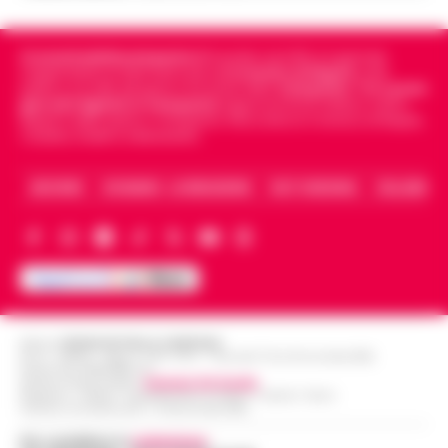
Cronachedellacampania.it
fondato nel 2015, è il giornale
indipendente di riferimento per le
Cronache di Napoli
, sulla
politica, sui fatti del giorno e le storie della
Campania
.
Tra i primi
giornali digitali in Campania
segue anche le notizie il calcio
Napoli e dello sport in Campania. Racconta la Cronaca di Napoli,
Caserta, Avellino e Benevento.
ARCHIVIO
CHI SIAMO – LA REDAZIONE
FACT CHECKING
COLLABORA
Editore
CRONACHE DELLA CAMPANIA
R.O.C.: 030531 - Reg. N. 1301/ 2016 - Tribunale Torre Annunziata (NA)
Partita IVA IT08642881216
Direttore Responsabile:
Giuseppe Del Gaudio
Redazioni : Scafati / Castellammare di Stabia / Caserta / Sarno
Indirizzo Via Sardoncelli 115 Boscoreale (NA)
Per contattare la
redazione
: