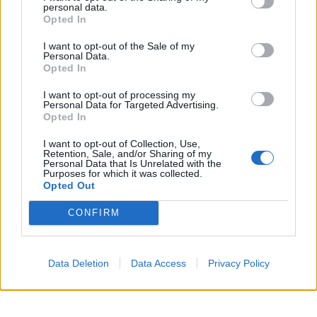
personal data.
Opted In
PUBBLICITA
I want to opt-out of the Sale of my
Personal Data.
Opted In
I want to opt-out of processing my
Personal Data for Targeted Advertising.
Opted In
I want to opt-out of Collection, Use,
Retention, Sale, and/or Sharing of my
Personal Data that Is Unrelated with the
Purposes for which it was collected.
Opted Out
CONFIRM
Data Deletion
Data Access
Privacy Policy