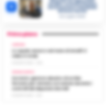
diventare la regina delle
vendite»: le intercettazioni
5
che incastrano i fedelissimi
del boss Carolei
24 Luglio 2026
Primo piano
CAMPANIA
Lo squalo azzurro nel mare di Amalfi: il
video è virale
8 AGOSTO 2026 - 13:35
CRONACA NAPOLI
Sorrento: gestore abusivo di un lido
fermato per tentata corruzione durante i
controlli del deputato Borrelli
8 AGOSTO 2026 - 13:18