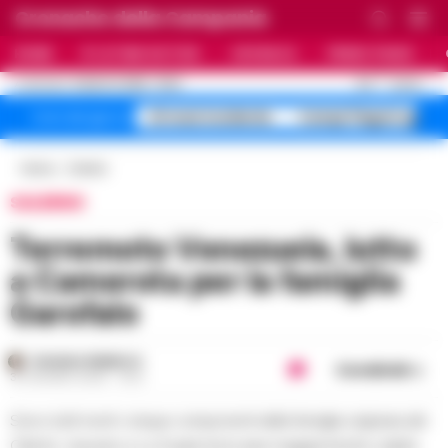
Cronache della Campania
HOME
ULTIME NOTIZIE
CRONACA
PRIMO PIANO
C
31.5
NAPOLI
8 AGOSTO 2026 - 19:02
AGGIORNAMENTO :
A1 maxi incidente
Campi Flegrei sgomb
Temi del giorno
Home
Cilento
SALERNO
Terremoto Venezuela, lutto
a Camerota per la famiglia
Garofalo
ROSARIA FEDERICO
Condividi
30 GIUGNO 2026 - 16:12
Sono tutti morti i cinque componenti della famiglia originaria del
Cilento: vivevano a La Guaira tra le aree maggiormente colpite