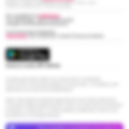
Redazioni : Scafati / Castellammare di Stabia / Caserta / Sarno
Indirizzo Via Sardoncelli 115 Boscoreale (NA)
Per contattare la
redazione
:
Tel / Whatsapp : 334.12.78.004 email:
web@cronachedellacampania.it
Concessionaria Pubblicità
Vivimedia
| Sky | Addendo | Teads | Presscommtech
Scarica la nostra APP Ufficiale
Questo giornale inoltre non riceve alcun contributo
economico né da enti pubblici né da privati . Si sostiene solo
attraverso le inserzioni pubblicitarie.
Nota: I link esterni indicati negli articoli sono stati verificati al
momento della pubblicazione. Il sito non risponde di eventuali
problemi o disservizi: si invita l’utente a utilizzare i servizi con
prudenza e consapevolezza.
Dove specifico, le immagini sono fornite da