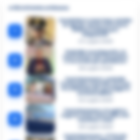
🔥 Più letti della settimana
Carabiniere casertano suicida
in Liguria: anche la Procura
1
militare indaga per
istigazione
27 Luglio 2026
Omicidio Luca Esposito, la
confessione dell’assassino:
2
«L’ho ucciso per punizione»
26 Luglio 2026
Castellammare, omicidio
Tommasino, il pentito accusa:
3
«Fu eliminato per proteggere
un intoccabile»
24 Luglio 2026
Castellammare, il registro
segreto delle determine che
4
«nutriva» i clan
28 Luglio 2026
Castellammare, «Ti faccio