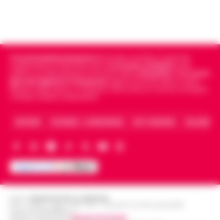
Cronachedellacampania.it
fondato nel 2015, è il giornale
indipendente di riferimento per le
Cronache di Napoli
, sulla
politica, sui fatti del giorno e le storie della
Campania
.
Tra i primi
giornali digitali in Campania
segue anche le notizie il calcio
Napoli e dello sport in Campania. Racconta la Cronaca di Napoli,
Caserta, Avellino e Benevento.
ARCHIVIO
CHI SIAMO – LA REDAZIONE
FACT CHECKING
COLLABORA
Editore
CRONACHE DELLA CAMPANIA
R.O.C.: 030531 - Reg. N. 1301/ 2016 - Tribunale Torre Annunziata (NA)
Partita IVA IT08642881216
Direttore Responsabile:
Giuseppe Del Gaudio