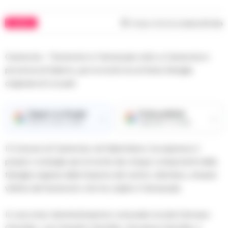
CILENTO
Tempo di lettura
meno di 1
min
Camerota – Terremoto in Venezuela: lutto a Camerota in
provincia di Salerno, per la morte di un’intera famiglia
originaria di Licusati.
Seguici su Google
Fonte preferita
→
→
Ricevi le nostre notizie
Aggiungici su Google
Il Comune di Camerota, nel Salernitano, ha espresso il
proprio cordoglio per la morte dei cinque componenti della
famiglia originari della frazione del centro cilentano, rimaste
vittime del terremoto che ha colpito il Venezuela.
In una nota, l’amministrazione comunale ricorda Gennaro
Garofalo, Luis Gerardo Garofalo, Giovanna Garofalo, il