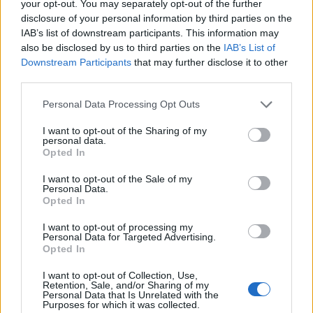
your opt-out. You may separately opt-out of the further
bene come sia success0. Il Comune
disclosure of your personal information by third parties on the
diceva cordoglio ma la gente parlava
IAB’s list of downstream participants. This information may
also be disclosed by us to third parties on the
IAB’s List of
a bassa vocee, e molti non hanno
Downstream Participants
that may further disclose it to other
capito cosa faree. La comunita pareva
third parties.
smarrita e senza punti di riferimentto,
Personal Data Processing Opt Outs
speriamo risposte.
I want to opt-out of the Sharing of my
personal data.
Opted In
I want to opt-out of the Sale of my
Personal Data.
Lascia un commento
Opted In
Il tuo indirizzo email non sarà pubblicato.
I campi
I want to opt-out of processing my
Personal Data for Targeted Advertising.
obbligatori sono contrassegnati
*
Opted In
Commento
*
I want to opt-out of Collection, Use,
Retention, Sale, and/or Sharing of my
Personal Data that Is Unrelated with the
Purposes for which it was collected.