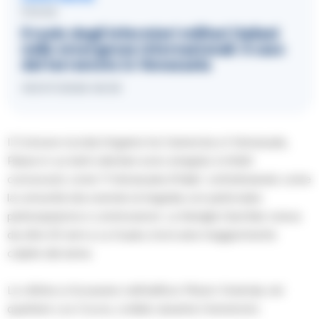
FOCUS
Il ruolo degli infermieri militari italiani
nelle emergenze internazionali: il caso
del terremoto in Venezuela
05/07/2026 06:53
Il Comune ricorda il legame tra Camerota e il Venezuela,
Paese in cui tanti cilentani sono emigrati, è infatti
conosciuto come “il Venezuela d’Italia”, sottolineando come
la comunità stia vivendo la tragedia con particolare
partecipazione e commozione. La famiglia Garofalo viveva
da oltre 20 anni a La Guaira, tra le aree maggiormente
colpite dal sisma.
Le vittime si trovavano nell’edificio Mision Vivienda, nel
quartiere Los Cocos, crollato durante il terremoto.