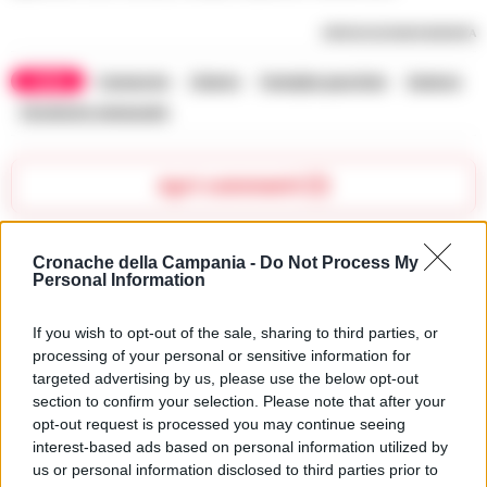
RIPRODUZIONE RISERVATA
TAGS
Camerota
Cilento
Famiglia garofalo
Salerno
Terremoto venezuela
Apri commenti (1)
Commenti
Cronache della Campania -
Do Not Process My
(1)
Personal Information
If you wish to opt-out of the sale, sharing to third parties, or
processing of your personal or sensitive information for
Clara Mazza
ha detto:
targeted advertising by us, please use the below opt-out
30 Giugno 2026 - 16:53 alle 16:53
section to confirm your selection. Please note that after your
opt-out request is processed you may continue seeing
Mi dispiace per la perdita della famiglia,
interest-based ads based on personal information utilized by
us or personal information disclosed to third parties prior to
la notizia l’ho lettta ma non capiva