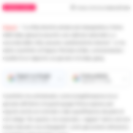
CRONACA NAPOLI
Tempo di lettura
meno di 1
min
Napoli
– “La sfida diventa sempre più impegnativa, il tema
delle baby gang ha assunto una valenza nazionale e, a
seconda delle città, assume caratteristiche diverse”. Lo ha
detto il prefetto di Napoli, Michele di Bari, commentando i
risultati di un rapporto sui giovani e le baby gang.
Seguici su Google
Fonte preferita
→
→
Ricevi le nostre notizie
Aggiungici su Google
Il prefetto ha sottolineato come la legittimazione di un
giovane all’interno di questi gruppi finisca spesso per
esporlo anche al controllo e alla sopraffazione da parte di
chi li dirige. Per questo, ha osservato, i ragazzi “vanno ancora
di più educati e accompagnati”, come già avviene attraverso