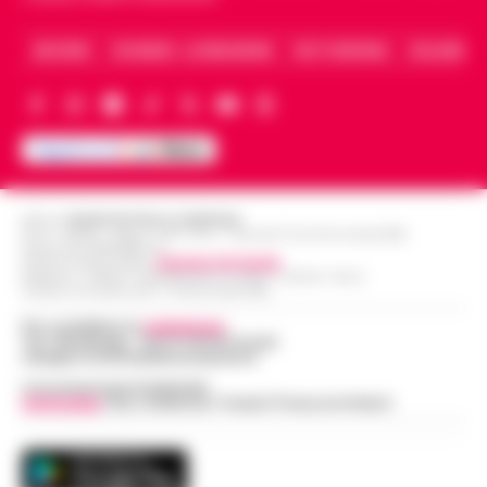
ARCHIVIO
CHI SIAMO – LA REDAZIONE
FACT CHECKING
COLLABORA
Editore
CRONACHE DELLA CAMPANIA
R.O.C.: 030531 - Reg. N. 1301/ 2016 - Tribunale Torre Annunziata (NA)
Partita IVA IT08642881216
Direttore Responsabile:
Giuseppe Del Gaudio
Redazioni : Scafati / Castellammare di Stabia / Caserta / Sarno
Indirizzo Via Sardoncelli 115 Boscoreale (NA)
Per contattare la
redazione
:
Tel / Whatsapp : 334.12.78.004 email:
web@cronachedellacampania.it
Concessionaria Pubblicità
Vivimedia
| Sky | Addendo | Teads | Presscommtech