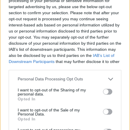
processing of your personal or sensitive information for
targeted advertising by us, please use the below opt-out
section to confirm your selection. Please note that after your
opt-out request is processed you may continue seeing
interest-based ads based on personal information utilized by
Lascia un commento
us or personal information disclosed to third parties prior to
your opt-out. You may separately opt-out of the further
Il tuo indirizzo email non sarà pubblicato.
I campi
disclosure of your personal information by third parties on the
obbligatori sono contrassegnati
*
IAB’s list of downstream participants. This information may
also be disclosed by us to third parties on the
IAB’s List of
Commento
*
Downstream Participants
that may further disclose it to other
third parties.
Personal Data Processing Opt Outs
I want to opt-out of the Sharing of my
personal data.
Opted In
I want to opt-out of the Sale of my
Personal Data.
Opted In
Nome
*
I want to opt-out of processing my