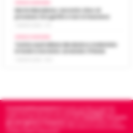
CRONACA GIUDIZIARIA
Morte Maradona, racconto choc al
processo: Era gonfio e non si muoveva
7 AGOSTO 2026 - 17:11
CRONACA GIUDIZIARIA
Turista australiana derubata e molestata
in hotel a Sorrento: arrestato 37enne
7 AGOSTO 2026 - 15:27
Cronachedellacampania.it
fondato nel 2015, è il giornale
indipendente di riferimento per le
Cronache di Napoli
, sulla
politica, sui fatti del giorno e le storie della
Campania
.
Tra i primi
giornali digitali in Campania
segue anche le notizie il calcio
Napoli e dello sport in Campania. Racconta la Cronaca di Napoli,
Caserta, Avellino e Benevento.