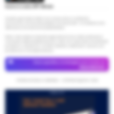
Scarica la nostra APP Ufficiale
Questo giornale inoltre non riceve alcun contributo
economico né da enti pubblici né da privati . Si sostiene solo
attraverso le inserzioni pubblicitarie.
Nota: I link esterni indicati negli articoli sono stati verificati al
momento della pubblicazione. Il sito non risponde di eventuali
problemi o disservizi: si invita l’utente a utilizzare i servizi con
prudenza e consapevolezza.
Dove specifico, le immagini sono fornite da
Depositphotos
CRONACHE DELLA CAMPANIA - COPYRIGHT@2014-2026
PUBBLICITA