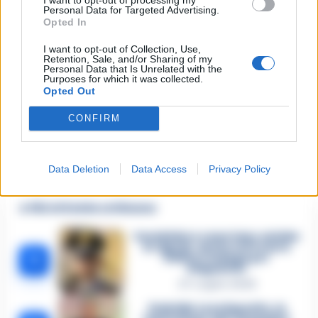
Personal Data for Targeted Advertising.
Opted In
I want to opt-out of Collection, Use,
Email
*
Retention, Sale, and/or Sharing of my
Personal Data that Is Unrelated with the
Purposes for which it was collected.
Opted Out
CONFIRM
Data Deletion
Data Access
Privacy Policy
🔥 Più letti della settimana
Carabiniere casertano suicida
in Liguria: anche la Procura
1
militare indaga per
istigazione
27 Luglio 2026
Omicidio Luca Esposito, la