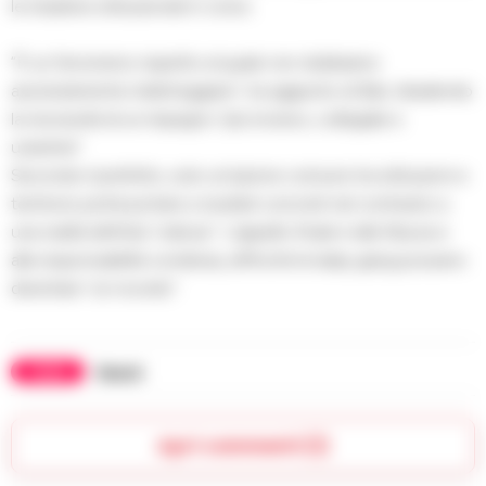
le iniziative istituzionali in corso.
“È un fenomeno rispetto al quale non dobbiamo
assolutamente indietreggiare”, ha aggiunto di Bari, ribadendo
la necessità di un impegno “più incisivo, collegiale e
unanime”.
Secondo il prefetto, solo un’azione comune tra istituzioni e
territorio potrà portare a risultati concreti nel contrasto a
una realtà definita “odiosa”. L’appello finale è alla fiducia e
alla responsabilità condivisa, affinché le baby gang possano
diventare “un ricordo”.
TAGS
Napoli
Apri commenti (1)