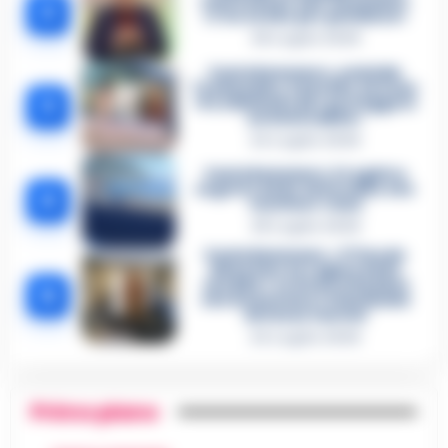
confessione dell’assassino:
2
«L’ho ucciso per punizione»
26 Luglio 2026
Castellammare, omicidio
Tommasino, il pentito accusa:
3
«Fu eliminato per proteggere
un intoccabile»
24 Luglio 2026
Castellammare, il registro
segreto delle determine che
4
«nutriva» i clan
28 Luglio 2026
Castellammare, «Ti faccio
diventare la regina delle
vendite»: le intercettazioni
5
che incastrano i fedelissimi
del boss Carolei
24 Luglio 2026
Primo piano