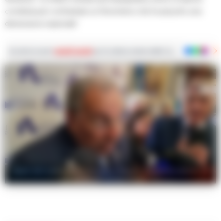
condivisa per contrastare un fenomeno che ha assunto una
dimensione nazionale”.
Iscriviti ai nostri
canali social
per le ultime notizie dalla Campania con notizi
Spari nel cuore della movida a Napoli: prefetto annuncia
controlli straordinari