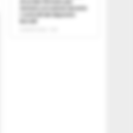
di un lido fermato per
tentata corruzione durante
i controlli del deputato
Borrelli
8 AGOSTO 2026 - 13:18