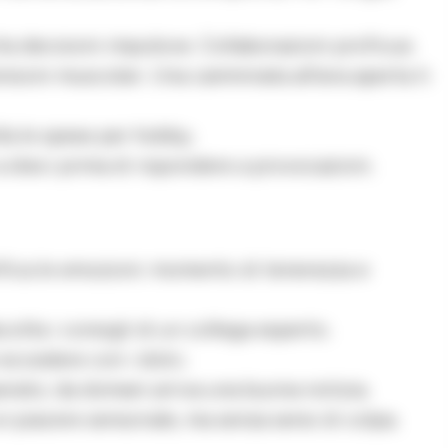
a decisioni impulsive. Collaborazioni proficue.
nsioni muscolari. Una camminata all’aria aperta ti
lla le spese per hobby.
 dieci prima di rispondere a provocazioni.
fica le emozioni: momento di tenerezza e
colta i consigli di un collega esperto.
eccedere con i dolci.
erato; da domani arriva una buona notizia.
 piacere sensoriale, ma senza sensi di colpa.