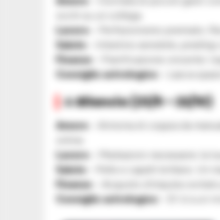
Amore
– Giornata di piccoli gesti con
occhi su un collega.
Lavoro
– Perfezionismo premiato. Rev
Salute
– Intestino sensibile, prediligi
Finanze
– Pianificazione vincente: ri
Consiglio astrologico
– Lascia spazi
♎ Bilancia (23/9 – 22/10)
Amore
– Armonia di coppia da manuale
online.
Lavoro
– Mediazioni necessarie: la tu
Salute
– Pelle e capelli brillano. Un m
Finanze
– Acquisto d’impulso evitato
Consiglio astrologico
– Di’ sì a un in