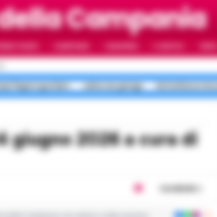
 della Campania
RIMO PIANO
CAMPANIA
CAMORRA
IL NAPOLI
VIDE
LI
pi Flegrei sgomberi
salme nei garage
Notte Bianca Sec
Condividi
ie dalla Campania con notizie e video esclusivi