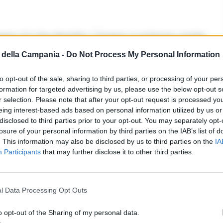
ga ciò che desideri. Coppie in sintonia, single
della Campania -
Do Not Process My Personal Information
cano i dettagli. Affidati a un piano scritto.
to opt-out of the sale, sharing to third parties, or processing of your per
e. Respirazione e pausa pranzo lenta aiutano.
formation for targeted advertising by us, please use the below opt-out s
, ottimo per un piccolo lusso.
r selection. Please note that after your opt-out request is processed y
eing interest-based ads based on personal information utilized by us or
ola priorità e portala a termine.
disclosed to third parties prior to your opt-out. You may separately opt-
losure of your personal information by third parties on the IAB’s list of
. This information may also be disclosed by us to third parties on the
IA
Participants
that may further disclose it to other third parties.
de magnetico: dichiarazioni o gesti romantici
l Data Processing Opt Outs
ortunità di formazione. Fai valere le tue
o opt-out of the Sharing of my personal data.