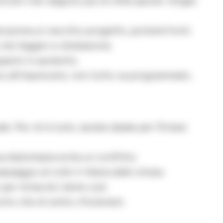
creti che valgono più di mille parole. Single:
isiona un vecchio progetto, porterà frutti.
 cibi leggeri e idratazione.
sparmi in aumento.
o all’imprevisto, non tutto va programmato.
. Per chi è solo, serata ideale per flirtare
a diplomazia evita un conflitto.
assaggio al collo ti libera dallo stress.
 per miracolo: bene così.
vito che di solito rifiuteresti.