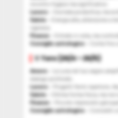
incontro fugace ma significativo.
Lavoro
– Giornata produttiva, ma evit
Salute
– Energia alta, attenzione a te
rigenera.
Finanze
– Entrate in vista, ma contro
Consiglio astrologico
– Conta fino a
♉ Toro (20/4 – 20/5)
Amore
– La Luna nel tuo segno ampli
dialogo profondo.
Lavoro
– Progetti fermi ripartono. As
Salute
– Ottima forma fisica, ma non 
Finanze
– Piccolo imprevisto già sup
Consiglio astrologico
– Concediti un