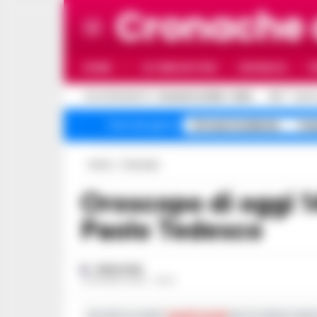
Cronache
HOME
ULTIME NOTIZIE
CRONACA
P
C
AGGIORNAMENTO :
8 AGOSTO 2026 - 19:02
31.5
NAPO
A1 maxi incidente
Cam
Temi del giorno
Home
Oroscopo
Oroscopo di oggi 14 giugno 2026 a cura di
Paolo Tedesco
REDAZIONE
14 GIUGNO 2026 - 06:21
Iscriviti ai nostri
canali social
per le ultime notiz