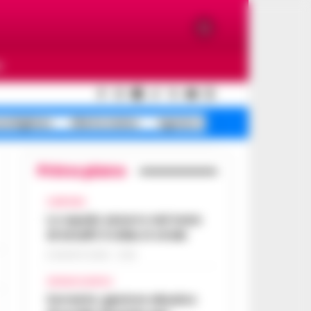
O
ondigliano
Allerta meteo
Agnano riapre corse
Primo piano
CAMPANIA
Lo squalo azzurro nel mare
di Amalfi: il video è virale
8 AGOSTO 2026 - 13:35
CRONACA NAPOLI
Sorrento: gestore abusivo