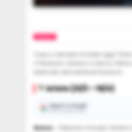
Or
OROSCOPO
Cosa ci riservano le stelle oggi? Sole
il Plenilunio, Venere in Cancro, Marte
bilanciare razionalità ed emozioni.
♈ Ariete (21/3 – 19/4)
Seguici su Google
Ricevi le nostre notizie
Amore
– Passione ritrovata: Venere i