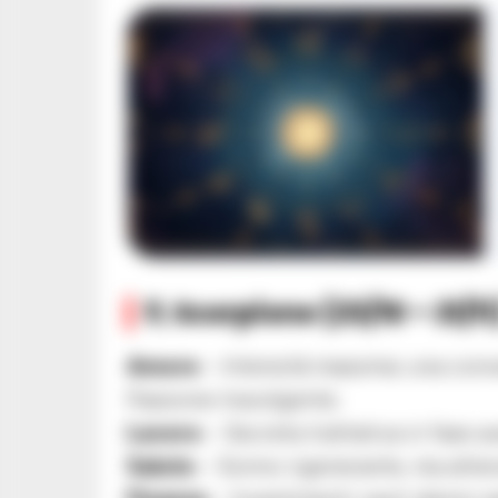
♏ Scorpione (23/10 – 21/11
Amore
– Intensità massima: una conv
Passione travolgente.
Lavoro
– Secreta trattativa in fase av
Salute
– Sonno rigenerante, ma attenz