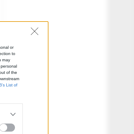
sonal or
ection to
ou may
 personal
out of the
 downstream
B’s List of