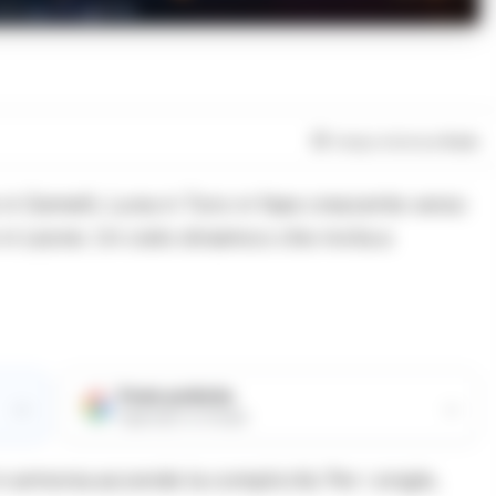
oscopo 8 agosto
Tempo di lettura
5
min
 in Gemelli, Luna in Toro in fase crescente verso
 in Leone. Un cielo dinamico che invita a
Fonte preferita
→
→
Aggiungici su Google
n armonia accende la complicità. Per i single,