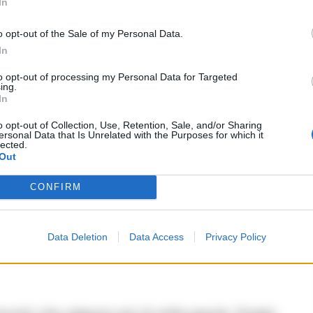
 un bagno caldo o una nuotata ti riequilibrano.
In
trollo; arriva un piccolo rimborso.
o opt-out of the Sale of my Personal Data.
a
re i tuoi bisogni per accontentare gli altri.
In
to opt-out of processing my Personal Data for Targeted
ing.
In
a la passione, ma attenzione alle scenate di
o opt-out of Collection, Use, Retention, Sale, and/or Sharing
ersonal Data that Is Unrelated with the Purposes for which it
lected.
oi chiudere una trattativa importante oggi.
Out
 a rischio stiramenti. Riscaldati bene.
CONFIRM
ti ad amici.
a sovrastare gli altri: il vero carisma include
Data Deletion
Data Access
Privacy Policy