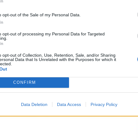
In
o opt-out of the Sale of my Personal Data.
In
to opt-out of processing my Personal Data for Targeted
ing.
In
o opt-out of Collection, Use, Retention, Sale, and/or Sharing
ersonal Data that Is Unrelated with the Purposes for which it
che alla posizione geografica della struttura,
lected.
Out
ile da un’ampia area della provincia di Salerno e
ana del Sele, fino al Vallo di Diano.
CONFIRM
sitatori che ogni giorno frequentano il centro
Data Deletion
Data Access
Privacy Policy
 a intercettare utenti di diverse fasce d’età e con