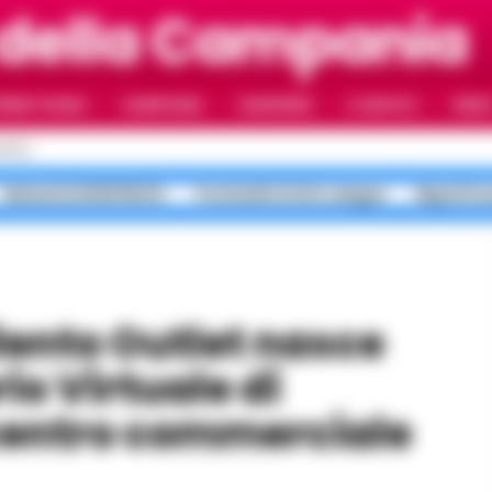
 della Campania
RIMO PIANO
CAMPANIA
CAMORRA
IL NAPOLI
VIDE
APOLI
Maturità 2026 99,8%
Ponticelli sfottò sangue
Napoli in
o Virtuale di
centro commerciale