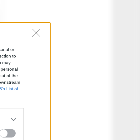
sonal or
ection to
ou may
 personal
out of the
 downstream
B’s List of