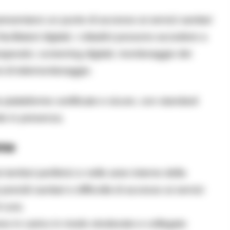
presentano un punto di accesso ai servizi sanitari
facilitatori digitali, i cittadini possono accedere a
terapeutici, screening digitali, monitoraggio dei
si di telemonitoraggio.
piattaforme certificate e sicure, con standard
site in presenza.
rne
territori periferici e nelle aree interne della
resìdi sanitari e difficoltà di accesso ai servizi
 cura.
eso in carico in modo strutturato e collegato