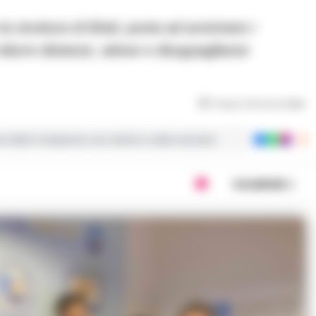
a ridurre distanze, attese e disuguaglianze
Tempo di lettura
2
min
ie dalla Campania con notizie e video esclusivi
Condividi