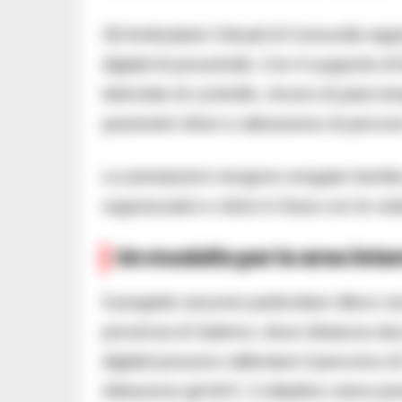
Gli Ambulatori Virtuali di Comunità rap
digitali di prossimità. Con il supporto di 
televisite di controllo, rinnovi di piani 
parametri clinici e attivazione di percor
Le prestazioni vengono erogate tramite 
organizzativi e clinici in linea con le vi
Un modello per le aree inte
Il progetto assume particolare rilievo nei 
provincia di Salerno, dove distanza dai p
digitali possono rallentare il percorso di
Attraverso gli AVC, il cittadino viene pr