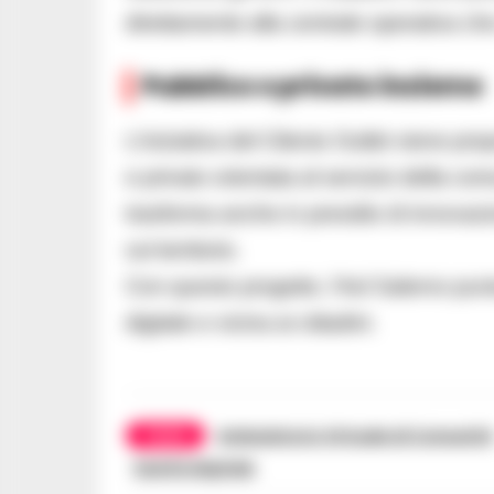
direttamente alla centrale operativa ch
Pubblico e privato insieme
L’iniziativa del Cilento Outlet viene p
e privato orientata al servizio della co
trasforma anche in presidio di innovazio
sul territorio.
Con questo progetto, l’Asl Salerno punta 
digitale e vicina ai cittadini.
TAGS
Ambulatorio Virtuale di Comunità
Sanità digitale