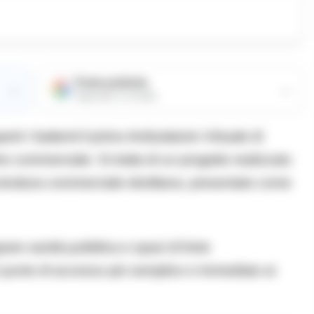
Fonte preferita
→
→
Aggiungici su Google
rtr i battenti il primo Ambulatorio Virtuale di
ro commerciale. Si tratta di un progetto realizzato
a struttura commerciale ebolitana, presentato come
grare sanità pubblica e spazi di forte
 punto di accesso più semplice e immediato ai