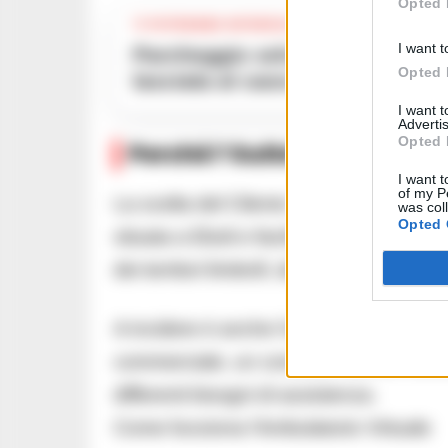
Opted 
TI POTREBBE INTERESSARE
I want t
Parcheggio selvaggio all’Arco Naturale di Palinuro: «Area protetta
Opted 
lasciata al caos»
I want 
Advertis
Opted 
Perché l’Outlet
I want t
of my P
La scelta del Cilento Outlet è legata an
was col
Opted 
situata a Eboli e facilmente raggiungib
dei territori limitrofi, dal Cilento alla Pi
A incidere è anche l’elevato flusso di vi
commerciale, un contesto ritenuto adatto
differenti bisogni di assistenza.
Come funziona l’Ambulatorio Virtuale