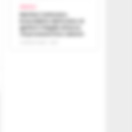
AFRAGOLA
Martina Carbonaro,
braccialetto elettronico ai
genitori: il legale attacca,
«Si processa il loro dolore»
5 AGOSTO 2026 - 12:50