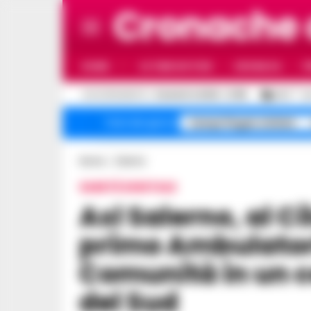
Cronache
HOME
ULTIME NOTIZIE
CRONACA
P
C
AGGIORNAMENTO :
5 AGOSTO 2026 - 21:55
26.3
N
Campi Flegrei sfollati
Temi del giorno
Home
Cilento
SANITÀ DIGITALE
Asl Salerno, al Cilento Outlet nasce
primo Ambulatori
Comunità in un 
del Sud