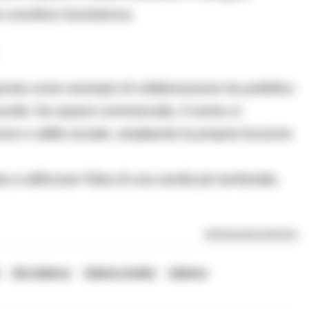
e coordina l’assistenza.
roposta come esempio di collaborazione tra pubblico
munità. Da spazio commerciale, il centro si
ne e utilità sociale, ampliando la propria funzione
a rafforzare l’idea di una sanità più territoriale,
RIPRODUZIONE RISERVATA
ASL Salerno
Cilento Outlet
Salerno