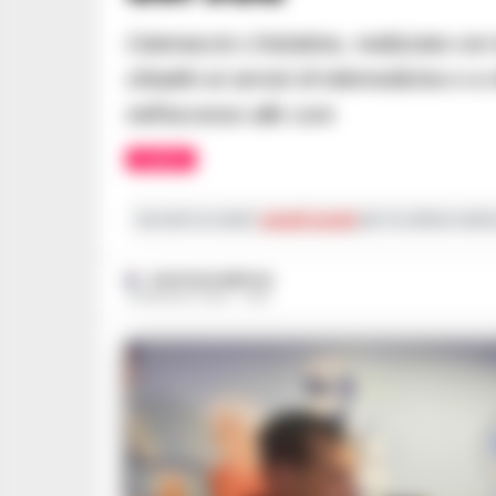
Catenaccio L’iniziativa, realizzata con la struttura di Eboli, punta ad avvicinare i
cittadini ai servizi di telemedicina e 
nell’accesso alle cure
CILENTO
Iscriviti ai nostri
canali social
per le ultime notiz
GUSTAVO GENTILE
19 MAGGIO 2026 - 18:16