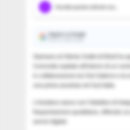
Ascolta questo articolo ora...
Seguici su Google
Ricevi le nostre notizie
Stamane al Cilento Outlet di Eboli ha ape
Comunità ospitato all’interno di un cent
in collaborazione tra l’Asl Salerno e l
una prima assoluta nel Sud Italia.
L’iniziativa nasce con l’obiettivo di inte
frequentazione quotidiana, offrendo un
servizi digitali.