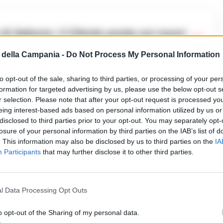
della Campania -
Do Not Process My Personal Information
to opt-out of the sale, sharing to third parties, or processing of your per
formation for targeted advertising by us, please use the below opt-out s
r selection. Please note that after your opt-out request is processed y
inserisce nella rete sociosanitaria digitale
eing interest-based ads based on personal information utilized by us or
disclosed to third parties prior to your opt-out. You may separately opt-
cessi di Telemedicina e Intelligenza Artificiale,
losure of your personal information by third parties on the IAB’s list of
 il coordinamento strategico della direzione
. This information may also be disclosed by us to third parties on the
IA
Participants
that may further disclose it to other third parties.
o Sosto.
erritoriale attraverso un servizio che accompagni il
l Data Processing Opt Outs
pidi e vicini alle esigenze della vita quotidiana.
o opt-out of the Sharing of my personal data.