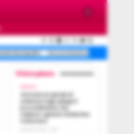
O
cendio Municipalità
De Luca smentisce
Mare sporco Maio
Primo piano
AFRAGOLA
«Fermare la spirale di
violenza»:il gip spiega il
provvedimento che
colpisce i genitori di Martina
Carbonaro
5 AGOSTO 2026 - 18:37