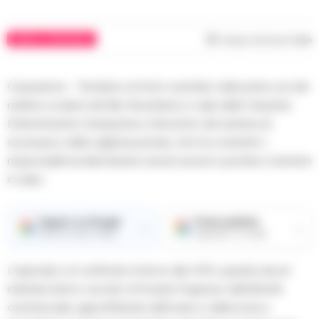
NAPOLI E PROVINCIA
Tempo di lettura
1
min
Casavatore – Tentativo di furto sventato nelle prime ore del
mattino ai danni del Bar Neverland, in viale delle Industrie.
Determinante il tempestivo intervento del sistema di
sicurezza e della vigilanza privata, che ha costretto i
responsabili ad allontanarsi senza riuscire a portare a termine
il colpo.
Seguici su Google
Fonte preferita
→
→
Ricevi le nostre notizie
Aggiungici su Google
L’episodio si è verificato intorno alle 4:50, quando alcuni
individui hanno cercato di forzare l’ingresso dell’attività
commerciale, approfittando dell’orario e della zona a