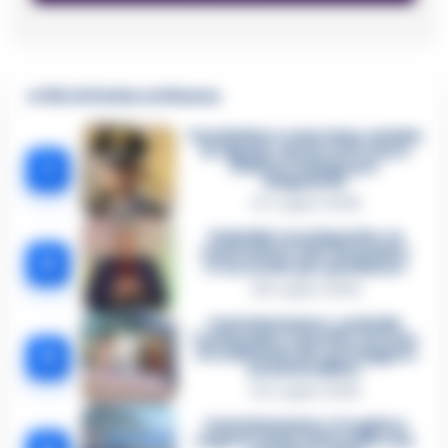
🔥 Più letti della settimana
Carabiniere casertano suicida
in Liguria: anche la Procura
1
militare indaga per
istigazione
27 Luglio 2026
Omicidio Luca Esposito, la
confessione dell’assassino:
2
«L’ho ucciso per punizione»
26 Luglio 2026
Castellammare, omicidio
Tommasino, il pentito accusa:
3
«Fu eliminato per proteggere
un intoccabile»
24 Luglio 2026
Castellammare, il registro
segreto delle determine che