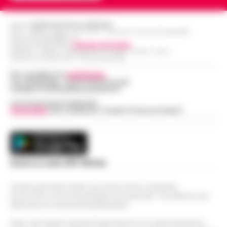
Editore
CRONACHE DELLA CAMPANIA
R.O.C.: 030531 - Reg. N. 1301/ 2016 - Tribunale Torre Annunziata (NA)
Partita IVA IT08642881216
Direttore Responsabile:
Giuseppe Del Gaudio
Redazioni : Scafati / Castellammare di Stabia / Caserta / Sarno
Indirizzo Via Sardoncelli 115 Boscoreale (NA)
Per contattare la
redazione
:
Tel / Whatsapp : 334.12.78.004 email:
web@cronachedellacampania.it
Concessionaria Pubblicità
Vivimedia
| Sky | Addendo | Teads | Presscommtech
Scarica la nostra APP Ufficiale
Questo giornale inoltre non riceve alcun contributo
economico né da enti pubblici né da privati . Si sostiene solo
attraverso le inserzioni pubblicitarie.
Nota: I link esterni indicati negli articoli sono stati verificati al