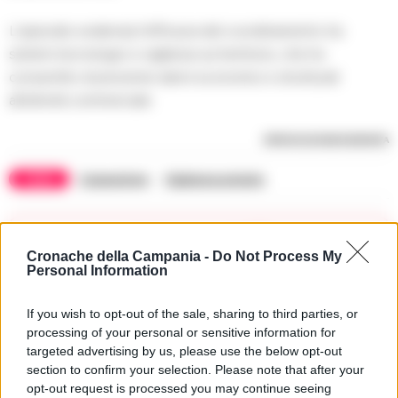
L’episodio evidenzia l’efficacia del coordinamento tra
sistemi tecnologici e vigilanza sul territorio, che ha
consentito di prevenire danni economici e strutturali
all’attività commerciale.
RIPRODUZIONE RISERVATA
TAGS
Casavatore
Vigilanza privata
Apri commenti (1)
Cronache della Campania -
Do Not Process My
Personal Information
Commenti
(1)
If you wish to opt-out of the sale, sharing to third parties, or
processing of your personal or sensitive information for
targeted advertising by us, please use the below opt-out
section to confirm your selection. Please note that after your
Fontana Sergio
ha detto:
opt-out request is processed you may continue seeing