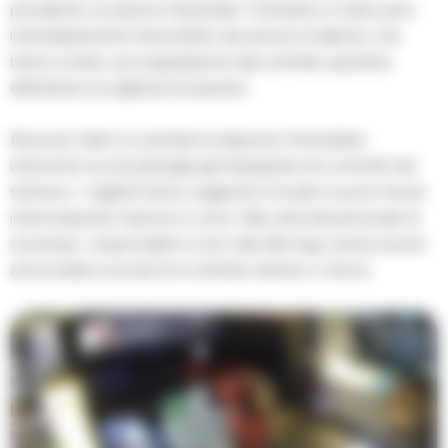
prevalente vocazione industriale. Il tentativo è stato però
immediatamente intercettato dai sensori di allarme, che
hanno inviato una segnalazione alla centrale operativa
dell’istituto di vigilanza Europolice.
Ricevuto l’alert, la centrale ha disposto l’immediato
intervento di una pattuglia già impegnata nel controllo del
territorio. I vigilanti hanno raggiunto il locale in pochi minuti,
interrompendo l’azione in corso. Alla vista del personale di
sicurezza, i responsabili si sono dati alla fuga, senza riuscire
ad accedere ai locali né a sottrarre denaro o merce.