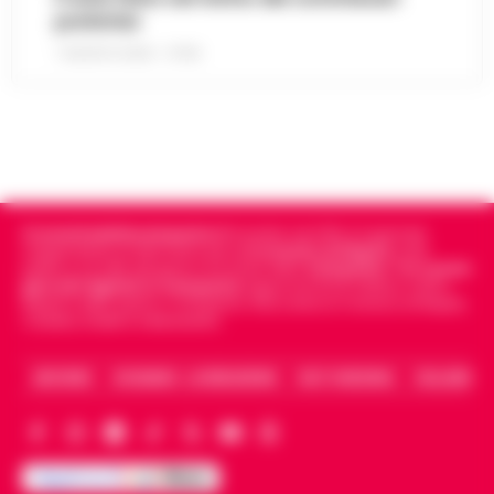
prefettizi
7 AGOSTO 2026 - 07:56
Cronachedellacampania.it
fondato nel 2015, è il giornale
indipendente di riferimento per le
Cronache di Napoli
, sulla
politica, sui fatti del giorno e le storie della
Campania
.
Tra i primi
giornali digitali in Campania
segue anche le notizie il calcio
Napoli e dello sport in Campania. Racconta la Cronaca di Napoli,
Caserta, Avellino e Benevento.
ARCHIVIO
CHI SIAMO – LA REDAZIONE
FACT CHECKING
COLLABORA