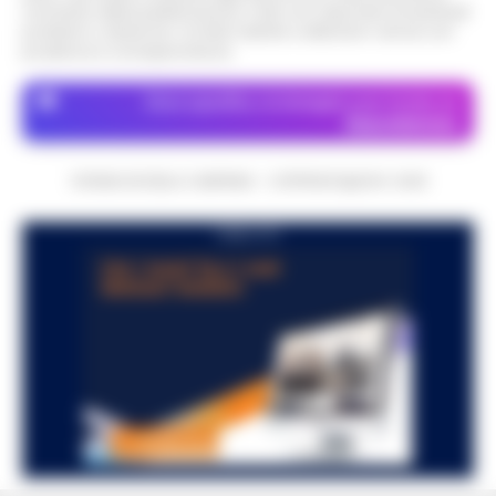
momento della pubblicazione. Il sito non risponde di eventuali
problemi o disservizi: si invita l’utente a utilizzare i servizi con
prudenza e consapevolezza.
Dove specifico, le immagini sono fornite da
Depositphotos
CRONACHE DELLA CAMPANIA - COPYRIGHT@2014-2026
PUBBLICITA