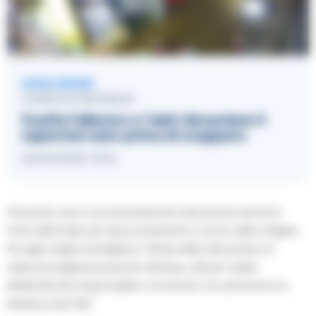
LEGGI ANCHE
CASERTA E PROVINCIA
Scatta l’allarme e i ladri devastano il
supermercato prima di scappare
22/05/2026 15:54
Sul posto sono successivamente intervenute anche le
forze dell’ordine per gli accertamenti e l’avvio delle indagini.
Al vaglio degli investigatori i filmati delle telecamere di
videosorveglianza presenti nell’area, utili per risalire
all’identità dei responsabili e ricostruire con precisione la
dinamica dei fatti.