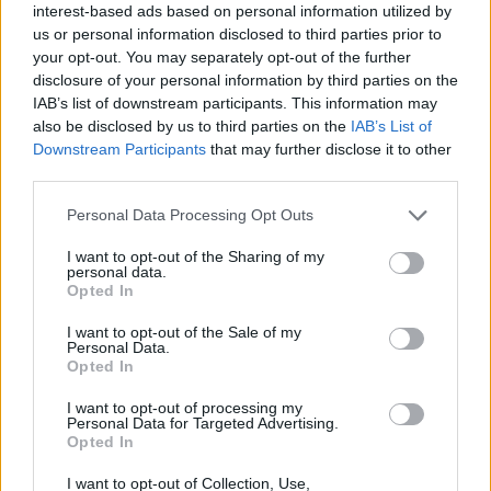
interest-based ads based on personal information utilized by
17 Maggio 2026 - 16:48 alle 16:48
us or personal information disclosed to third parties prior to
your opt-out. You may separately opt-out of the further
Buon intervento del sistema e della
disclosure of your personal information by third parties on the
vigilanzaprivata, pero` ci son ancora
IAB’s list of downstream participants. This information may
troppe falle, la zona e’ industriale e ha
also be disclosed by us to third parties on the
IAB’s List of
Downstream Participants
that may further disclose it to other
pocche luci, i vigilanti hanni fermato i
third parties.
responsabli ma non e’ chiaro come
Personal Data Processing Opt Outs
siano entrati, i filmati servona per capir
meglio
I want to opt-out of the Sharing of my
personal data.
Opted In
I want to opt-out of the Sale of my
Personal Data.
Opted In
Lascia un commento
I want to opt-out of processing my
Personal Data for Targeted Advertising.
Il tuo indirizzo email non sarà pubblicato.
I campi
Opted In
obbligatori sono contrassegnati
*
I want to opt-out of Collection, Use,