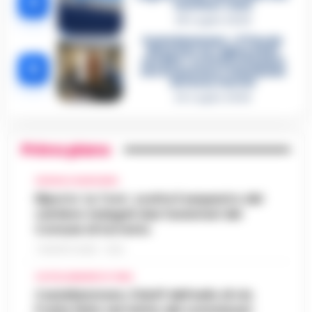
4
«nutriva» i clan
28 Luglio 2026
Castellammare, «Ti faccio
diventare la regina delle
vendite»: le intercettazioni
5
che incastrano i fedelissimi
del boss Carolei
24 Luglio 2026
Primo piano
CRONACA GIUDIZIARIA
Eliporto ‘Le Tore’, scatta il sequestro del
cantiere: indagati due funzionari del
Comune di Sorrento
7 AGOSTO 2026 - 13:32
CASTELLAMMARE DI STABIA
Castellammare, il bluff dell’asilo di via
Fratte finito nel mirino dei commissari