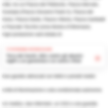
città, tra cui Piazza del Plebiscito, Piazza Mercato,
Scampia (Piazza Giovanni Paolo II), Piazza del
Gesù, Piazza Dante, Piazza Vittoria, Piazza Garibaldi
e Piazzale Tecchio (zona Mostra d’Oltremare).
Ogni postazione sarà dotata di:
TI POTREBBE INTERESSARE
Terra dei fuochi, blitz contro gli abusivi:
sigilli a un gommista e un centro rifiuti
Due gazebo attrezzati con lettini e presidi medici
Unità di illuminazione e aria condizionata autonoma
Un medico, due infermieri, un OSS e una guardia