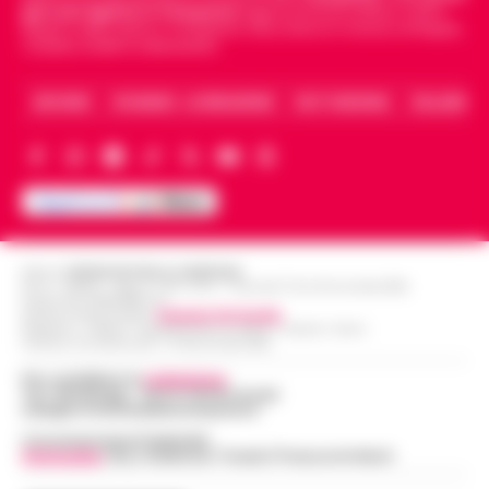
giornali digitali in Campania
segue anche le notizie il calcio
Napoli e dello sport in Campania. Racconta la Cronaca di Napoli,
Caserta, Avellino e Benevento.
ARCHIVIO
CHI SIAMO – LA REDAZIONE
FACT CHECKING
COLLABORA
Editore
CRONACHE DELLA CAMPANIA
R.O.C.: 030531 - Reg. N. 1301/ 2016 - Tribunale Torre Annunziata (NA)
Partita IVA IT08642881216
Direttore Responsabile:
Giuseppe Del Gaudio
Redazioni : Scafati / Castellammare di Stabia / Caserta / Sarno
Indirizzo Via Sardoncelli 115 Boscoreale (NA)
Per contattare la
redazione
:
Tel / Whatsapp : 334.12.78.004 email:
web@cronachedellacampania.it
Concessionaria Pubblicità
Vivimedia
| Sky | Addendo | Teads | Presscommtech