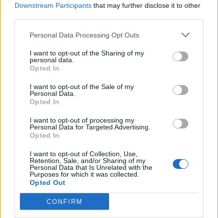
Downstream Participants
that may further disclose it to other
third parties.
Apri commenti (1)
Personal Data Processing Opt Outs
I want to opt-out of the Sharing of my
Commenti
personal data.
(1)
Opted In
I want to opt-out of the Sale of my
Personal Data.
Opted In
Grazia85
ha detto:
24 Maggio 2025 - 12:52 alle 12:52
I want to opt-out of processing my
Personal Data for Targeted Advertising.
Opted In
L’idea di avere piu punti salute è buona
ma spero che tutti rispettiamo le regole
I want to opt-out of Collection, Use,
Retention, Sale, and/or Sharing of my
e non creiamo troppa confusione. La
Personal Data that Is Unrelated with the
Purposes for which it was collected.
sicurezza è importante e devono essere
Opted Out
preparati per ogni situazione. Speriamo
CONFIRM
bene.