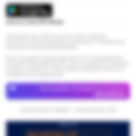
Scarica la nostra APP Ufficiale
Questo giornale inoltre non riceve alcun contributo
economico né da enti pubblici né da privati . Si sostiene solo
attraverso le inserzioni pubblicitarie.
Nota: I link esterni indicati negli articoli sono stati verificati al
momento della pubblicazione. Il sito non risponde di eventuali
problemi o disservizi: si invita l’utente a utilizzare i servizi con
prudenza e consapevolezza.
Dove specifico, le immagini sono fornite da
Depositphotos
CRONACHE DELLA CAMPANIA - COPYRIGHT@2014-2026
PUBBLICITA