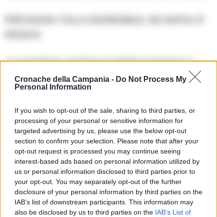
PREVISIONI: FOLLA INCREDIBILE, MA NAPOLI È
PRONTA
«Ci aspettiamo centinaia di migliaia di persone in
strada, come due anni fa», avvertono dall’ASL.
Cronache della Campania -
Do Not Process My
Personal Information
L’obiettivo è evitare situazioni critiche e garantire un
intervento immediato in caso di malori, traumi o
If you wish to opt-out of the sale, sharing to third parties, or
processing of your personal or sensitive information for
problemi legati al sovraffollamento.
targeted advertising by us, please use the below opt-out
section to confirm your selection. Please note that after your
Ora non resta che attendere il verdetto del campo. Se
opt-out request is processed you may continue seeing
interest-based ads based on personal information utilized by
il Napoli conquisterà lo scudetto, la città esploderà di
us or personal information disclosed to third parties prior to
gioia, ma con un sistema sanitario pronto a
your opt-out. You may separately opt-out of the further
disclosure of your personal information by third parties on the
rispondere a ogni emergenza.
IAB’s list of downstream participants. This information may
also be disclosed by us to third parties on the
IAB’s List of