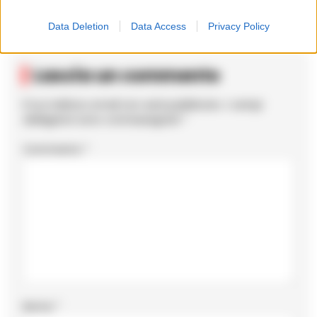
Data Deletion
Data Access
Privacy Policy
Lascia un commento
Il tuo indirizzo email non sarà pubblicato.
I campi
obbligatori sono contrassegnati
*
Commento
*
Nome
*