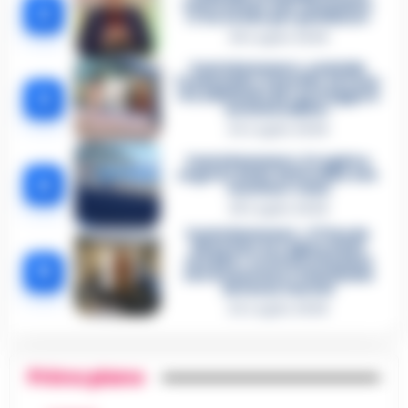
confessione dell’assassino:
2
«L’ho ucciso per punizione»
26 Luglio 2026
Castellammare, omicidio
Tommasino, il pentito accusa:
3
«Fu eliminato per proteggere
un intoccabile»
24 Luglio 2026
Castellammare, il registro
segreto delle determine che
4
«nutriva» i clan
28 Luglio 2026
Castellammare, «Ti faccio
diventare la regina delle
vendite»: le intercettazioni
5
che incastrano i fedelissimi
del boss Carolei
24 Luglio 2026
Primo piano