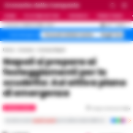
Cronache della Campania
HOME
ULTIME NOTIZIE
CRONACA
PRIMO PIANO
C
33.1
NAPOLI
6 AGOSTO 2026 - 19:47
AGGIORNAMENTO :
Pozzuoli sfollati rischio
Roghi Terra de
Temi del giorno
Home
Cronaca
Cronaca Napoli
Napoli si prepara ai
festeggiamenti per lo
scudetto: Asl attiva piano
di emergenza
CRONACA NAPOLI
Tempo di lettura
1
min
Iscriviti ai nostri
canali social
per le ultime notizie dalla Campania con notizi