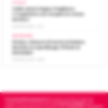
ATTUALITÀ
Caldo senza tregua, Pregliasco:
«L’organismo non recupera lo stress
termico»
6 AGOSTO 2026 - 10:57
AREA VESUVIANA
Striano, minacce di morte al sindaco
durante un sopralluogo: 67enne ai
domiciliari
6 AGOSTO 2026 - 09:43
Cronachedellacampania.it
fondato nel 2015, è il giornale
indipendente di riferimento per le
Cronache di Napoli
, sulla
politica, sui fatti del giorno e le storie della
Campania
.
Tra i primi