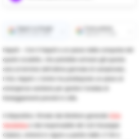
Seguici su Google
Fonte preferita
→
→
Ricevi le nostre notizie
Aggiungici su Google
Napoli – Con il Napoli a un passo dalla conquista del
quarto scudetto, che potrebbe arrivare già questa
sera al termine dell’ultima giornata di campionato,
l’ASL Napoli 1 Centro ha predisposto un piano di
emergenza sanitaria per gestire l’ondata di
festeggiamenti previsti in città.
Il dispositivo, firmato dal direttore generale
Ciro
Verdoliva
e dal responsabile del 118 Giuseppe
Galano, entrerà in vigore a partire dalle 17:00 e