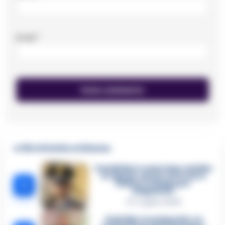
Email
*
🔥 Più letti della settimana
Carabiniere casertano suicida
in Liguria: anche la Procura
1
militare indaga per
istigazione
27 Luglio 2026
Omicidio Luca Esposito, la