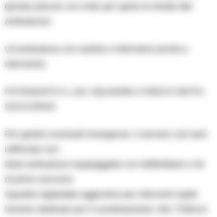
giurata (alcune con moto per aprire la strada alle
ambulanze)
Un’ambulanza con autista e infermiere pronta a
intervenire
POTENZIATO IL 118: SQUADRE A PIEDI E MOTO-
SOCCORSO
Per gestire eventuali emergenze, il servizio 118 sarà
rafforzato con:
Moto-ambulanze equipaggiate con defibrillatori e kit
di primo soccorso
Squadre appiedate aggiuntive per interventi rapidi
Numero dedicato per il coordinamento: 081.7338112