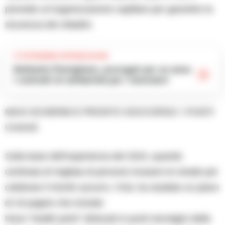
prevede un’organizzazione capillare per garantire la
sicurezza dei cittadini.
TI POTREBBE INTERESSARE
Stellantis Pomigliano, prorogati per un anno
i contratti di solidarietà per i lavoratori
MAXI-SCHERMI E PRONTO SOCCORSO: I PUNTI
CHIAVE
Sulla base dell’esperienza del 2023, quando
centinaia di migliaia di persone invasero le strade per
celebrare il trionfo azzurro, l’ASL ha studiato un piano
di 19 pagine che include:
Nove “health point” dislocati in punti nevralgici della