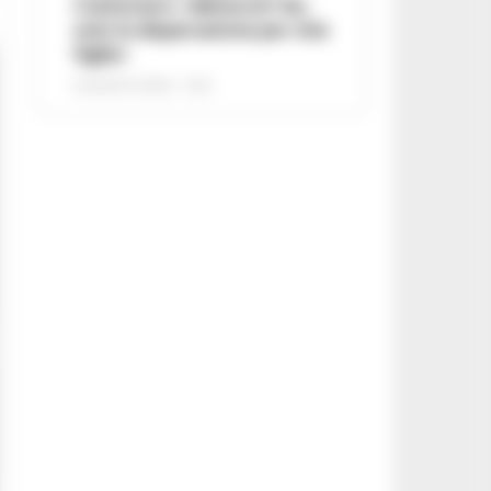
Carbonaro: «Minacce? No,
solo la disperazione per mia
figlia»
8 AGOSTO 2026 - 12:51