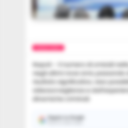
CRONACA NAPOLI
Napoli – Il numero di omicidi nell
negli ultimi nove anni, passando 
risultato significativo, reso possib
videosorveglianza e dall’esperienz
dinamiche criminali.
Seguici su Google
Ricevi le nostre notizie