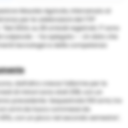
questore Maurizio Agricola, intervenuto al
trarsa per le celebrazioni del 173°
. “Nel 2024, su 28 omicidi registrati, 17 sono
e del colpevole – ha spiegato –. Un dato che
menti tecnologici e della competenza
aumento
cono, dall’altro cresce l’allarme per la
resti di minori sono stati 258, con un
anno precedente. Sequestrate 510 armi, tra
i con armi da fuoco commessi da
 45%, con un picco nel secondo semestre”,