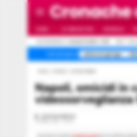
Cronache
HOME
ULTIME NOTIZIE
CRONACA
P
C
AGGIORNAMENTO :
8 AGOSTO 2026 - 14:39
32.4
NAPO
salme nei garage
All
Temi del giorno
Home
Cronaca
Cronaca Napoli
Napoli, omicidi in calo del 60% dal 2015: la
videosorveglianza f
GUSTAVO GENTILE
10 APRILE 2025 - 20:06
Iscriviti ai nostri
canali social
per le ultime notiz