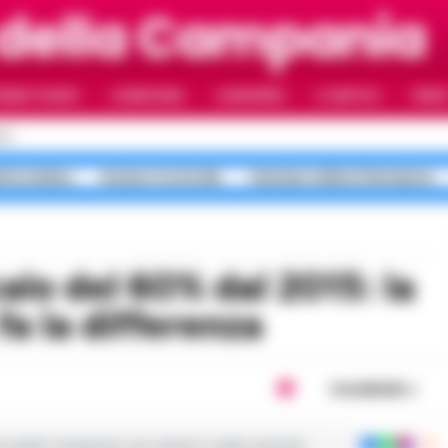
 della Campania
RIMO PIANO
CAMPANIA
CAMORRA
IL NAPOLI
VIDE
LI
erta meteo
Arzano Corte dei
Caivano milioni fantasma
a la differenza
Condividi
ie dalla Campania con notizie e video esclusivi