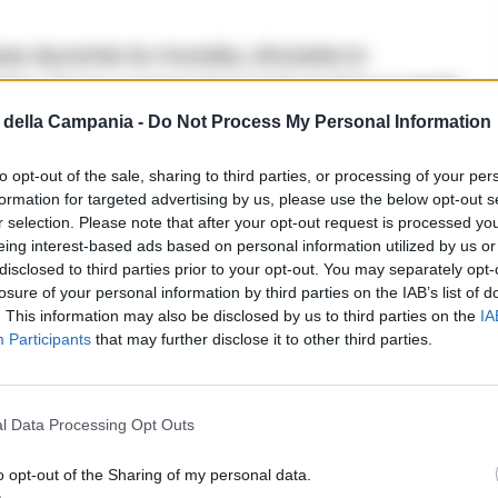
e durante la movida, sfociate in
otivi. “Sono comportamenti al di fuori della
e pericolosi”, ha avvertito il questore,
della Campania -
Do Not Process My Personal Information
reto Caivano
: 54 provvedimenti tra divieti
to opt-out of the sale, sharing to third parties, or processing of your per
formation for targeted advertising by us, please use the below opt-out s
r selection. Please note that after your opt-out request is processed y
rimine organizzato
eing interest-based ads based on personal information utilized by us or
disclosed to third parties prior to your opt-out. You may separately opt-
losure of your personal information by third parties on the IAB’s list of
le
stese
– le dimostrazioni di forza della
. This information may also be disclosed by us to third parties on the
IA
3 a 92 nel 2024. “Sono un’ostentazione di
Participants
that may further disclose it to other third parties.
 legate alla contrapposizione tra gruppi
on un preoccupante coinvolgimento di
l Data Processing Opt Outs
o opt-out of the Sharing of my personal data.