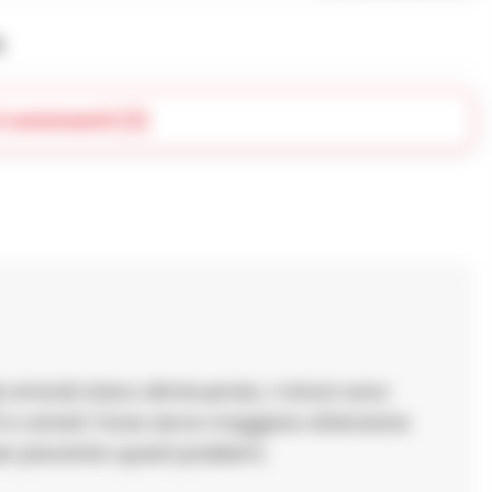
e
i commenti (1)
i omicidi stano diminuendo, i minori sono
ti e arresti. Forse serve maggiore attenzione
er prevenire questi problemi.