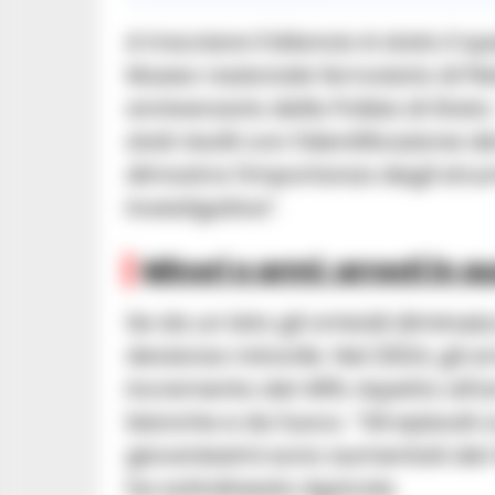
A tracciare il bilancio è stato il 
Museo nazionale ferroviario di Pie
anniversario della Polizia di Stato
stati risolti con l’identificazion
dimostra l’importanza degli stru
investigativa”.
Minori e armi: arresti in 
Se da un lato gli omicidi diminuis
devianza minorile. Nel 2024, gli ar
incremento del 49% rispetto all’
bianche e da fuoco. “Gli episod
giovanissimi sono aumentati del
ha sottolineato Agricola.