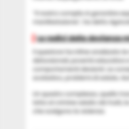
“Il nostro compito è garantire equi
manifestazione”, ha detto Agricol
Le radici della devianza m
Il questore ha infine analizzato l
disfunzionali, povertà educativa
comportamenti devianti. Le con
scolastico, problemi di salute, ris
Un quadro complesso, quello tracc
lotta al crimine adulto dà frutti, 
che scelgono la violenza.