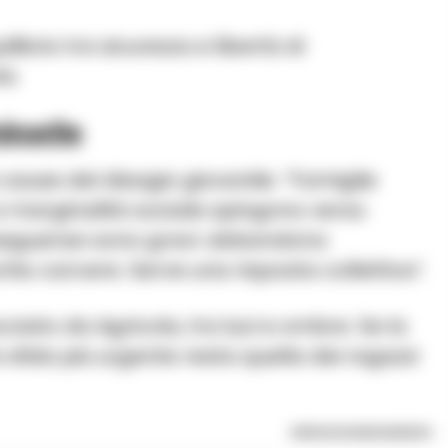
librio tra sicurezza e libertà di
a.
inorile
e cause del disagio giovanile: “Famiglie
 e marginalità sociale spingono verso
seguenze sono gravi: abbandono
chio carcere. Serve una risposta collettiva”.
iato da Agricola, tra luci e ombre. Se la
la sfida più urgente resta quella dei ragazzi
RIPRODUZIONE RISERVATA