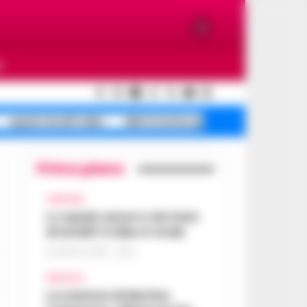
O
squalo Amalfi video
allerta meteo gialla
Primo piano
CAMPANIA
Lo squalo azzurro nel mare
di Amalfi: il video è virale
8 AGOSTO 2026 - 13:35
AFRAGOLA
La mamma di Martina