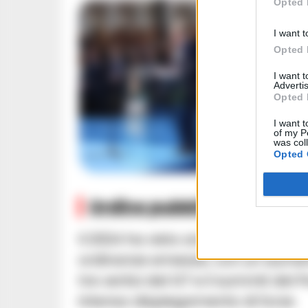
Opted 
I want t
Opted 
I want 
Advertis
Opted 
I want t
of my P
was col
Opted 
Ordine pubblico: +30% di 
Il 2024 ha visto anche un’impenna
ordinanze emesse, con un aumento
tre vertici del G7 e il summit del
intenso dispiegamento di forze.