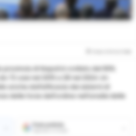
Tempo di lettura
1
min
a provincia di Napoli è crollato del 60%
da 72 casi nel 2015 a 28 nel 2024. Un
ile anche dall’efficacia dei sistemi di
a delle forze dell’ordine nell’analisi delle
Fonte preferita
→
→
Aggiungici su Google