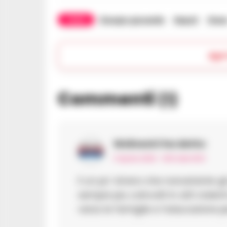
TAGS
Disagio giovanile
Napoli
Stes
Apr
Commenti
(1)
Wsilvestri
ha detto:
11 Aprile 2025 - 18:51 alle 18:51
E un po’ strano che nonostante gl
sempre piu coinvolti in atti violen
verso le famiglie e l’educazione p