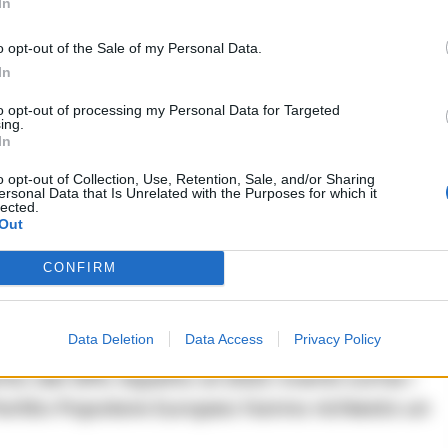
In
LEGGI ANCHE
o opt-out of the Sale of my Personal Data.
CRONACA NAPOLI
In
Napoli, Agricola: «Reati in
calo, contesto di sicurezza
to opt-out of processing my Personal Data for Targeted
ing.
appropriato. Ma la città non è
In
senza problemi»
o opt-out of Collection, Use, Retention, Sale, and/or Sharing
ersonal Data that Is Unrelated with the Purposes for which it
lected.
10/04/2026 14:36
Out
CONFIRM
manifestazioni
Data Deletion
Data Access
Privacy Policy
ta delle proteste di piazza: 4.425
 del 30% rispetto al 2023. Eventi come i
 Partito Popolare Europeo hanno richiesto un