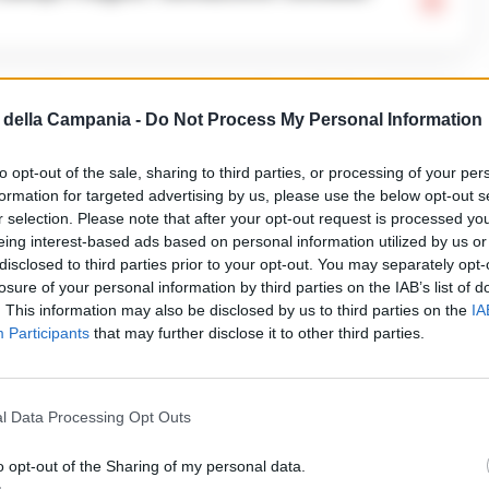
grande apprezzamento per la meritoria attività dei
della Campania -
Do Not Process My Personal Information
con spirito di sacrificio, abnegazione e alte
ini per contrastare efficacemente i fenomeni
to opt-out of the sale, sharing to third parties, or processing of your per
formation for targeted advertising by us, please use the below opt-out s
r selection. Please note that after your opt-out request is processed y
eing interest-based ads based on personal information utilized by us or
disclosed to third parties prior to your opt-out. You may separately opt-
anza dei Carabinieri di ogni ordine e grado che
losure of your personal information by third parties on the IAB’s list of
ttività di servizio e l’Alto Ufficiale ha colto
. This information may also be disclosed by us to third parties on the
IA
Participants
that may further disclose it to other third parties.
oroso ringraziamento a tutti loro che, nel
tare e proteggere la popolazione.
l Data Processing Opt Outs
o opt-out of the Sharing of my personal data.