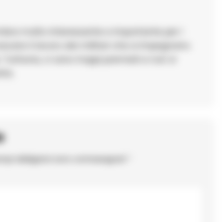
embra molto interessante e importante per i
scere il lavoro dei militari che si impegnano
Tuttavia, ci sono troppi premiati e non si
ita.
o
ampi obbligatori sono contrassegnati
*