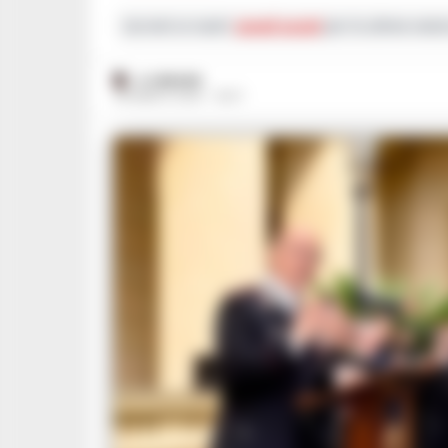
Iscriviti ai nostri
canali social
per le ultime notiz
A. CARLINO
28 MARZO 2025 - 16:07