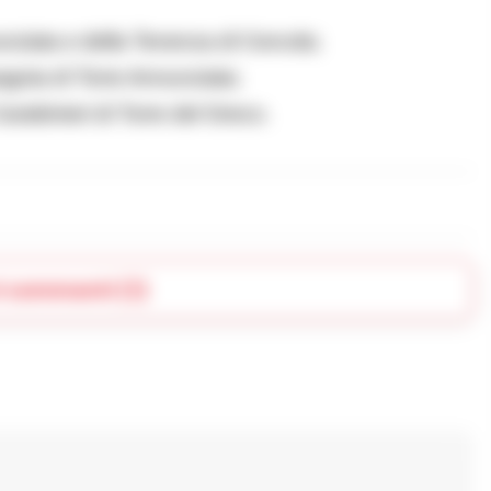
nziata e della Tenenza di Cercola;
nia di Torre Annunziata;
binieri di Torre del Greco.
i commenti (1)