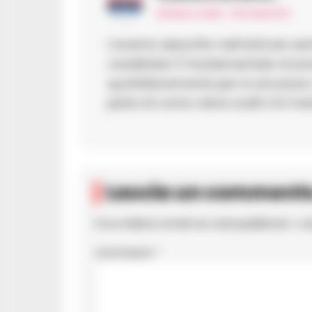
29 Marzo 2025 - 15:51 alle 15:51
L’evento descritto nell’articolo s
carabinieri. È fondamentale ricono
quotidianamente per la sicurezza. 
parla di come viene scelti chi mer
Lascia un comment
Il tuo indirizzo email non sarà pubblicato.
I c
Commento
*