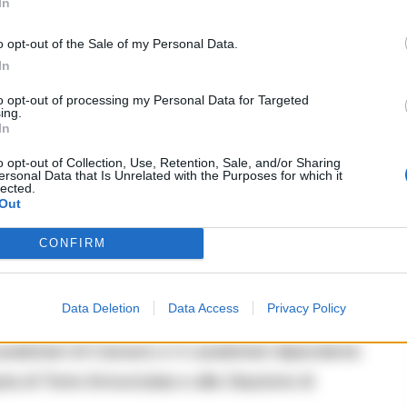
In
o opt-out of the Sale of my Personal Data.
In
è un servizio per il prossimo, da svolgere sempre
to opt-out of processing my Personal Data for Targeted
ing.
, anche per rafforzare la fiducia dei cittadini nello
In
o opt-out of Collection, Use, Retention, Sale, and/or Sharing
ersonal Data that Is Unrelated with the Purposes for which it
lected.
Out
vestigativo del comando provinciale di Napoli;
CONFIRM
i centro e 8 militari dipendenti;
li Stella;
Data Deletion
Data Access
Privacy Policy
 investigativo del gruppo di Castello di Cisterna;
inieri di Caivano e 4 carabinieri dipendenti;
ia di Torre Annunziata e alla Stazione di