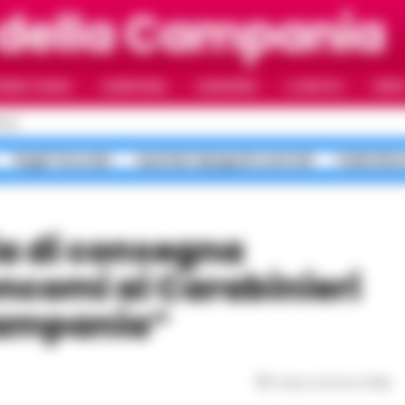
 della Campania
RIMO PIANO
CAMPANIA
CAMORRA
IL NAPOLI
VIDE
OLI
Roghi Terra dei
Quartieri Spagnoli controlli
Faida Rion
encomi ai Carabinieri
Campania”
Tempo di lettura
1
min