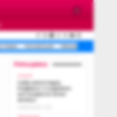
O
e Traiano
Terra dei fuochi
Infezione ospedaliera
Primo piano
ATTUALITÀ
Caldo senza tregua,
Pregliasco: «L’organismo
non recupera lo stress
termico»
6 AGOSTO 2026 - 10:57