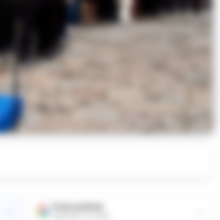
Fonte preferita
→
→
Aggiungici su Google