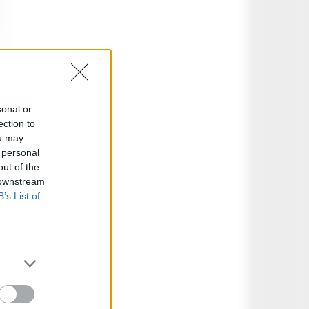
sonal or
ection to
ou may
 personal
out of the
 downstream
B’s List of