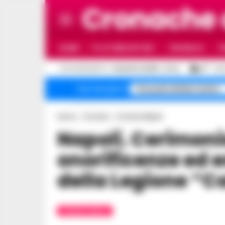
Cronache
HOME
ULTIME NOTIZIE
CRONACA
P
C
AGGIORNAMENTO :
6 AGOSTO 2026 - 21:44
29
NAP
Pozzuoli sfollati rischio
Temi del giorno
Home
Cronaca
Cronaca Napoli
Napoli. Cerimonia di consegna
onorificenze ed 
della Legione “
CRONACA NAPOLI