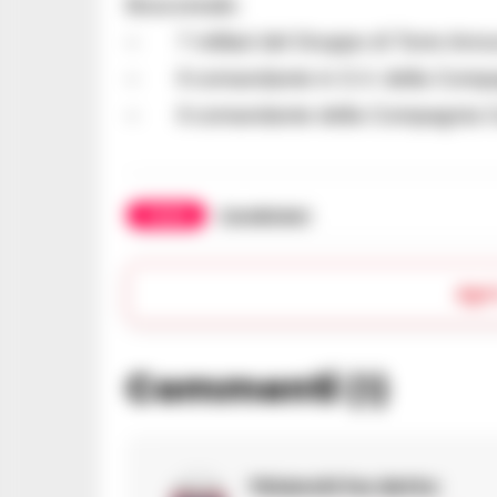
Boscoreale;
– 7 militari del Gruppo di Torre Annu
– Il comandante in S.V. della Compag
– Il comandante della Compagnia Cara
TAGS
Carabinieri
Apr
Commenti
(1)
Ybianchi
ha detto: