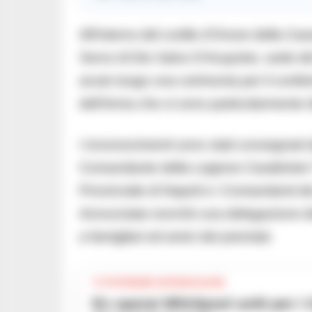
All’interno del cortile d’Onore della Cas
Servo di Dio Salvo D’Acquisto, sede d
avuto luogo una cerimonia per il confer
dell’Arma che si sono particolarmente dis
I riconoscimenti sono stati consegnati
Comandante della Legione Carabinieri 
Provinciale di Napoli e i Comandanti dei
Annunziata nonché una delegazione del
a famigliari ed amici dei premiati.
TI POTREBBE INTERESSARE
Ex operai Whirlpool uniti per i Campi Flegrei: donazione solidale