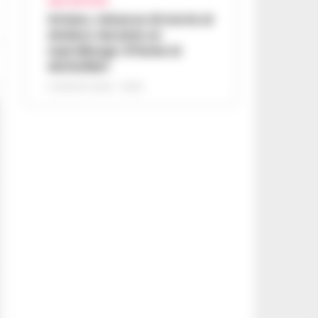
AREA VESUVIANA
Striano, minacce di morte al
sindaco durante un
sopralluogo: 67enne ai
domiciliari
6 AGOSTO 2026 - 09:43