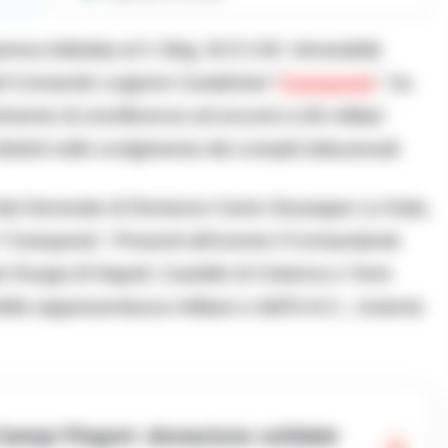
erma intitolata al V. Brig. M.O.V.M. Venerabile
el Comando Legione Carabinieri “
Campania
”, ha
imento di onorificenze ed encomi a 66 militari
tinti nello svolgimento dei compiti istituzionali.
 dal Generale di Divisione Canio Giuseppe La Gala,
“Campania”. Presenti all’evento il Comandante
 Gruppi di Napoli, Castello di Cisterna e Torre
la rappresentanza militare e dell’A.N.C., insieme