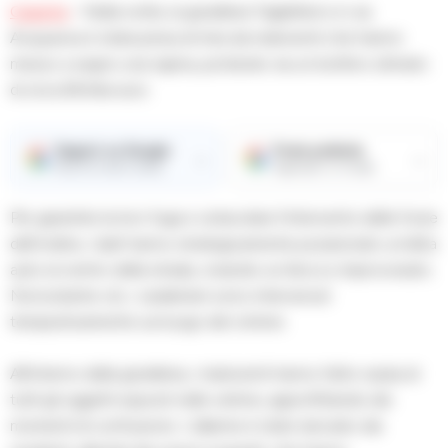
Caserta
– Nella notte, la gioielleria Tagliafierro in via
Acquaviva è stata presa di mira da malviventi che hanno
messo a segno una rapina, portando via un bottino stimato
di circa 60mila euro.
Seguici su Google
Fonte preferita
→
→
Ricevi le nostre notizie
Aggiungici su Google
Per garantire la loro fuga e ostacolare l’intervento delle forze
dell’ordine, i ladri hanno strategicamente posizionato un’altra
auto al centro della strada, creando un blocco improvvisato.
Nonostante ciò, i carabinieri sono intervenuti
tempestivamente sul luogo del crimine.
All’interno della gioielleria, i malviventi hanno fatto razzia di
tutti gli oggetti esposti nelle vetrine, approfittando dei
momenti di confusione. L’allarme è stato lanciato dai