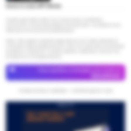
Scarica la nostra APP Ufficiale
Questo giornale inoltre non riceve alcun contributo
economico né da enti pubblici né da privati . Si sostiene solo
attraverso le inserzioni pubblicitarie.
Nota: I link esterni indicati negli articoli sono stati verificati al
momento della pubblicazione. Il sito non risponde di eventuali
problemi o disservizi: si invita l’utente a utilizzare i servizi con
prudenza e consapevolezza.
Dove specifico, le immagini sono fornite da
Depositphotos
CRONACHE DELLA CAMPANIA - COPYRIGHT@2014-2026
PUBBLICITA