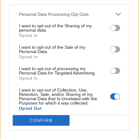
third parties.
26 Luglio 2026
Castellammare, omicidio
Personal Data Processing Opt Outs
Tommasino, il pentito accusa:
3
«Fu eliminato per proteggere
I want to opt-out of the Sharing of my
un intoccabile»
personal data.
24 Luglio 2026
Opted In
Castellammare, il registro
I want to opt-out of the Sale of my
segreto delle determine che
Personal Data.
4
«nutriva» i clan
Opted In
28 Luglio 2026
I want to opt-out of processing my
Castellammare, «Ti faccio
Personal Data for Targeted Advertising.
diventare la regina delle
Opted In
vendite»: le intercettazioni
5
che incastrano i fedelissimi
del boss Carolei
I want to opt-out of Collection, Use,
Retention, Sale, and/or Sharing of my
24 Luglio 2026
Personal Data that Is Unrelated with the
Purposes for which it was collected.
Opted Out
Primo piano
CONFIRM
CAMPANIA