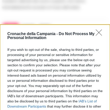
residenti, allertati dai rumori sospetti, che hanno
immediatamente avvisato le forze dell’ordine.
TAGS
Caserta
Rapina
Cronache della Campania -
Do Not Process My
Personal Information
Lascia un commento
If you wish to opt-out of the sale, sharing to third parties, or
processing of your personal or sensitive information for
targeted advertising by us, please use the below opt-out
🔥 Più letti della settimana
section to confirm your selection. Please note that after your
opt-out request is processed you may continue seeing
Carabiniere casertano suicida
interest-based ads based on personal information utilized by
in Liguria: anche la Procura
us or personal information disclosed to third parties prior to
1
militare indaga per
istigazione
your opt-out. You may separately opt-out of the further
disclosure of your personal information by third parties on the
27 Luglio 2026
IAB’s list of downstream participants. This information may
Omicidio Luca Esposito, la
also be disclosed by us to third parties on the
IAB’s List of
confessione dell’assassino:
2
Downstream Participants
that may further disclose it to other
«L’ho ucciso per punizione»