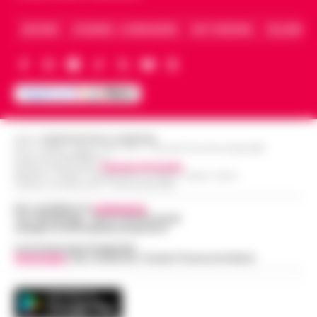
ARCHIVIO
CHI SIAMO – LA REDAZIONE
FACT CHECKING
COLLABORA
Editore
CRONACHE DELLA CAMPANIA
R.O.C.: 030531 - Reg. N. 1301/ 2016 - Tribunale Torre Annunziata (NA)
Partita IVA IT08642881216
Direttore Responsabile:
Giuseppe Del Gaudio
Redazioni : Scafati / Castellammare di Stabia / Caserta / Sarno
Indirizzo Via Sardoncelli 115 Boscoreale (NA)
Per contattare la
redazione
:
Tel / Whatsapp : 334.12.78.004 email:
web@cronachedellacampania.it
Concessionaria Pubblicità
Vivimedia
| Sky | Addendo | Teads | Presscommtech