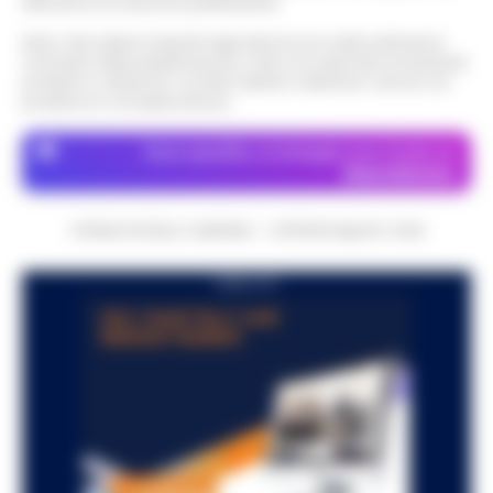
attraverso le inserzioni pubblicitarie.
Nota: I link esterni indicati negli articoli sono stati verificati al
momento della pubblicazione. Il sito non risponde di eventuali
problemi o disservizi: si invita l’utente a utilizzare i servizi con
prudenza e consapevolezza.
Dove specifico, le immagini sono fornite da
Depositphotos
CRONACHE DELLA CAMPANIA - COPYRIGHT@2014-2026
PUBBLICITA