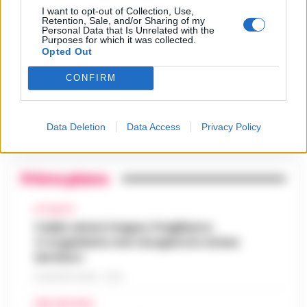
I want to opt-out of Collection, Use,
Castellammare, il registro
Retention, Sale, and/or Sharing of my
segreto delle determine che
4
Personal Data that Is Unrelated with the
«nutriva» i clan
Purposes for which it was collected.
28 Luglio 2026
Opted Out
Castellammare, «Ti faccio
CONFIRM
diventare la regina delle
vendite»: le intercettazioni
5
che incastrano i fedelissimi
del boss Carolei
24 Luglio 2026
Data Deletion
Data Access
Privacy Policy
Primo piano
ATTUALITÀ
Caldo senza tregua, Pregliasco:
«L’organismo non recupera lo stress
termico»
6 AGOSTO 2026 - 10:57
AREA VESUVIANA