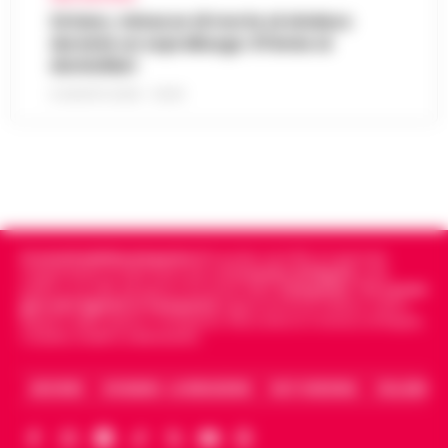
Striano, minacce di morte al sindaco
durante un sopralluogo: 67enne ai
domiciliari
6 AGOSTO 2026 - 09:43
Cronachedellacampania.it
fondato nel 2015, è il giornale
indipendente di riferimento per le
Cronache di Napoli
, sulla
politica, sui fatti del giorno e le storie della
Campania
.
Tra i primi
giornali digitali in Campania
segue anche le notizie il calcio
Napoli e dello sport in Campania. Racconta la Cronaca di Napoli,
Caserta, Avellino e Benevento.
ARCHIVIO
CHI SIAMO – LA REDAZIONE
FACT CHECKING
COLLABORA