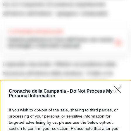
tra cui il sequestro di sostanza stupefacente
all’interno dell’istituto”
, spiegano i sindacalisti.
TI POTREBBE INTERESSARE
Caserta potenzia la Cura dell’Ictus con nuove
tecnologie e interventi avanzati
L’episodio riaccende i riflettori sul problema della
sicurezza all’interno della struttura.
“Il fatto si fa
sempre più grave, poiché il giovane potrebbe
Cronache della Campania -
Do Not Process My
rappresentare un canale per l’introduzione di telefoni
Personal Information
o droga all’interno dell’IPM. Per questo motivo, ne
chiediamo l’allontanamento nel più breve tempo
If you wish to opt-out of the sale, sharing to third parties, or
processing of your personal or sensitive information for
possibile”
, concludono i rappresentanti del
Sappe
.
targeted advertising by us, please use the below opt-out
section to confirm your selection. Please note that after your