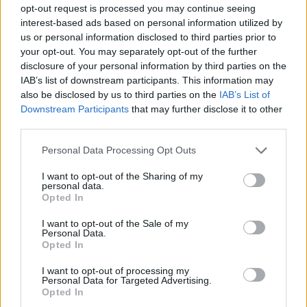
opt-out request is processed you may continue seeing
interest-based ads based on personal information utilized by
Lascia un commento
us or personal information disclosed to third parties prior to
your opt-out. You may separately opt-out of the further
disclosure of your personal information by third parties on the
IAB’s list of downstream participants. This information may
also be disclosed by us to third parties on the
IAB’s List of
🔥 Più letti della settimana
Downstream Participants
that may further disclose it to other
third parties.
Carabiniere casertano suicida
in Liguria: anche la Procura
1
militare indaga per
Personal Data Processing Opt Outs
istigazione
27 Luglio 2026
I want to opt-out of the Sharing of my
personal data.
Omicidio Luca Esposito, la
Opted In
confessione dell’assassino:
2
«L’ho ucciso per punizione»
I want to opt-out of the Sale of my
26 Luglio 2026
Personal Data.
Opted In
Castellammare, omicidio
Tommasino, il pentito accusa:
I want to opt-out of processing my
3
«Fu eliminato per proteggere
Personal Data for Targeted Advertising.
un intoccabile»
Opted In
24 Luglio 2026