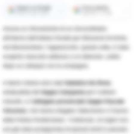
Seguici su Google
Fonte preferita
→
→
Ricevi le nostre notizie
Aggiungici su Google
Ancora un ritrovamento di un microcellulare
all’interno dell’Istituto Penale per Minorenni di Airola,
nel Beneventano: l’apparecchio, questa volta, è stato
scoperto nascosto addosso a un detenuto, subito
dopo un colloquio con la compagna.
A darne notizia sono stati
Sabatino De Rosa
,
sindacalista del
Sappe Campania
per il settore
minorile, e il
delegato provinciale Sappe Pascale
Vincenzo
, che hanno elogiato l’attenzione e il lavoro
della Polizia Penitenziaria.
“Il detenuto, di origini rom,
era già stato protagonista di episodi simili in passato,