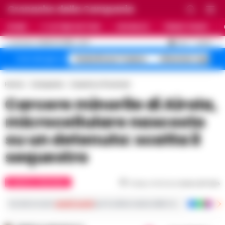
Cronache della Campania
HOME
ULTIME NOTIZIE
CRONACA
PRIMO PIANO
C
32.4
NAPOLI
6 AGOSTO 2026 - 14:17
AGGIORNAMENTO :
Faida Rione Traiano
Infezione ospedal
Temi del giorno
Home
Campania
Caserta e Provincia
Carcere minorile di Airola,
microcellulare nascosto
su un detenuto: scatta il
sequestro
CASERTA E PROVINCIA
Tempo di lettura
meno di 1
min
Iscriviti ai nostri
canali social
per le ultime notizie dalla Campania con notizi