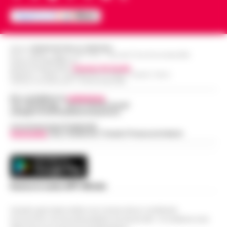
Editore
CRONACHE DELLA CAMPANIA
R.O.C.: 030531 - Reg. N. 1301/ 2016 - Tribunale Torre Annunziata (NA)
Partita IVA IT08642881216
Direttore Responsabile:
Giuseppe Del Gaudio
Redazioni : Scafati / Castellammare di Stabia / Caserta / Sarno
Indirizzo Via Sardoncelli 115 Boscoreale (NA)
Per contattare la
redazione
:
Tel / Whatsapp : 334.12.78.004 email:
web@cronachedellacampania.it
Concessionaria Pubblicità
Vivimedia
| Sky | Addendo | Teads | Presscommtech
Scarica la nostra APP Ufficiale
Questo giornale inoltre non riceve alcun contributo
economico né da enti pubblici né da privati . Si sostiene solo