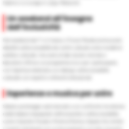
Salerno e si svolge in Largo Plebiscito.
Un weekend all’insegna
dell’inclusività
Nel weekend del 1° e 2 marzo, il Forum Plurale promuoverà
dibattiti sull’accessibilità dei centri culturali come modelli di
welfare culturale. Una serie di talk, tavole rotonde e
laboratori offrono un programma ricco per i partecipanti,
con l’apertura dedicata a un dialogo sull’accessibilità
culturale con esperti e referenti istituzionali.
Esperienze e musica per unire
Sabato pomeriggio sarà riservato a un confronto tra diverse
realtà italiane impegnate nell’inclusività e nell’accessibilità,
come Industrie Fluviali e Monk di Roma e Spazio Kor di Asti.
L’evento terminerà con un live podcast e un mini concerto