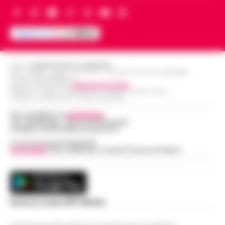
Editore
CRONACHE DELLA CAMPANIA
R.O.C.: 030531 - Reg. N. 1301/ 2016 - Tribunale Torre Annunziata (NA)
Partita IVA IT08642881216
Direttore Responsabile:
Giuseppe Del Gaudio
Redazioni : Scafati / Castellammare di Stabia / Caserta / Sarno
Indirizzo Via Sardoncelli 115 Boscoreale (NA)
Per contattare la
redazione
:
Tel / Whatsapp : 334.12.78.004 email:
web@cronachedellacampania.it
Concessionaria Pubblicità
Vivimedia
| Sky | Addendo | Teads | Presscommtech
Scarica la nostra APP Ufficiale