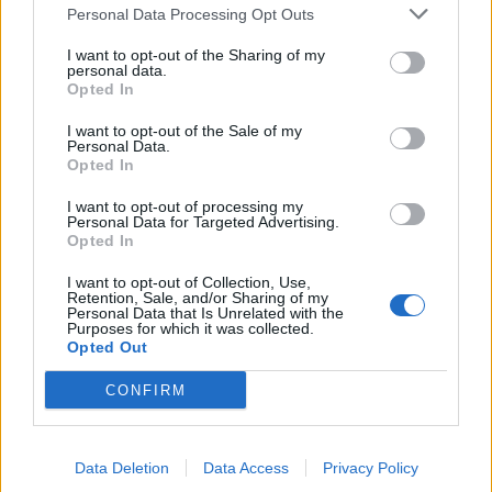
Personal Data Processing Opt Outs
TAGS
Festival
I want to opt-out of the Sharing of my
personal data.
Opted In
Lascia un commento
I want to opt-out of the Sale of my
Personal Data.
Opted In
🔥 Più letti della settimana
I want to opt-out of processing my
Personal Data for Targeted Advertising.
Carabiniere casertano suicida
Opted In
in Liguria: anche la Procura
1
militare indaga per
I want to opt-out of Collection, Use,
istigazione
Retention, Sale, and/or Sharing of my
27 Luglio 2026
Personal Data that Is Unrelated with the
Purposes for which it was collected.
Opted Out
Omicidio Luca Esposito, la
confessione dell’assassino:
2
«L’ho ucciso per punizione»
CONFIRM
26 Luglio 2026
Castellammare, omicidio
Tommasino, il pentito accusa:
Data Deletion
Data Access
Privacy Policy
3
«Fu eliminato per proteggere