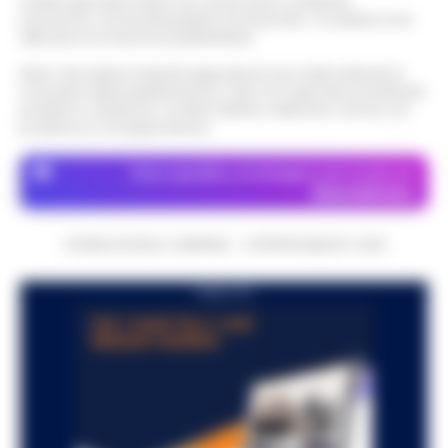
Questo giornale inoltre non riceve alcun contributo
economico né da enti pubblici né da privati . Si sostiene solo
attraverso le inserzioni pubblicitarie.
Nota: I link esterni indicati negli articoli sono stati verificati al
momento della pubblicazione. Il sito non risponde di eventuali
problemi o disservizi: si invita l’utente a utilizzare i servizi con
prudenza e consapevolezza.
Dove specifico, le immagini sono fornite da
Depositphotos
CRONACHE DELLA CAMPANIA - COPYRIGHT@2014-2026
PUBBLICITA