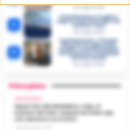
un intoccabile»
24 Luglio 2026
Castellammare, il registro
segreto delle determine che
4
«nutriva» i clan
28 Luglio 2026
Castellammare, «Ti faccio
diventare la regina delle
vendite»: le intercettazioni
5
che incastrano i fedelissimi
del boss Carolei
24 Luglio 2026
Primo piano
CRONACA NAPOLI
Napoli, bitz alla Maddalena, colpo al
business del falso: sequestrati 3mila capi,
otto denunce e un arresto
7 AGOSTO 2026 - 22:19