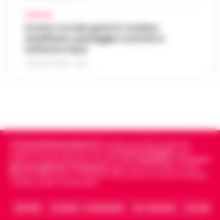
CAMPANIA
Scontro tra due gozzi in Costiera
Amalfitana, passeggeri costretti a
tuffarsi in mare
7 AGOSTO 2026 - 19:24
Cronachedellacampania.it
fondato nel 2015, è il giornale
indipendente di riferimento per le
Cronache di Napoli
, sulla
politica, sui fatti del giorno e le storie della
Campania
.
Tra i primi
giornali digitali in Campania
segue anche le notizie il calcio
Napoli e dello sport in Campania. Racconta la Cronaca di Napoli,
Caserta, Avellino e Benevento.
ARCHIVIO
CHI SIAMO – LA REDAZIONE
FACT CHECKING
COLLABORA