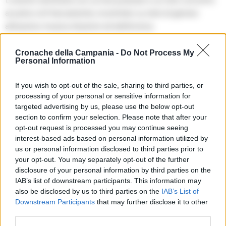
acustico di Francamente, incentrato su temi di genere
attraverso musica d’autore ed elettronica.
Discussione e suoni al centro
Cronache della Campania -
Do Not Process My
Personal Information
della scena
If you wish to opt-out of the sale, sharing to third parties, or
La domenica sarà dedicata a narrazione e identità, con
processing of your personal or sensitive information for
Claudia Fauzia che terrà un laboratorio sulla meridionalità e
targeted advertising by us, please use the below opt-out
identità politica, seguito da una selezione musicale curata da
section to confirm your selection. Please note that after your
opt-out request is processed you may continue seeing
Nadia Selecta per WMN Record’s. Plurale si propone di
interest-based ads based on personal information utilized by
rendere la cultura uno strumento di welfare e cura collettiva,
us or personal information disclosed to third parties prior to
collaborando con partner come il Comune di Salerno e la
your opt-out. You may separately opt-out of the further
Fondazione della Comunità Salernitana per affrontare la
disclosure of your personal information by third parties on the
IAB’s list of downstream participants. This information may
sfida dell’accessibilità nei centri culturali e creare spazi
also be disclosed by us to third parties on the
IAB’s List of
rappresentativi per tutte le comunità.
Downstream Participants
that may further disclose it to other
third parties.