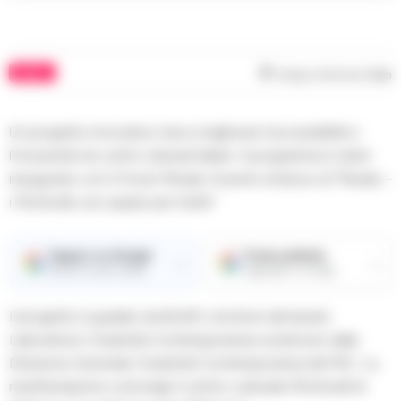
MUSIC
Tempo di lettura
1
min
Un progetto innovativo mira a migliorare l’accessibilità e
l’inclusività nei centri culturali italiani. Il programma è stato
inaugurato con il Forum Plurale, l’evento di lancio di “Plurale –
i Morticelli, uno spazio per tuttə!”.
Seguici su Google
Fonte preferita
→
→
Ricevi le nostre notizie
Aggiungici su Google
Il progetto è guidato da BLAM, vincitore del bando
Laboratorio Creatività Contemporanea sostenuto dalla
Direzione Generale Creatività Contemporanea del MiC. La
manifestazione coinvolge il centro culturale iMorticelli di