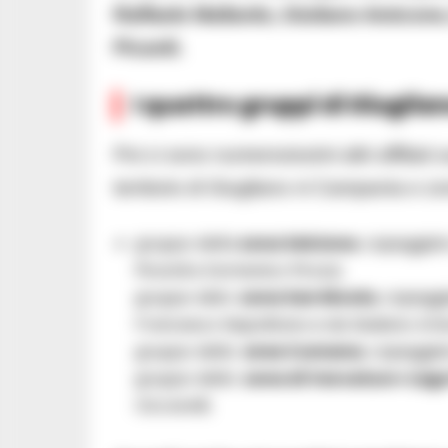
Raffaele Mallardo, Giuliano Amicone,
Picardi.
I quattro gruppi di Giuglia
Poi ci sono numerosissimi altri affiliati 
territorio di Giugliano ni Campania e zon
gruppo della
zona Selcione
, capeggiato
Picardi e Domenico Pirozzi,
gruppo dela
zona San Nicola
, capeggi
Francesco Napolitano e da Giuliano Am
gruppo della
area Cumana
, capeggia
gruppo della
zona di Varcaturo-Lago
Ciccarelli;