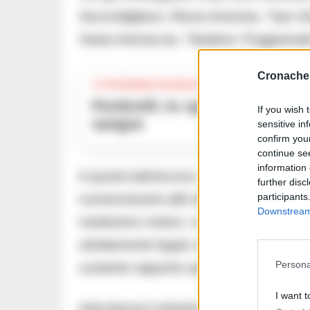
Secondigliano, Rione Amicizia, “San Gi
Vasto-Arenaccia, “Stadera- Poggioreal
Cronache 
TI POTREBBE INTERESSARE
Ponticelli, la «guerra dei ragazzini»: lo sfottò in chat finisce nel
If you wish 
sangue
sensitive in
confirm you
continue se
information 
A questi aderiscono, con precise ripartiz
further disc
participants
numerosissimi altri affiliati suddivisi i
Downstream 
medesimo vertice -costituito da Edoardo
strettamente legati, tra i quali Ciro Di Ca
Persona
costante rapporto operativo e decisiona
I want t
Articolazioni individuate nei gruppi di s