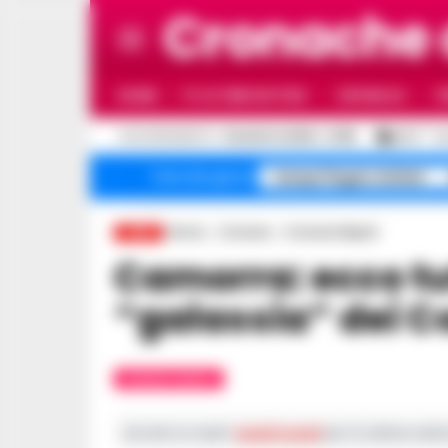
Cronache
HOME
ULTIME NOTIZIE
CRONACA
P
C
AGGIORNAMENTO :
5 AGOSTO 2026 - 21:55
26.3
N
Campi Flegrei sfollati
Temi del giorno
Home
Cronaca
Cronaca Napoli
LIVE
Camorra: ecco tutti i 30 clan della
“galassia” dei C
CRONACA NAPOLI
Iscriviti ai nostri
canali social
per le ultime notiz