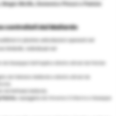
 Biagio Micillo, Domenico Pirozzi e Patrizio
no controllati dai Mallardo
suddivisi in plurime articolazioni operanti nel
e limitrofe, individuati nel
 da Giuseppe Dell’Aquila e diretto altresì da Patrizio
ato da Feliciano Mallardo e diretto altresì da
icone,
to da Raffaele Mallardo,
 Patria
, capeggiata da Vincenzo D’Alterno e Giuseppe