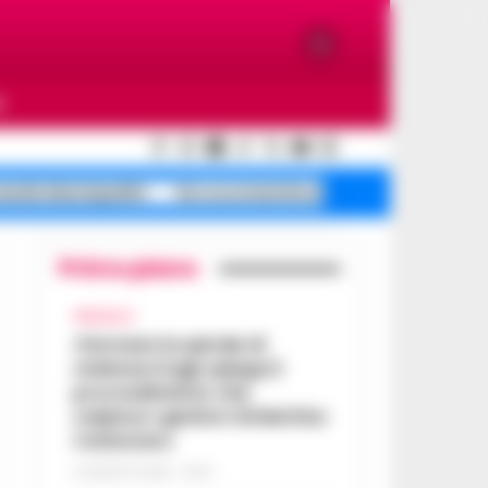
O
cendio Municipalità
De Luca smentisce
Mare sporco Maio
Primo piano
AFRAGOLA
«Fermare la spirale di
violenza»:il gip spiega il
provvedimento che
colpisce i genitori di Martina
Carbonaro
5 AGOSTO 2026 - 18:37