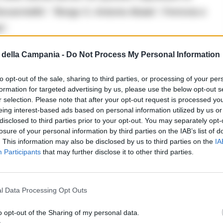
ovanniello”, “Borgo S. Antonio Abate”, Ferrovia e
e”.
della Campania -
Do Not Process My Personal Information
to opt-out of the sale, sharing to third parties, or processing of your per
formation for targeted advertising by us, please use the below opt-out s
r selection. Please note that after your opt-out request is processed y
eing interest-based ads based on personal information utilized by us or
disclosed to third parties prior to your opt-out. You may separately opt-
ioni di ruoli e responsabilità interne,
losure of your personal information by third parties on the IAB’s list of
. This information may also be disclosed by us to third parties on the
IA
n plurime articolazioni, comunque facenti capo al
Participants
that may further disclose it to other third parties.
 Contini e Patrizio Bosti e dai soggetti a essi
rluccio, Ettore Bosti cl. 79 e Rita Aieta- e tra loro in
l Data Processing Opt Outs
le;.
o opt-out of the Sharing of my personal data.
eguito indicati, ciascuno diretto da uno o più