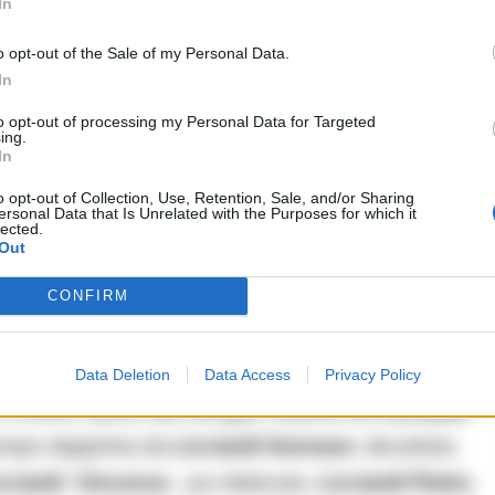
In
o opt-out of the Sale of my Personal Data.
In
to da RULLO Nicola e da MUSCERINO Antonio;
to opt-out of processing my Personal Data for Targeted
diretto da AMMENDOLA Gaetano e TOLOMELLI
ing.
In
 da BOTTA Salvatore cl 50;
o opt-out of Collection, Use, Retention, Sale, and/or Sharing
o da AIETA Antonio e da DE FEO Alfredo;
ersonal Data that Is Unrelated with the Purposes for which it
lected.
, diretto da DI MAURO Paolo, fino alla sua morte, dalla
Out
della”.
CONFIRM
fluenza, indirizzo e controllo propria del dominante
za di Secondigliano o come “il Sistema”, facente
Data Deletion
Data Access
Privacy Policy
 Contini, altresì alle famiglie mafiose dei
Licciardi
 tempo dapprima da
Licciardi Gennaro
, deceduto,
cciardi Vincenzo
, pur detenuto,
Licciardi Pietro
,