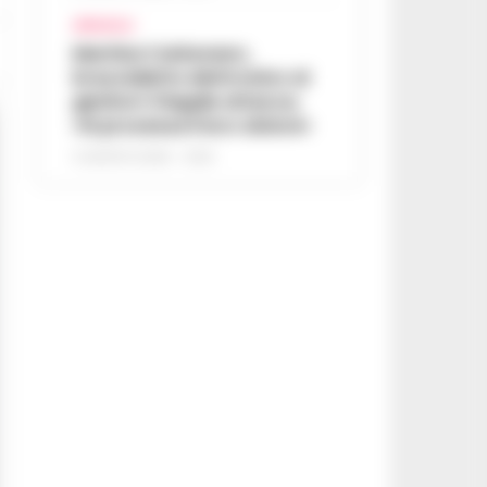
AFRAGOLA
Martina Carbonaro,
braccialetto elettronico ai
genitori: il legale attacca,
«Si processa il loro dolore»
5 AGOSTO 2026 - 12:50