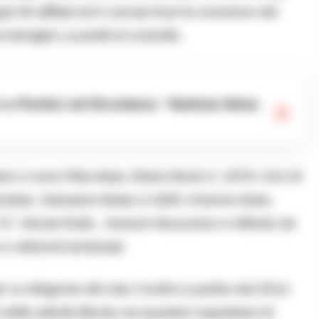
i 36 affiliati ed è venuta fuori la scissione del
 famiglia Lucarelli al controllo.
ori ci sono Rita Aieta, Ettore Bosti cl. 1979, Ciro Di
ola, Salvatore Botta cl.1950, Antonio Aieta,
 57, Nicola Rullo, Antonio Muscerino e Alfredo de
referenti territoriali.
-dirigente del clan Contini a partire dal 2014.
 delle attività illecite nei quartieri napoletani di