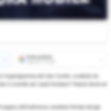
Fonte preferita
→
→
Aggiungici su Google
ire l’organigramma del clan Contini, costituito da
to il controllo dei “padri fondatori” Patrizio Bosti ed
0 pagine dell’ordinanza cautelare firmata dal gip