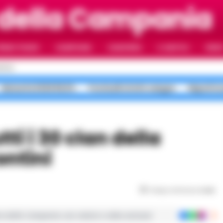
 della Campania
RIMO PIANO
CAMPANIA
CAMORRA
IL NAPOLI
VIDE
APOLI
Maturità 2026 99,8%
Ponticelli sfottò sangue
Napoli in
ontini
Tempo di lettura
4
min
ie dalla Campania con notizie e video esclusivi