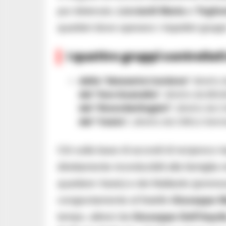
pur detenuto,
Licciardi Maria
e
Teghe
quartieri dove operano i rispettivi grupp
I quattro gruppi controllati
della “Masseria Cardone”
diretto 
del “Don Guanella”
, diretto da BRU
del “Rione Berlingieri”
, diretto da C
del “Vasto”,
diretto da CIRELLI Gen
Ciò sulla base di accordi di reciproco r
direttamente riconducibili alla famigli
quartiere Vasto) e dei Mallardo (promo
congiuntamente al fratello
Giuseppe M
tempo, altresì da
Giuseppe Dell’Aquil