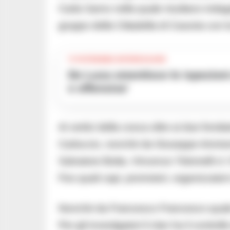
Carla Sarno nella quale risultano indagat
gruppo della Cittadella di Casoria con la
TI POTREBBE INTERESSARE
De Luca smentisce le ispezioni a Portici ed Ercolano: ‘Notizia falsa
e offensiva’
Ai vertici della cosca oltre ai due fondat
Carluccio, nonché da Giuseppe Ammend
Salvatore Botta, Vincenzo Tolomelli cl.
Feo quali capi, promotori, organizzatori e 
Nonché da Francesco Francesco quale co
Per gli investigatori il clan ha il controllo