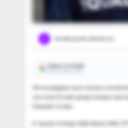
Ascolta questo articolo ora...
Seguici su Google
Ricevi le nostre notizie
Gli investigatori sono riusciti a ricostru
una serie di sotto-gruppi sempre tutti sot
Eduardo Contini.
E’ quanto emerge dalla lettura delle 37