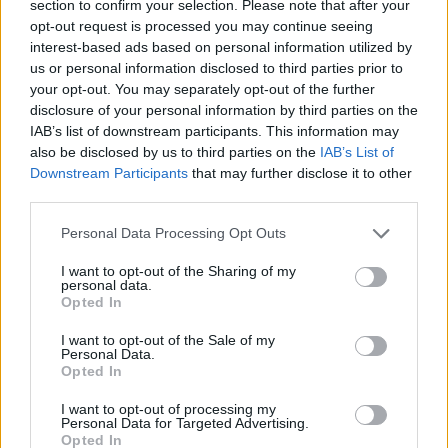
section to confirm your selection. Please note that after your
TAGS
Manfredi
Maradona
Succedeoggi
opt-out request is processed you may continue seeing
interest-based ads based on personal information utilized by
us or personal information disclosed to third parties prior to
Lascia un commento
your opt-out. You may separately opt-out of the further
disclosure of your personal information by third parties on the
IAB’s list of downstream participants. This information may
also be disclosed by us to third parties on the
IAB’s List of
🔥 Più letti della settimana
Downstream Participants
that may further disclose it to other
third parties.
Carabiniere casertano suicida
in Liguria: anche la Procura
Personal Data Processing Opt Outs
1
militare indaga per
istigazione
I want to opt-out of the Sharing of my
27 Luglio 2026
personal data.
Opted In
Omicidio Luca Esposito, la
confessione dell’assassino:
2
I want to opt-out of the Sale of my
«L’ho ucciso per punizione»
Personal Data.
26 Luglio 2026
Opted In
Castellammare, omicidio
I want to opt-out of processing my
Tommasino, il pentito accusa:
Personal Data for Targeted Advertising.
3
«Fu eliminato per proteggere
Opted In
un intoccabile»