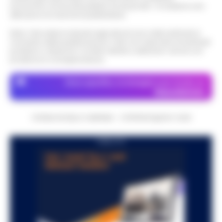
economico né da enti pubblici né da privati . Si sostiene solo
attraverso le inserzioni pubblicitarie.
Nota: I link esterni indicati negli articoli sono stati verificati al
momento della pubblicazione. Il sito non risponde di eventuali
problemi o disservizi: si invita l’utente a utilizzare i servizi con
prudenza e consapevolezza.
Dove specifico, le immagini sono fornite da
Depositphotos
CRONACHE DELLA CAMPANIA - COPYRIGHT@2014-2026
PUBBLICITA