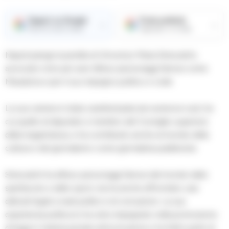
Seguici su Google
Fonte preferita
→
→
Ricevi le nostre notizie
Aggiungici su Google
Napoli piange la perdita di Vincenzo Maria Siniscalchi,
avvocato noto per aver difeso personaggi famosi come
Maradona e per il suo impegno politico e civile.
La sua carriera è stata caratterizzata da numerosi ruoli, tra
cui quello di deputato e membro del Consiglio superiore
della magistratura, e ha contribuito anche al mondo della
cultura e del giornalismo come giornalista pubblicista.
Siniscalchi ha difeso personaggi famosi del mondo dello
spettacolo e dello sport, ma ha anche affrontato casi
delicati legati a reati politici e di corruzione. La sua
esperienza politica lo ha visto impegnato nella promozione
di leggi in materia penale anticorruzione e ha fatto parte di