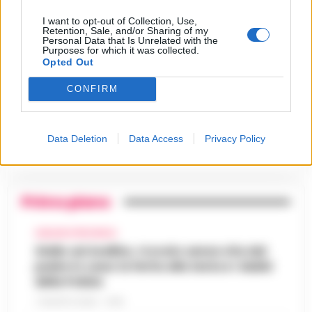
24 Luglio 2026
I want to opt-out of Collection, Use,
Retention, Sale, and/or Sharing of my
Castellammare, il registro
Personal Data that Is Unrelated with the
segreto delle determine che
Purposes for which it was collected.
4
«nutriva» i clan
Opted Out
28 Luglio 2026
CONFIRM
Castellammare, «Ti faccio
diventare la regina delle
vendite»: le intercettazioni
5
che incastrano i fedelissimi
del boss Carolei
Data Deletion
Data Access
Privacy Policy
24 Luglio 2026
Primo piano
AVELLINO E PROVINCIA
Giallo ad Avellino, trovato senza vita dal
padre in casa: la ferita alla testa e i dubbi
della Polizia
7 AGOSTO 2026 - 14:35