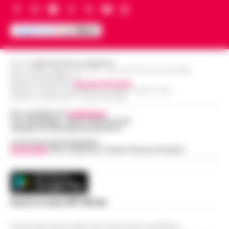
Editore
CRONACHE DELLA CAMPANIA
R.O.C.: 030531 - Reg. N. 1301/ 2016 - Tribunale Torre Annunziata (NA)
Partita IVA IT08642881216
Direttore Responsabile:
Giuseppe Del Gaudio
Redazioni : Scafati / Castellammare di Stabia / Caserta / Sarno
Indirizzo Via Sardoncelli 115 Boscoreale (NA)
Per contattare la
redazione
:
Tel / Whatsapp : 334.12.78.004 email:
web@cronachedellacampania.it
Concessionaria Pubblicità
Vivimedia
| Sky | Addendo | Teads | Presscommtech
Scarica la nostra APP Ufficiale
Questo giornale inoltre non riceve alcun contributo