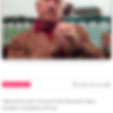
CRONACA NAPOLI
Tempo di lettura
1
min
Addio all’avvocato Vincenzo Maria Siniscalchi, figura
poliedrica scomparsa a 92 anni.