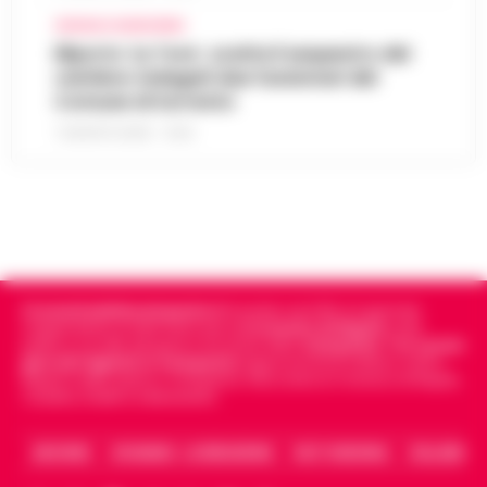
CRONACA GIUDIZIARIA
Eliporto ‘Le Tore’, scatta il sequestro del
cantiere: indagati due funzionari del
Comune di Sorrento
7 AGOSTO 2026 - 13:32
Cronachedellacampania.it
fondato nel 2015, è il giornale
indipendente di riferimento per le
Cronache di Napoli
, sulla
politica, sui fatti del giorno e le storie della
Campania
.
Tra i primi
giornali digitali in Campania
segue anche le notizie il calcio
Napoli e dello sport in Campania. Racconta la Cronaca di Napoli,
Caserta, Avellino e Benevento.
ARCHIVIO
CHI SIAMO – LA REDAZIONE
FACT CHECKING
COLLABORA