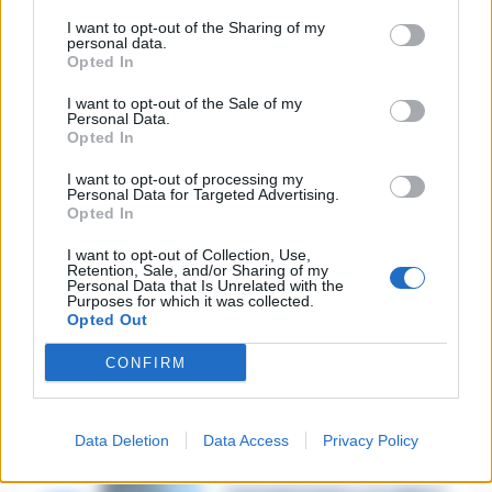
I want to opt-out of the Sharing of my
Lascia un commento
personal data.
Opted In
I want to opt-out of the Sale of my
Personal Data.
🔥 Più letti della settimana
Opted In
Carabiniere casertano
I want to opt-out of processing my
suicida in Liguria: anche la
Personal Data for Targeted Advertising.
1
Procura militare indaga per
Opted In
istigazione
27 Luglio 2026
I want to opt-out of Collection, Use,
Retention, Sale, and/or Sharing of my
Personal Data that Is Unrelated with the
Omicidio Luca Esposito, la
Purposes for which it was collected.
confessione dell’assassino:
2
«L’ho ucciso per punizione»
Opted Out
26 Luglio 2026
CONFIRM
Castellammare, omicidio
Tommasino, il pentito
3
accusa: «Fu eliminato per
proteggere un intoccabile»
Data Deletion
Data Access
Privacy Policy
24 Luglio 2026