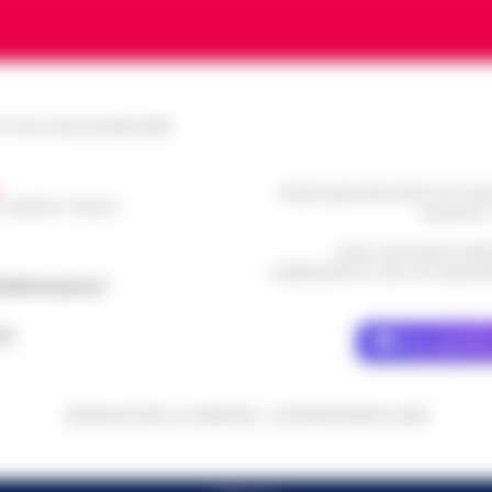
le Torre Annunziata (NA)
Questo giornale inoltre non rice
/ Caserta / Sarno
da privati 
Nota: I link esterni indi
pubblicazione. Il sito non risponde 
dellacampania.it
ch
Dove specific
CRONACHE DELLA CAMPANIA - COPYRIGHT@2014-2026