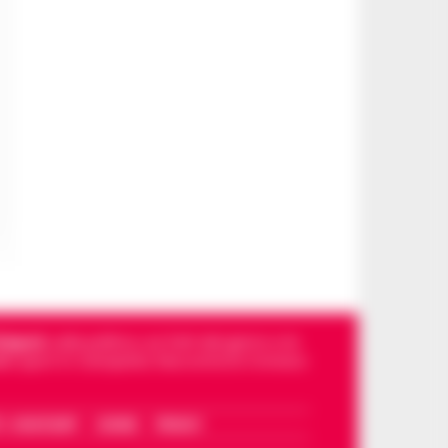
Napoli
, sulla politica, sui fatti del giorno e le
dello sport in Campania. Racconta la Cronaca
I – WHATSAPP
COOKIE
PRIVACY