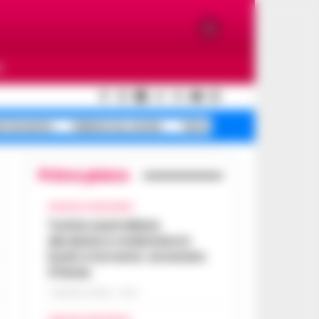
O
a Sorrento
Salerno ex, morte
Terra dei Fuochi
Primo piano
CRONACA GIUDIZIARIA
Turista australiana
derubata e molestata in
hotel a Sorrento: arrestato
37enne
7 AGOSTO 2026 - 15:27