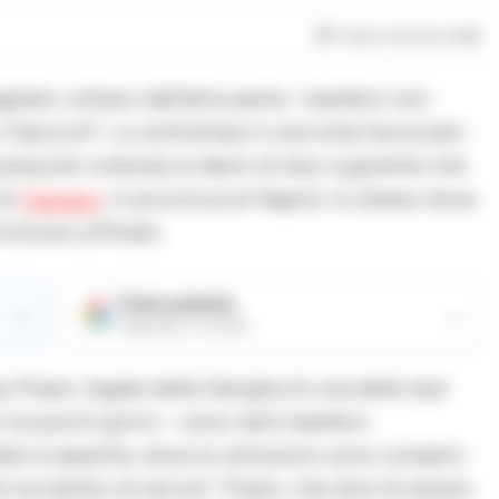
Tempo di lettura
1
min
liato voltarsi dall’altra parte: i bambini non
fascicoli”. Lo sottolinea in una nota l’avvocato
resunte violenze ai danni di due cuginette che
di
Caivano
, in provincia di Napoli, lo stesso dove
Fortuna Loffredo.
Fonte preferita
→
→
Aggiungici su Google
ue Pisani, legale della famiglia di una delle due
 tra pochi giorni – sono tanti bambini
ato è assente, dove le istituzioni sono complici
 socialità e di servizi”. Pisani, che dice di essere