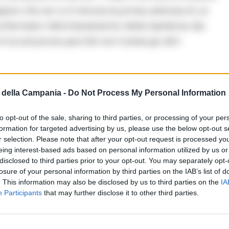
pere che ieri si è tenuta la prima udienza di un
nfermato l’allontanamento delle bambine dai
è la soluzione perché non tutela gli altri
o – aggiunge – ogni provvedimento aggiunge al
della Campania -
Do Not Process My Personal Information
aggiunge la beffa dell’allontanamento dal nucleo
tutelare la vita dei bambini e punire severamente
to opt-out of the sale, sharing to third parties, or processing of your per
formation for targeted advertising by us, please use the below opt-out s
istituzioni complici, che non hanno saputo tutelare
r selection. Please note that after your opt-out request is processed y
odo che avvengano queste violenze sui minori,
eing interest-based ads based on personal information utilized by us or
.
disclosed to third parties prior to your opt-out. You may separately opt-
losure of your personal information by third parties on the IAB’s list of
. This information may also be disclosed by us to third parties on the
IA
ati come merce, e – sostiene Angelo Pisani – non
Participants
that may further disclose it to other third parties.
agedie precedenti. C’è la chiara responsabilità
 diritti dei minori e di interrompere ciclo violenza