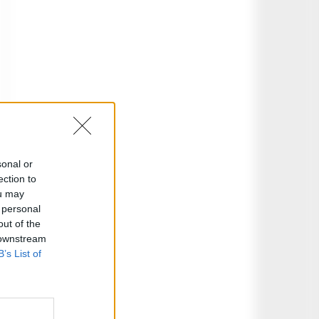
sonal or
ection to
ou may
 personal
out of the
 downstream
B’s List of