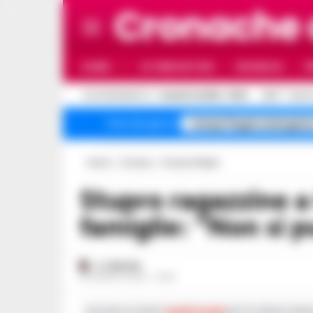
Cronache
HOME
ULTIME NOTIZIE
CRONACA
P
C
AGGIORNAMENTO :
7 AGOSTO 2026 - 16:15
32.5
NAPO
Campi Flegrei emergenz
Temi del giorno
Home
Cronaca
Cronaca Napoli
Stupro ragazzine a Caivano, il legale delle
famiglie: “Non si 
A. CARLINO
25 AGOSTO 2023 - 21:00
Iscriviti ai nostri
canali social
per le ultime notiz