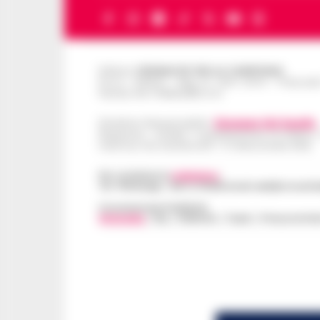
Editore
CRONACHE DELLA CAMPANIA
R.O.C.: 030531 - Reg. N. 1301/ 2016 - Tribuna
Partita IVA IT08642881216
Direttore Responsabile:
Giuseppe Del Gaudio
Redazioni : Scafati / Castellammare di Stabia 
Indirizzo Via Sardoncelli 115 Boscoreale (NA)
Per contattare la
redazione
:
Tel / Whatsapp : 334.12.78.004 email: web@cronache
Concessionaria Pubblicità
Vivimedia
| Sky | Addendo | Teads | Presscommte