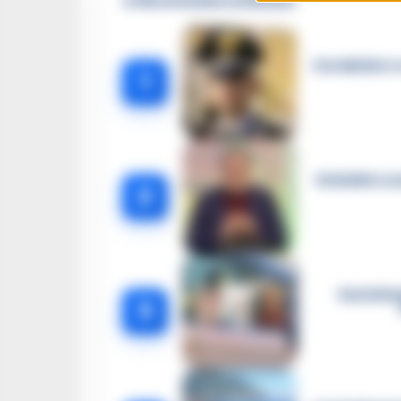
🔥 Più letti della settimana
Carabiniere c
1
Omicidio Luc
2
Castella
3