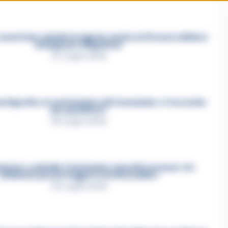
asertano suicida in Liguria: anche la Procura militare
indaga per istigazione
27 Luglio 2026
a Esposito, la confessione dell’assassino: «L’ho ucciso
per punizione»
26 Luglio 2026
mmare, omicidio Tommasino, il pentito accusa: «Fu
eliminato per proteggere un intoccabile»
24 Luglio 2026