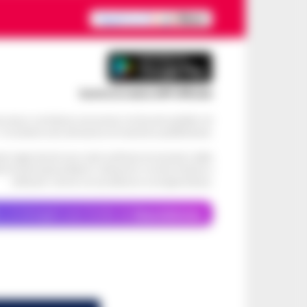
Scarica la nostra APP Ufficiale
ve alcun contributo economico né da enti pubblici né
. Si sostiene solo attraverso le inserzioni pubblicitarie.
cati negli articoli sono stati verificati al momento della
di eventuali problemi o disservizi: si invita l’utente a
utilizzare i servizi con prudenza e consapevolezza.
o, le immagini sono fornite da
Depositphotos