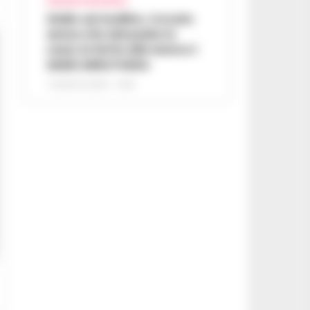
AVELLINO E PROVINCIA
Giallo ad Avellino, trovato
senza vita dal padre in
casa: la ferita alla testa e i
dubbi della Polizia
7 AGOSTO 2026 - 14:35