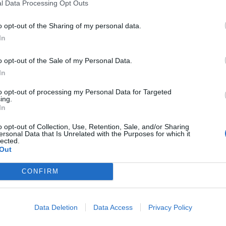
l Data Processing Opt Outs
ne altri dalla famiglia – prosegue il legale –
re i tanti ogni giorno esposti in queste strade a
o opt-out of the Sharing of my personal data.
clude l’avvocato – deve tutelare le vittime, i
In
mali e occorre una bonifica totale delle periferie
o opt-out of the Sale of my Personal Data.
iù severa ed esemplare punizione per i
In
no, e collaboreremo nel ricercare ogni
to opt-out of processing my Personal Data for Targeted
istratura che farà luce su questo inferno”.
ing.
In
o opt-out of Collection, Use, Retention, Sale, and/or Sharing
ersonal Data that Is Unrelated with the Purposes for which it
lected.
Out
CONFIRM
ia un commento
Data Deletion
Data Access
Privacy Policy