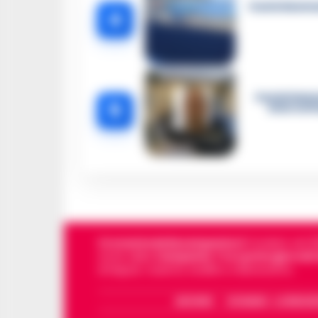
Castellammar
4
Castellamma
5
intercett
Cronachedellacampania.it
fondato nel 201
storie della
Campania
.
Tra i primi giornali
di Napoli, Caserta, Avellino e Benevento.
ARCHIVIO
CHI SIAMO – LA REDAZ