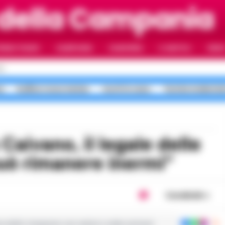
 della Campania
RIMO PIANO
CAMPANIA
CAMORRA
IL NAPOLI
VIDE
LI
a
bollino rosso meteo
morti in casa
Turista molestat
può rimanere inermi”
Condividi
ie dalla Campania con notizie e video esclusivi