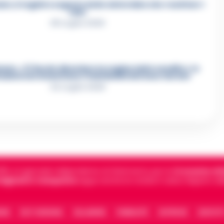
e, il registro segreto delle determine che «nutriva» i
clan
28 Luglio 2026
re, «Ti faccio diventare la regina delle vendite»: le
azioni che incastrano i fedelissimi del boss Carolei
24 Luglio 2026
5, è il giornale indipendente di riferimento per le
Cronache di 
 digitali in Campania
segue anche le notizie il calcio Napoli e 
IONE
FACT CHECKING
COLLABORA
PUBBLICITÀ
NOTIFICHE
CONTATT