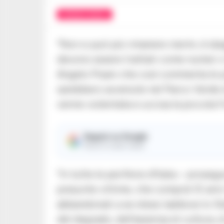
CRONACA NAPOLI
“Non si può più rimanere inermi, è sbag
devono essere trattati come numeri o 
Angelo Pisani che così commenta le p
sarebbero avvenute nel Parco Verde 
venne violentata e uccisa la piccola 
Seguici su Google
Ricevi le nostre notizie
“In tutte le periferie d’Italia – proseg
presunte vittime, che compirà 12 anni
abbandonati a se stessi laddove lo St
del degrado, dell’assenza di cultura, di