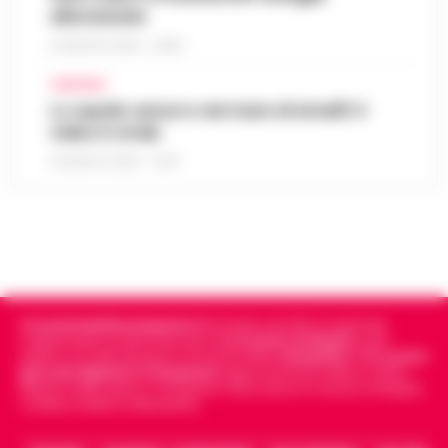
allontanate
8 AGOSTO 2026 - 22:56
CAMPANIA
Lo squalo azzurro nel mare di Amalfi: il
video è virale
8 AGOSTO 2026 - 13:35
Cronachedellacampania.it
fondato nel 2015, è il giornale
indipendente di riferimento per le
Cronache di Napoli
, sulla
politica, sui fatti del giorno e le storie della
Campania
.
Tra i primi
giornali digitali in Campania
segue anche le notizie il calcio
Napoli e dello sport in Campania. Racconta la Cronaca di Napoli,
Caserta, Avellino e Benevento.