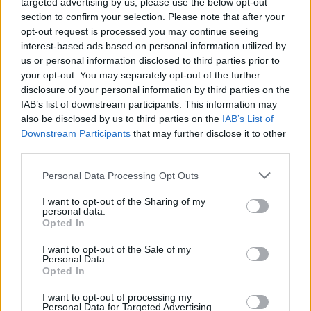
“Ci prepariamo a vivere un finale ad alto tasso culturale ed
targeted advertising by us, please use the below opt-out
section to confirm your selection. Please note that after your
emotivo. Strativari è uno di quegli spettacoli che ha
opt-out request is processed you may continue seeing
contribuito a diversificare la proposta di contenuti offerti al
interest-based ads based on personal information utilized by
pubblico. È stata una stagione variegata che ha visto la
us or personal information disclosed to third parties prior to
partecipazione di grandi personalità artistiche. Abbiamo
your opt-out. You may separately opt-out of the further
disclosure of your personal information by third parties on the
registrato numeri importanti in termini di presenze,
IAB’s list of downstream participants. This information may
biglietti esauriti per moltissime repliche. Dai sorrisi e dalla
also be disclosed by us to third parties on the
IAB’s List of
gioia di ogni spettatrice e spettatore ho percepito, oltre al
Downstream Participants
that may further disclose it to other
divertimento, anche il piacere di ritrovarsi all’interno della
third parties.
sala teatrale insieme ad altre persone. Insomma, una
Personal Data Processing Opt Outs
stagione piena di serenità e successi. Non potevo
desiderare di più”,
afferma Francesco Scarano, Direttore
I want to opt-out of the Sharing of my
personal data.
del Teatro Lendi.
Opted In
I want to opt-out of the Sale of my
I biglietti per assistere a “Strativari” sono acquistabili presso
Personal Data.
Opted In
il botteghino del teatro e sul sito etes.it
I want to opt-out of processing my
Personal Data for Targeted Advertising.