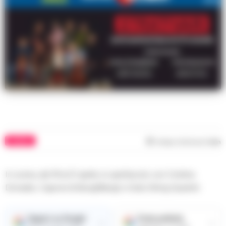
TEATRO
Tempo di lettura
1
min
In scena, dal 19 al 21 aprile, lo spettacolo con Cristina
Donadio, Capone & BungtBangt e Solis String Quartet.
Seguici su Google
Fonte preferita
→
→