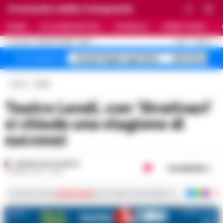
Cronache della Campania
HOME
ULTIME NOTIZIE
CRONACA
PRIMO PIANO
C
26.3
NAPOLI
8 AGOSTO 2026 - 23:24
AGGIORNAMENTO :
Campi Flegrei sgomberi
blitz Nerano s
Temi del giorno
Home
Teatro
Teatro Lendi, con ‘Strativari’
si chiude una stagione di
successi
REGINA ADA SCARICO
Condividi
17 APRILE 2023 - 18:52
Iscriviti ai nostri
canali social
per le ultime notizie dalla Campania con notizi