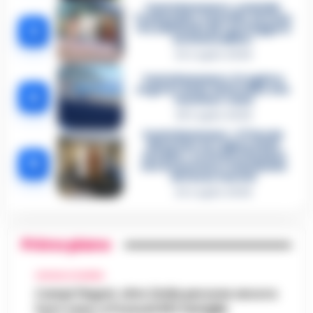
Castellammare, omicidio
Tommasino, il pentito accusa:
3
«Fu eliminato per proteggere
un intoccabile»
24 Luglio 2026
Castellammare, il registro
segreto delle determine che
4
«nutriva» i clan
28 Luglio 2026
Castellammare, «Ti faccio
diventare la regina delle
vendite»: le intercettazioni
5
che incastrano i fedelissimi
del boss Carolei
24 Luglio 2026
Primo piano
CRONACA FLEGREA
Campi Flegrei, oltre 2mila persone ancora
fuori casa: a Pozzuoli 813 famiglie