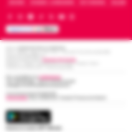
ARCHIVIO
CHI SIAMO – LA REDAZIONE
FACT CHECKING
COLLABORA
Editore
CRONACHE DELLA CAMPANIA
R.O.C.: 030531 - Reg. N. 1301/ 2016 - Tribunale Torre Annunziata (NA)
Partita IVA IT08642881216
Direttore Responsabile:
Giuseppe Del Gaudio
Redazioni : Scafati / Castellammare di Stabia / Caserta / Sarno
Indirizzo Via Sardoncelli 115 Boscoreale (NA)
Per contattare la
redazione
:
Tel / Whatsapp : 334.12.78.004 email:
web@cronachedellacampania.it
Concessionaria Pubblicità
Vivimedia
| Sky | Addendo | Teads | Presscommtech
Scarica la nostra APP Ufficiale