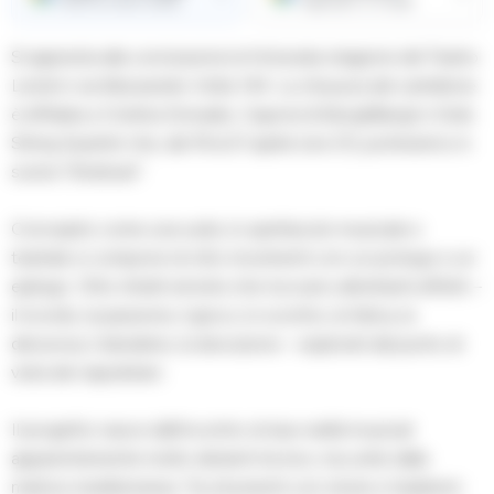
Ricevi le nostre notizie
Aggiungici su Google
Si appresta alla conclusione la fortunata stagione del Teatro
Lendi in via Alessandro Volta 144. La chiusura del cartellone
è affidata a Cristina Donadio, Capone & BungtBangt e Solis
String Quartet che, dal 19 al 21 aprile (ore 21), porteranno in
scena “Strativari”.
Concepito come una suite, lo spettacolo musicale e
teatrale si compone di otto movimenti con un prologo e un
epilogo. Otto ritratti emotivi che toccano altrettanti affetti –
il ricordo, la passione, il gioco, lo scontro, la fatica, la
denuncia, il desiderio, la devozione – esplorati dal punto di
vista dei napoletani.
Il progetto nasce dall’incontro di due realtà musicali
apparentemente molto distanti tra loro, ma unite dalla
matrice mediterranea. Tra strumenti con storie e tradizioni