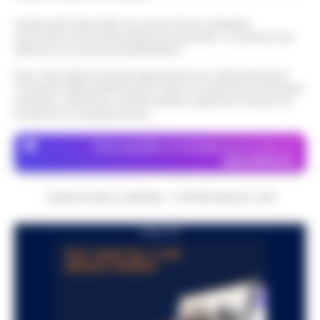
Questo giornale inoltre non riceve alcun contributo
economico né da enti pubblici né da privati . Si sostiene solo
attraverso le inserzioni pubblicitarie.
Nota: I link esterni indicati negli articoli sono stati verificati al
momento della pubblicazione. Il sito non risponde di eventuali
problemi o disservizi: si invita l’utente a utilizzare i servizi con
prudenza e consapevolezza.
Dove specifico, le immagini sono fornite da
Depositphotos
CRONACHE DELLA CAMPANIA - COPYRIGHT@2014-2026
PUBBLICITA