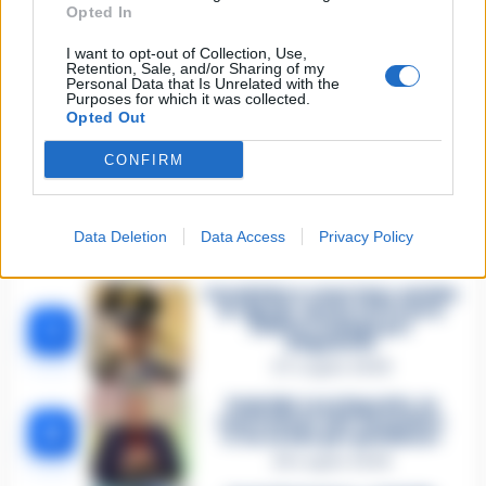
Opted In
I want to opt-out of Collection, Use,
Retention, Sale, and/or Sharing of my
TAGS
Cristina donadio
CronacheNews
Personal Data that Is Unrelated with the
Purposes for which it was collected.
Opted Out
Lascia un commento
CONFIRM
Data Deletion
Data Access
Privacy Policy
🔥 Più letti della settimana
Carabiniere casertano suicida
in Liguria: anche la Procura
1
militare indaga per
istigazione
27 Luglio 2026
Omicidio Luca Esposito, la
confessione dell’assassino:
2
«L’ho ucciso per punizione»
26 Luglio 2026