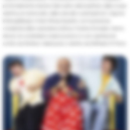
profondamente diverse (dal violino alla buatteria, dalla scopa
elettrica al violoncello, dalla viola allo scatolophon), Capone
& BungtBangt e Solis String Quartet, con la preziosa
complicità della carismatica attrice Cristina Donadio, hanno
deciso di condividere il palcoscenico in uno spettacolo
scritto da Stefano Valanzuolo e diretto da Raffaele Di Florio.