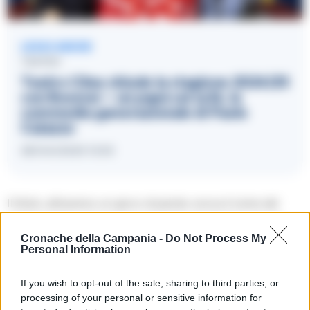
LEGGI ANCHE
TEATRO
Teatro Cilea chiude la stagione 2024/25
con Boomer – un papà sul sofà, la
commedia generazionale di Paolo
Caiazzo
28/04/2025 13:30
Il titolo, attraverso un gioco di parole, evoca il nome del
celebre liutaio cremonese e rimanda agli “strati” “vari” che
Cronache della Campania -
Do Not Process My
compongono l’immagine di Napoli caratterizzata da una
Personal Information
pluralità di linguaggi, stili, corpi e anime che, forse, non ha
uguali altrove.
If you wish to opt-out of the sale, sharing to third parties, or
processing of your personal or sensitive information for