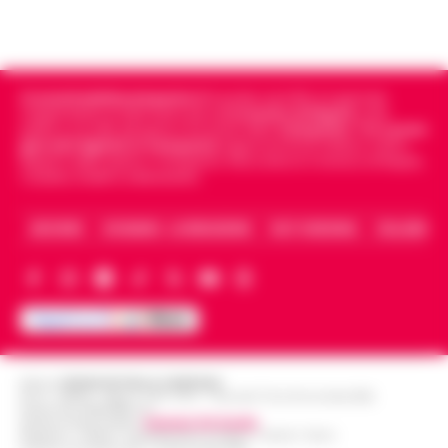
Cronachedellacampania.it
fondato nel 2015, è il giornale
indipendente di riferimento per le
Cronache di Napoli
, sulla
politica, sui fatti del giorno e le storie della
Campania
.
Tra i primi
giornali digitali in Campania
segue anche le notizie il calcio
Napoli e dello sport in Campania. Racconta la Cronaca di Napoli,
Caserta, Avellino e Benevento.
ARCHIVIO
CHI SIAMO – LA REDAZIONE
FACT CHECKING
COLLABORA
Editore
CRONACHE DELLA CAMPANIA
R.O.C.: 030531 - Reg. N. 1301/ 2016 - Tribunale Torre Annunziata (NA)
Partita IVA IT08642881216
Direttore Responsabile:
Giuseppe Del Gaudio
Redazioni : Scafati / Castellammare di Stabia / Caserta / Sarno
Indirizzo Via Sardoncelli 115 Boscoreale (NA)