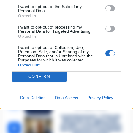
Carabiniere casertano suicida
I want to opt-out of the Sale of my
in Liguria: anche la Procura
Personal Data.
1
militare indaga per
Opted In
istigazione
27 Luglio 2026
I want to opt-out of processing my
Personal Data for Targeted Advertising.
Omicidio Luca Esposito, la
Opted In
confessione dell’assassino:
2
«L’ho ucciso per punizione»
I want to opt-out of Collection, Use,
26 Luglio 2026
Retention, Sale, and/or Sharing of my
Personal Data that Is Unrelated with the
Purposes for which it was collected.
Castellammare, omicidio
Opted Out
Tommasino, il pentito accusa:
3
«Fu eliminato per proteggere
un intoccabile»
CONFIRM
24 Luglio 2026
Castellammare, il registro
segreto delle determine che
Data Deletion
Data Access
Privacy Policy
4
«nutriva» i clan
28 Luglio 2026
Castellammare, «Ti faccio
diventare la regina delle
vendite»: le intercettazioni
5
che incastrano i fedelissimi