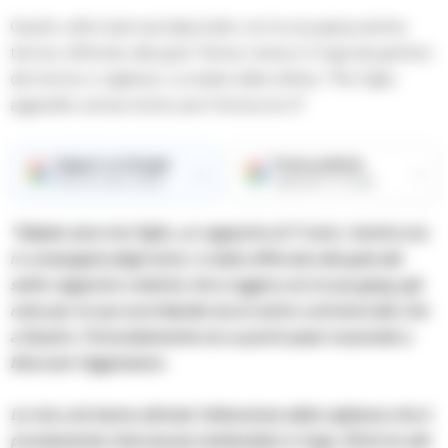
Quarto, all’ex Ipercop baby bullo con la sua gang semina
terrore, afferrato alla gola 11enne, messo in fuga dai genitori
del minore e vigilanza. La madre della vittima: “Mio figlio
aggredito senza motivo per fortuna ero lì”.
Seguici su Google
Fonte preferita
→
→
Ricevi le nostre notizie
Aggiungici su Google
“Sabato sera mio figlio, un ragazzino di 11 anni, mentre era
in compagnia degli amici, è stato afferrato alla gola dal
solito ragazzino violento che si aggira con la sua gang; già
noto per le sue scorribande sia al centro commerciale che
a Quarto. Fortunatamente ero a pochi passi riuscendo a
bloccare l’aggressore.
Le mie urla hanno attirato l’attenzione della vigilanza che è
prontamente intervenuta mettendolo in fuga. All’arrivo dei