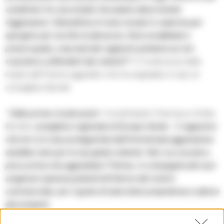
carabinieri ho raccontato l’accaduto descrivendo
l’aggressore. Stamattina mi sono recata in caserma per
sporgere per iscritto la denuncia. Sono arrabbiata e
preoccupata, cosa sarà dei ragazzini perbene se non
riusciamo a difenderli dai violenti?”.
E’ la denuncia della
madre dell’11enne aggredito che ha segnalato il caso al
consigliere Borrelli.
“ Dalle prime ricostruzioni –
ha dichiarato Francesco Emilio
Borrelli,
consigliere regionale di Europa Verde – il ragazzino
che ieri si è reso protagonista dell’immotivata aggressione
sarebbe noto per le sue gesta violente. Non va a scuola e,
poco prima che aggredisse l’11enne, in compagnia dei suoi
scagnozzi sparava petardi all’interno del centro
commerciale, per il gusto di esercitare prepotenze a danno
dei presenti.