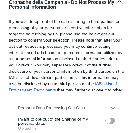
Cronache della Campania -
Do Not Process My
Dunque ci sono tutti gli elementi affinché chi di dovere
Personal Information
intervenga per fermare l’escalation delinquenziale del baby
bullo. Se in zona è conosciuto non dovrebbe essere
If you wish to opt-out of the sale, sharing to third parties, or
complicato raggiungerlo e iniziare un percorso di recupero
processing of your personal or sensitive information for
targeted advertising by us, please use the below opt-out
e rieducazione che presuppone necessariamente anche
section to confirm your selection. Please note that after your
scontare una pena se in età imputabile. Se è necessario,
opt-out request is processed you may continue seeing
anche allontanarlo da un ambiente familiare inadatto e
interest-based ads based on personal information utilized by
malato, che molto spesso è la causa di simili derive”.
us or personal information disclosed to third parties prior to
your opt-out. You may separately opt-out of the further
disclosure of your personal information by third parties on the
IAB’s list of downstream participants. This information may
TAGS
CronacheNews
Minorenni
Quarto
also be disclosed by us to third parties on the
IAB’s List of
Downstream Participants
that may further disclose it to other
third parties.
Lascia un commento
Personal Data Processing Opt Outs
I want to opt-out of the Sharing of my
personal data.
🔥 Più letti della settimana
Opted In