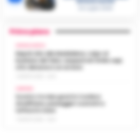
del boss Carolei
24 Luglio 2026
Primo piano
CRONACA NAPOLI
Napoli, bitz alla Maddalena, colpo al
business del falso: sequestrati 3mila capi,
otto denunce e un arresto
7 AGOSTO 2026 - 22:19
CAMPANIA
Scontro tra due gozzi in Costiera
Amalfitana, passeggeri costretti a
tuffarsi in mare
7 AGOSTO 2026 - 19:24