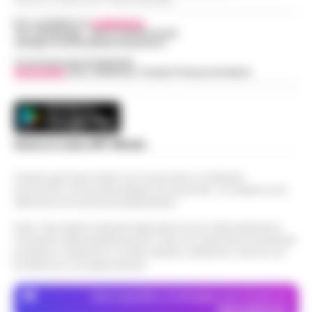
Per contattare la
redazione
:
Tel / Whatsapp : 334.12.78.004 email:
web@cronachedellacampania.it
Concessionaria Pubblicità
Vivimedia
| Sky | Addendo | Teads | Presscommtech
Scarica la nostra APP Ufficiale
Questo giornale inoltre non riceve alcun contributo
economico né da enti pubblici né da privati . Si sostiene solo
attraverso le inserzioni pubblicitarie.
Nota: I link esterni indicati negli articoli sono stati verificati al
momento della pubblicazione. Il sito non risponde di eventuali
problemi o disservizi: si invita l’utente a utilizzare i servizi con
prudenza e consapevolezza.
Dove specifico, le immagini sono fornite da
Depositphotos