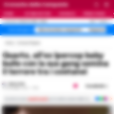
Cronache della Campania
HOME
ULTIME NOTIZIE
CRONACA
PRIMO PIANO
C
26.5
NAPOLI
8 AGOSTO 2026 - 05:55
AGGIORNAMENTO :
falso business sequestri
Sequestro fa
Temi del giorno
Home
Cronaca Flegrea
Quarto, all’ex Ipercop baby
bullo con la sua gang semina
il terrore tra i coetanei
REDAZIONE
Condividi
6 NOVEMBRE 2022 - 17:06
Iscriviti ai nostri
canali social
per le ultime notizie dalla Campania con notizi