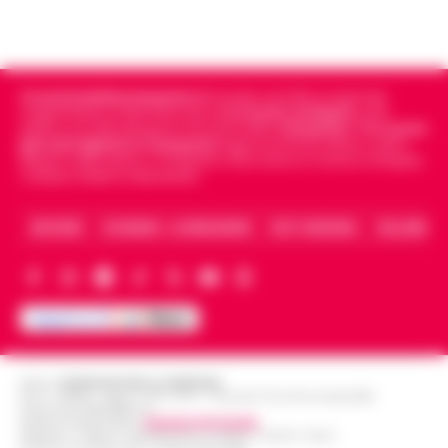
Cronachedellacampania.it
fondato nel 2015, è il giornale
indipendente di riferimento per le
Cronache di Napoli
, sulla
politica, sui fatti del giorno e le storie della
Campania
.
Tra i primi
giornali digitali in Campania
segue anche le notizie il calcio
Napoli e dello sport in Campania. Racconta la Cronaca di Napoli,
Caserta, Avellino e Benevento.
ARCHIVIO
CHI SIAMO – LA REDAZIONE
FACT CHECKING
COLLABORA
Editore
CRONACHE DELLA CAMPANIA
R.O.C.: 030531 - Reg. N. 1301/ 2016 - Tribunale Torre Annunziata (NA)
Partita IVA IT08642881216
Direttore Responsabile:
Giuseppe Del Gaudio
Redazioni : Scafati / Castellammare di Stabia / Caserta / Sarno
Indirizzo Via Sardoncelli 115 Boscoreale (NA)