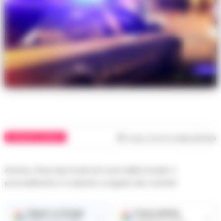
CRONACHE CASERTA
Tempo di lettura
meno di 1
min
Aversa, chiusi due locali nel cuore della movida. Il
provvedimento è scaturito a seguito dei controlli
Seguici su Google
Fonte preferita
→
→
Ricevi le nostre notizie
Aggiungici su Google