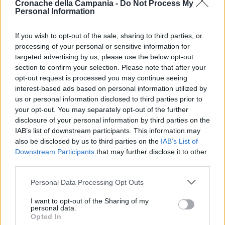
Cronache della Campania -
Do Not Process My
somministrazione di alimenti e bevande ubicate in località
Personal Information
Via Belvedere ed in Via Seggio per violazione dell’ordinanza
Sindacale che disciplina le sanzioni per violazione oraria e
If you wish to opt-out of the sale, sharing to third parties, or
modalità della diffusione sonora dei pubblici esercizi.
processing of your personal or sensitive information for
targeted advertising by us, please use the below opt-out
section to confirm your selection. Please note that after your
Il provvedimento è scaturito a seguito dei controlli e degli
opt-out request is processed you may continue seeing
accertamenti a carico delle attività commerciali per le
interest-based ads based on personal information utilized by
numerose violazioni accertate e contestate ai gestori dei
us or personal information disclosed to third parties prior to
locali.
your opt-out. You may separately opt-out of the further
disclosure of your personal information by third parties on the
IAB’s list of downstream participants. This information may
also be disclosed by us to third parties on the
IAB’s List of
TAGS
Aversa
CronacheNews
Downstream Participants
that may further disclose it to other
third parties.
Lascia un commento
Personal Data Processing Opt Outs
I want to opt-out of the Sharing of my
personal data.
Opted In