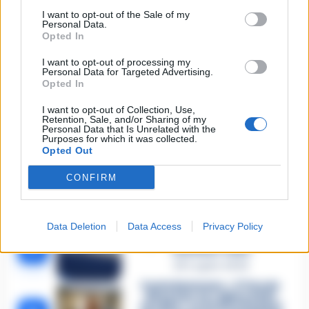
🔥 Più letti della settimana
I want to opt-out of the Sale of my
Personal Data.
Carabiniere casertano suicida
Opted In
in Liguria: anche la Procura
1
militare indaga per
istigazione
I want to opt-out of processing my
Personal Data for Targeted Advertising.
27 Luglio 2026
Opted In
Omicidio Luca Esposito, la
confessione dell’assassino:
I want to opt-out of Collection, Use,
2
Retention, Sale, and/or Sharing of my
«L’ho ucciso per punizione»
Personal Data that Is Unrelated with the
26 Luglio 2026
Purposes for which it was collected.
Opted Out
Castellammare, omicidio
Tommasino, il pentito accusa:
CONFIRM
3
«Fu eliminato per proteggere
un intoccabile»
24 Luglio 2026
Data Deletion
Data Access
Privacy Policy
Castellammare, il registro
segreto delle determine che
4
«nutriva» i clan
28 Luglio 2026
Castellammare, «Ti faccio
diventare la regina delle
vendite»: le intercettazioni