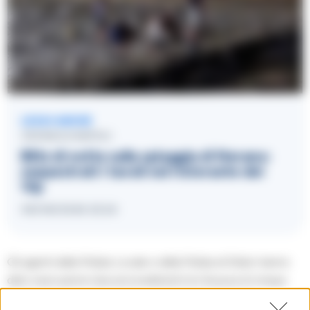
LEGGI ANCHE
CRONACA NAPOLI
Blitz di notte sulla spiaggia di Nerano:
sequestrati i tavoli nel ristorante dei
Vip
08/08/2026 23:24
Gli agenti della Polizia Locale e della Polizia di Stato hanno
dato esecuzione due provvedimenti di chiusura di cinque
giorni emessi a carico di due attività di ristorazione,