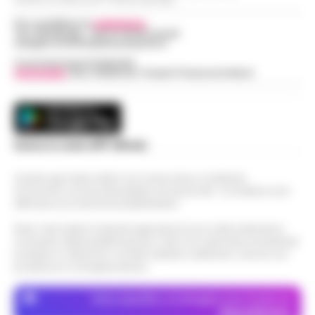
Per contattare la
redazione
:
Tel / Whatsapp : 334.12.78.004 email:
web@cronachedellacampania.it
Concessionaria Pubblicità
Vivimedia
| Sky | Addendo | Teads | Presscommtech
Scarica la nostra APP Ufficiale
Questo giornale inoltre non riceve alcun contributo
economico né da enti pubblici né da privati . Si sostiene solo
attraverso le inserzioni pubblicitarie.
Nota: I link esterni indicati negli articoli sono stati verificati al
momento della pubblicazione. Il sito non risponde di eventuali
problemi o disservizi: si invita l’utente a utilizzare i servizi con
prudenza e consapevolezza.
Dove specifico, le immagini sono fornite da
Depositphotos