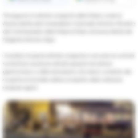
Proseguono le attività congiunte della Polizia Locale di
Aversa diretta dal Comandante Colonnello Antonio Piricelli e
dal Commissariato della Polizia di Stato di Aversa diretta dal
Dirigente Antonio Sepe.
Il risultato di questa attività congiunta è una serie di controlli
sul territorio ad alcune attività operanti nel settore
gastronomico e della ristorazione che hanno condotto alla
scoperta di anomalie relative al rispetto delle ordinanze
sindacali vigenti.