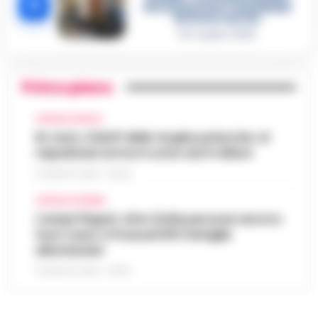
5
che incastrano i fedelissimi
del boss Carolei
24 Luglio 2026
Primo piano
CRONACA NAPOLI
Rc Auto, il bluff delle targhe polacche: ai
napoletani arriva il conto da 5 milioni
9 AGOSTO 2026 - 06:20
CRONACA FLEGREA
Campi Flegrei, oltre 2mila persone ancora
fuori casa: a Pozzuoli 813 famiglie
allontanate
8 AGOSTO 2026 - 22:56