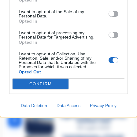
Opted In
🔥 Più letti della settimana
I want to opt-out of the Sale of my
Personal Data.
Opted In
Carabiniere casertano suicida
in Liguria: anche la Procura
1
militare indaga per
I want to opt-out of processing my
istigazione
Personal Data for Targeted Advertising.
Opted In
27 Luglio 2026
I want to opt-out of Collection, Use,
Omicidio Luca Esposito, la
Retention, Sale, and/or Sharing of my
confessione dell’assassino:
2
Personal Data that Is Unrelated with the
«L’ho ucciso per punizione»
Purposes for which it was collected.
26 Luglio 2026
Opted Out
Castellammare, omicidio
CONFIRM
Tommasino, il pentito accusa:
3
«Fu eliminato per proteggere
un intoccabile»
24 Luglio 2026
Data Deletion
Data Access
Privacy Policy
Castellammare, il registro
segreto delle determine che
4
«nutriva» i clan
28 Luglio 2026
Castellammare, «Ti faccio