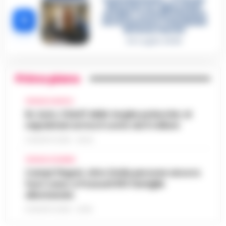
diventare la regina delle
vendite»: le intercettazioni
5
che incastrano i fedelissimi
del boss Carolei
24 Luglio 2026
Primo piano
CRONACA NAPOLI
Rc Auto, il bluff delle targhe polacche: ai
napoletani arriva il conto da 5 milioni
9 AGOSTO 2026 - 06:20
CRONACA FLEGREA
Campi Flegrei, oltre 2mila persone ancora
fuori casa: a Pozzuoli 813 famiglie
allontanate
8 AGOSTO 2026 - 22:56