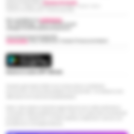
Direttore Responsabile:
Giuseppe Del Gaudio
Redazioni : Scafati / Castellammare di Stabia / Caserta / Sarno
Indirizzo Via Sardoncelli 115 Boscoreale (NA)
Per contattare la
redazione
:
Tel / Whatsapp : 334.12.78.004 email:
web@cronachedellacampania.it
Concessionaria Pubblicità
Vivimedia
| Sky | Addendo | Teads | Presscommtech
Scarica la nostra APP Ufficiale
Questo giornale inoltre non riceve alcun contributo
economico né da enti pubblici né da privati . Si sostiene solo
attraverso le inserzioni pubblicitarie.
Nota: I link esterni indicati negli articoli sono stati verificati al
momento della pubblicazione. Il sito non risponde di eventuali
problemi o disservizi: si invita l’utente a utilizzare i servizi con
prudenza e consapevolezza.