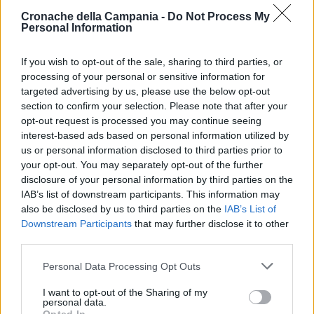
Cronache della Campania -
Do Not Process My
Personal Information
Lo annuncia la consigliera regionale del Movimento 5 Stelle
If you wish to opt-out of the sale, sharing to third parties, or
Maria
Muscarà
, a margine della votazione in aula della
processing of your personal or sensitive information for
mozione che impegna la Regione Campania a “esercitare il
targeted advertising by us, please use the below opt-out
diritto di prelazione per l’acquisto di Palazzo Carafa,
section to confirm your selection. Please note that after your
ricercando ogni tipo di collaborazione con la Città
opt-out request is processed you may continue seeing
interest-based ads based on personal information utilized by
metropolitana e il Comune di Napoli e verificando anche la
us or personal information disclosed to third parties prior to
possibilità di una compartecipazione economica tra gli
your opt-out. You may separately opt-out of the further
stessi enti pubblici”.
disclosure of your personal information by third parties on the
IAB’s list of downstream participants. This information may
also be disclosed by us to third parties on the
IAB’s List of
Downstream Participants
that may further disclose it to other
TAGS
Muscarà
third parties.
Personal Data Processing Opt Outs
Lascia un commento
I want to opt-out of the Sharing of my
personal data.