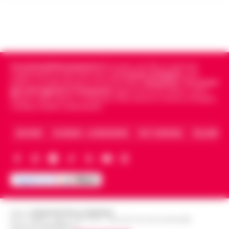
Cronachedellacampania.it
fondato nel 2015, è il giornale
indipendente di riferimento per le
Cronache di Napoli
, sulla
politica, sui fatti del giorno e le storie della
Campania
.
Tra i primi
giornali digitali in Campania
segue anche le notizie il calcio
Napoli e dello sport in Campania. Racconta la Cronaca di Napoli,
Caserta, Avellino e Benevento.
ARCHIVIO
CHI SIAMO – LA REDAZIONE
FACT CHECKING
COLLABORA
Editore
CRONACHE DELLA CAMPANIA
R.O.C.: 030531 - Reg. N. 1301/ 2016 - Tribunale Torre Annunziata (NA)
Partita IVA IT08642881216