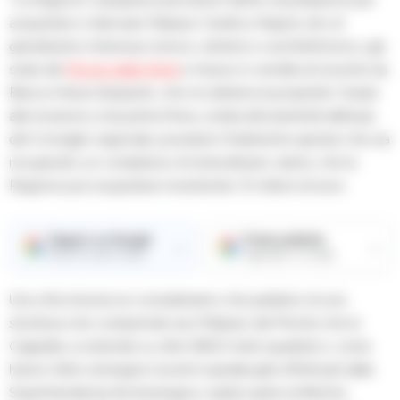
acquistare e rilanciare Palazzo Carafa a Napoli, sito di
grandissimo interesse storico, artistico e architettonico, già
sede del
Monte della Pietà
e messo in vendita di recente da
Banca Intesa Sanpaolo, che ne detiene la proprietà. Grazie
alla mozione a mia prima firma, votata all’unanimità dall’aula
del Consiglio regionale, possiamo finalmente sperare che sia
recuperato un complesso di straordinario valore, che la
Regione può acquistare investendo 10 milioni di euro.
Seguici su Google
Fonte preferita
→
→
Ricevi le nostre notizie
Aggiungici su Google
Una cifra irrisoria se consideriamo che parliamo di una
struttura che comprende sia il Palazzo del Monte che la
Cappella, si estende su oltre 5600 metri quadrati e, come
hanno fatto emergere recenti sopralluoghi effettuati dalla
Soprintendenza Archeologica, ospita opere di Bernini,