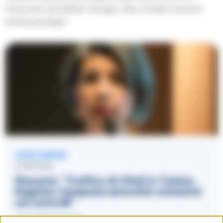
Caracciolo, Santafede, Fanzago, oltre a mobili e arredi di
enorme prestigio”.
LEGGI ANCHE
CAMPANIA
Muscarà: “Traffico di rifiuti in Tunisia,
Regione Campania ammette omissioni
sui controlli”
04/03/2021 20:19