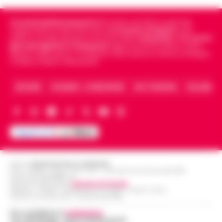
Cronachedellacampania.it
fondato nel 2015, è il giornale
indipendente di riferimento per le
Cronache di Napoli
, sulla
politica, sui fatti del giorno e le storie della
Campania
.
Tra i primi
giornali digitali in Campania
segue anche le notizie il calcio
Napoli e dello sport in Campania. Racconta la Cronaca di Napoli,
Caserta, Avellino e Benevento.
ARCHIVIO
CHI SIAMO – LA REDAZIONE
FACT CHECKING
COLLABORA
Editore
CRONACHE DELLA CAMPANIA
R.O.C.: 030531 - Reg. N. 1301/ 2016 - Tribunale Torre Annunziata (NA)
Partita IVA IT08642881216
Direttore Responsabile:
Giuseppe Del Gaudio
Redazioni : Scafati / Castellammare di Stabia / Caserta / Sarno
Indirizzo Via Sardoncelli 115 Boscoreale (NA)
Per contattare la
redazione
:
Tel / Whatsapp : 334.12.78.004 email: