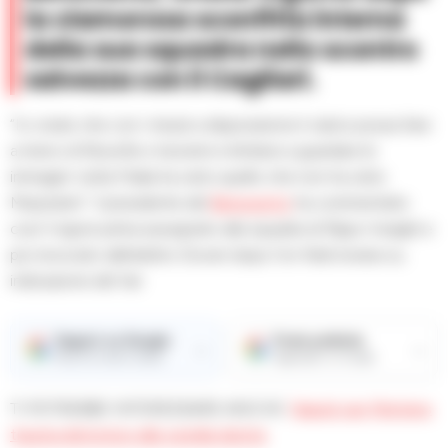
la clamorosa sconfitta interna
della sua squadra nello scontro
salvezza con il Cagliari.
“Io credo che con i mezzi a disposizione il calcio possa fare
a meno di filosofie e teoremi e limitarsi a guardare le
immagini: tutta l’Italia ha visto quello che non ha visto
Mazzoleni”. Il presidente del
Benevento
ha commentato
cosi’ il rigore prima assegnato alla squadra di Pippo Inzaghi e
poi revocato dall’arbitro Doveri dopo l’on field review su
indicazione del Var.
Seguici su Google
Fonte preferita
→
→
Ricevi le nostre notizie
Aggiungici su Google
TI POTREBBE INTERESSARE ANCHE:
Napoli: per Mertens
trauma distorsivo alla caviglia destra