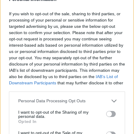
dopo sette giorni a fare lo stesso, di nuovo al sud, a fare le
stesse cose. C’è solo lui? Abbiamo sempre parlato con
If you wish to opt-out of the sale, sharing to third parties, or
garbo e cortesia, siamo una squadra che ha raggiunto il
processing of your personal or sensitive information for
nono posto con audience, forse rompe i coglioni a
targeted advertising by us, please use the below opt-out
section to confirm your selection. Please note that after your
qualcuno. Non è uno sfogo, è una denuncia. Se a qualcuno
opt-out request is processed you may continue seeing
non sta bene mi quereli, tanto una in meno o una in più…”
interest-based ads based on personal information utilized by
us or personal information disclosed to third parties prior to
your opt-out. You may separately opt-out of the further
TAGS
Benevento
Mazzoleni
Oreste vigorito
disclosure of your personal information by third parties on the
IAB’s list of downstream participants. This information may
Pippo inzaghi
Serie A
Ultime notizie Benevento
also be disclosed by us to third parties on the
IAB’s List of
Downstream Participants
that may further disclose it to other
third parties.
Lascia un commento
Personal Data Processing Opt Outs
I want to opt-out of the Sharing of my
personal data.
🔥 Più letti della settimana
Opted In
Carabiniere casertano suicida
I want to opt-out of the Sale of my