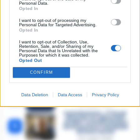
in Liguria: anche la Procura
Personal Data.
1
militare indaga per
Opted In
istigazione
27 Luglio 2026
I want to opt-out of processing my
Personal Data for Targeted Advertising.
Omicidio Luca Esposito, la
Opted In
confessione dell’assassino:
2
«L’ho ucciso per punizione»
I want to opt-out of Collection, Use,
26 Luglio 2026
Retention, Sale, and/or Sharing of my
Personal Data that Is Unrelated with the
Purposes for which it was collected.
Castellammare, omicidio
Opted Out
Tommasino, il pentito accusa:
3
«Fu eliminato per proteggere
un intoccabile»
CONFIRM
24 Luglio 2026
Castellammare, il registro
segreto delle determine che
4
Data Deletion
Data Access
Privacy Policy
«nutriva» i clan
28 Luglio 2026
Castellammare, «Ti faccio
diventare la regina delle
vendite»: le intercettazioni
5
che incastrano i fedelissimi
del boss Carolei
24 Luglio 2026