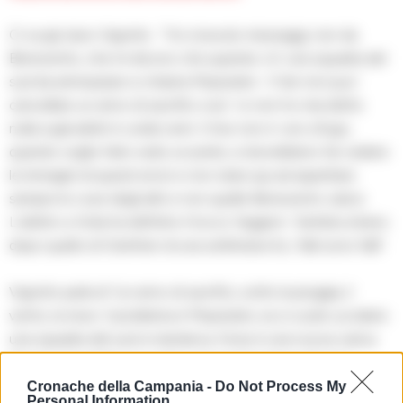
Ci va giù duro Vigorito: “Ho ricevuto messaggi, non da
Benevento, che mi dicono che quando c’e’ una squadra del
sud da ammazzare si chiama Mazzoleni . Il Var non puo’
cancellare un anno di sacrifici cosi’. Io non ho mai detto
nulla sugli arbitri in undici anni. Il mio non e’ uno sfogo,
quando voglio farlo vedo un prete, si dovrebbero far vedere
le immagini di questi errori e non stare qui ad aspettare
sempre le cose degli altri e non quelle Benevento calcio.
L’arbitro a Viola ha definito il tocco ‘leggero’. Sembra strano
dopo quello di Osimhen di una settimana fa, i falli sono falli”.
Vigorito parla di “un anno di sacrifici, sotto la pioggia, il
vento, la neve. Il problema è Mazzoleni, se si vuole uccidere
una squadra del sud si manda lui, forse è una nuova carica
Non ho mai detto un cazzo, ma questi signori devono
uscire dal calcio. E’ una vergogna rimandare lo stesso arbitro
Cronache della Campania -
Do Not Process My
Personal Information