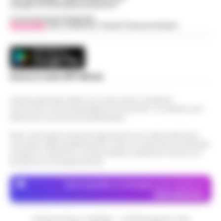
web@cronachedellacampania.it
Concessionaria Pubblicità
Vivimedia
| Sky | Addendo | Teads | Presscommtech
Scarica la nostra APP Ufficiale
Questo giornale inoltre non riceve alcun contributo
economico né da enti pubblici né da privati . Si sostiene solo
attraverso le inserzioni pubblicitarie.
Nota: I link esterni indicati negli articoli sono stati verificati al
momento della pubblicazione. Il sito non risponde di eventuali
problemi o disservizi: si invita l’utente a utilizzare i servizi con
prudenza e consapevolezza.
Dove specifico, le immagini sono fornite da
Depositphotos
CRONACHE DELLA CAMPANIA - COPYRIGHT@2014-2026