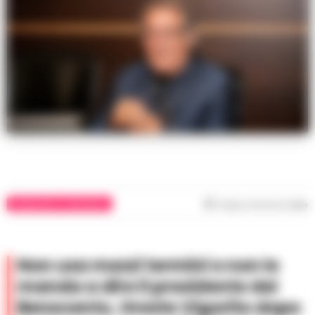
BENEVENTO E PROVINCIA
Tempo di lettura
1
min
Non usa mezzi termini e non le
manda a dire il presidente del
Benevento, Oreste Vigorito dopo