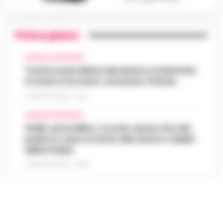
Primo piano
CRONACA GIUDIZIARIA
Turista australiana derubata e molestata
in hotel a Sorrento: arrestato 37enne
7 AGOSTO 2026 - 15:27
AVELLINO E PROVINCIA
Giallo ad Avellino, trovato senza vita dal
padre in casa: la ferita alla testa e i dubbi
della Polizia
7 AGOSTO 2026 - 14:35