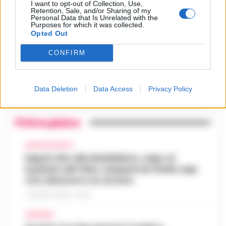
Castellammare, il registro
I want to opt-out of Collection, Use,
segreto delle determine che
Retention, Sale, and/or Sharing of my
4
«nutriva» i clan
Personal Data that Is Unrelated with the
Purposes for which it was collected.
28 Luglio 2026
Opted Out
Castellammare, «Ti faccio
diventare la regina delle
CONFIRM
vendite»: le intercettazioni
5
che incastrano i fedelissimi
del boss Carolei
24 Luglio 2026
Data Deletion
Data Access
Privacy Policy
Primo piano
CRONACA NAPOLI
Napoli, bitz alla Maddalena, colpo al
business del falso: sequestrati 3mila capi,
otto denunce e un arresto
7 AGOSTO 2026 - 22:19
CAMPANIA