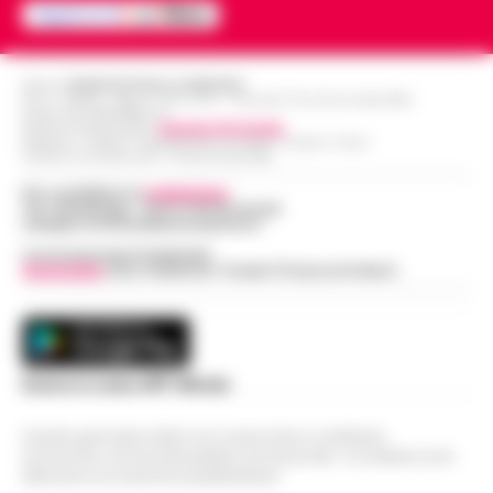
Editore
CRONACHE DELLA CAMPANIA
R.O.C.: 030531 - Reg. N. 1301/ 2016 - Tribunale Torre Annunziata (NA)
Partita IVA IT08642881216
Direttore Responsabile:
Giuseppe Del Gaudio
Redazioni : Scafati / Castellammare di Stabia / Caserta / Sarno
Indirizzo Via Sardoncelli 115 Boscoreale (NA)
Per contattare la
redazione
:
Tel / Whatsapp : 334.12.78.004 email:
web@cronachedellacampania.it
Concessionaria Pubblicità
Vivimedia
| Sky | Addendo | Teads | Presscommtech
Scarica la nostra APP Ufficiale
Questo giornale inoltre non riceve alcun contributo
economico né da enti pubblici né da privati . Si sostiene solo
attraverso le inserzioni pubblicitarie.