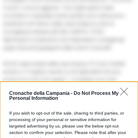
Cuomo. E poi ha aggiunto: “Uno degli ospiti è stato
ricoverato in Ospedale mentre gli altri sono stati posti in
isolamento all’ interno della Casa di Riposo sotto la
sorveglianza sanitaria dell’ ASL NAPOLI 3 SUD.
Agli Anziani in isolamento ed ai Dipendenti contagiati gli
auguri di pronta guarigione della nostra Comunità”.
Dei 52 ospiti anziani della casa di riposo 41 sono risultati
positivi e 11 negativI mentre su 40 dipendenti 16 sono
positivi al Covid e 24 negativi. I contagiati sono tutti
asintomatici o con lievi sintomi e provengono da diversi
Cronache della Campania -
Do Not Process My
comuni del Vesuviano: solo tre ospiti e due dipendenti sono
Personal Information
porticesi.
If you wish to opt-out of the sale, sharing to third parties, or
processing of your personal or sensitive information for
targeted advertising by us, please use the below opt-out
TAGS
Cronaca portici
section to confirm your selection. Please note that after your