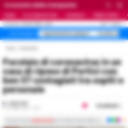
Cronache della Campania
HOME
ULTIME NOTIZIE
CRONACA
PRIMO PIANO
C
28.7
NAPOLI
7 AGOSTO 2026 - 22:19
AGGIORNAMENTO :
Superenalotto jackpot
Costiera Amal
Temi del giorno
Home
Coronavirus
Focolaio di coronavirus in un
casa di riposo di Portici con
ben 57 contagiati tra ospiti e
personale
REDAZIONE
Condividi
6 OTTOBRE 2020 - 23:11
Iscriviti ai nostri
canali social
per le ultime notizie dalla Campania con notizi