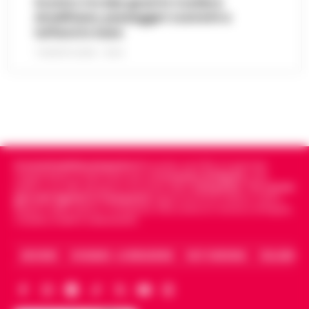
Scontro tra due gozzi in Costiera
Amalfitana, passeggeri costretti a
tuffarsi in mare
7 AGOSTO 2026 - 19:24
Cronachedellacampania.it
fondato nel 2015, è il giornale
indipendente di riferimento per le
Cronache di Napoli
, sulla
politica, sui fatti del giorno e le storie della
Campania
.
Tra i primi
giornali digitali in Campania
segue anche le notizie il calcio
Napoli e dello sport in Campania. Racconta la Cronaca di Napoli,
Caserta, Avellino e Benevento.
ARCHIVIO
CHI SIAMO – LA REDAZIONE
FACT CHECKING
COLLABORA