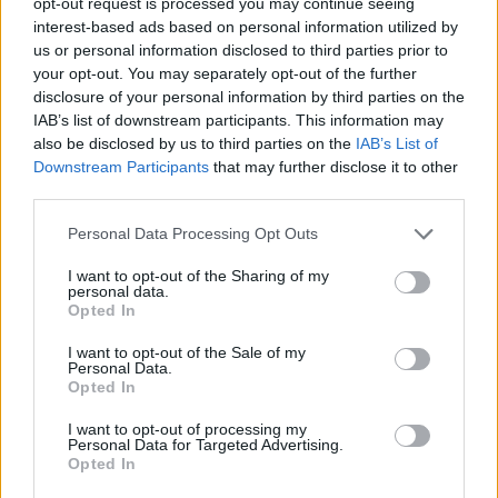
opt-out request is processed you may continue seeing
interest-based ads based on personal information utilized by
Lascia un commento
us or personal information disclosed to third parties prior to
your opt-out. You may separately opt-out of the further
disclosure of your personal information by third parties on the
IAB’s list of downstream participants. This information may
🔥 Più letti della settimana
also be disclosed by us to third parties on the
IAB’s List of
Downstream Participants
that may further disclose it to other
Carabiniere casertano suicida
third parties.
in Liguria: anche la Procura
1
militare indaga per
istigazione
Personal Data Processing Opt Outs
27 Luglio 2026
I want to opt-out of the Sharing of my
personal data.
Omicidio Luca Esposito, la
confessione dell’assassino:
Opted In
2
«L’ho ucciso per punizione»
26 Luglio 2026
I want to opt-out of the Sale of my
Personal Data.
Opted In
Castellammare, omicidio
Tommasino, il pentito accusa:
3
«Fu eliminato per proteggere
I want to opt-out of processing my
un intoccabile»
Personal Data for Targeted Advertising.
Opted In
24 Luglio 2026