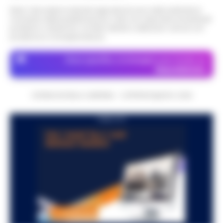
Nota: I link esterni indicati negli articoli sono stati verificati al
momento della pubblicazione. Il sito non risponde di eventuali
problemi o disservizi: si invita l’utente a utilizzare i servizi con
prudenza e consapevolezza.
Dove specifico, le immagini sono fornite da
Depositphotos
CRONACHE DELLA CAMPANIA - COPYRIGHT@2014-2026
PUBBLICITA