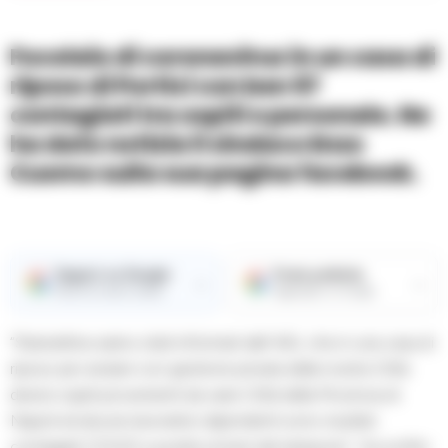
Focolaio di coronavirus in un casa di
riposo di Portici con ben 57
contagiati tra ospiti e personale. Ne
ha dato notizia il sindaco Enzo
Cuomo sulla sua pagina facebook.
Seguici su Google
Fonte preferita
→
→
Ricevi le nostre notizie
Aggiungici su Google
“Stamattina siamo stati informati dall’ ASL che in una casa di
riposo per anziani con gestione privata della nostra Città
diversi ospiti provenienti da varie Città della Provincia di
Napoli ed alcune lavoratrici dipendenti sono risultati
contagiati COVID e positivi al test del tampone”. Ha scritto