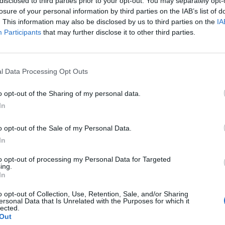
disclosed to third parties prior to your opt-out. You may separately opt-
losure of your personal information by third parties on the IAB’s list of
. This information may also be disclosed by us to third parties on the
IA
Participants
that may further disclose it to other third parties.
cettazioni
Processo
Salerno
l Data Processing Opt Outs
ia un commento
o opt-out of the Sharing of my personal data.
In
o opt-out of the Sale of my Personal Data.
In
to opt-out of processing my Personal Data for Targeted
ing.
asertano suicida in Liguria: anche la Procura militare
In
indaga per istigazione
27 Luglio 2026
o opt-out of Collection, Use, Retention, Sale, and/or Sharing
ersonal Data that Is Unrelated with the Purposes for which it
lected.
Out