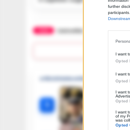
information 
further disc
participants
Downstream 
TAGS
Castrovillari
Corruzione
Inter
Persona
Lasc
I want t
Opted 
I want t
🔥 Più letti della settimana
Opted 
I want 
Advertis
Carabiniere c
Opted 
1
I want t
of my P
was col
Opted 