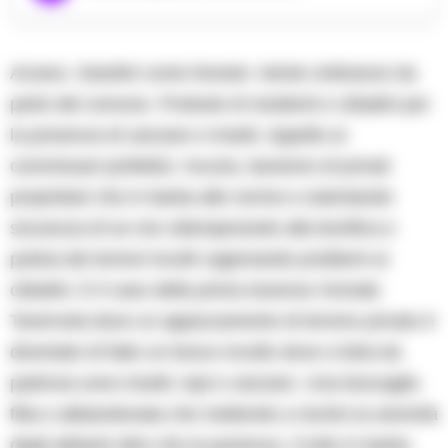
Arzano. Giardini come foreste: niente ordinanze da
parte del comune. Proteste di residenti e cittadini per
la presenza di zanzare e insetti. Appello ai
commissari prefettizi. Incuria, lassismo di privati
proprietari che in barba alle norme e ostentando
sicurezza di se non ottemperando alla bonifica e
pulizia dei terreni incolti cagionando problemi ai
cittadini. E il caso della prima traversa Vicinale
Tavernola dove un appezzamento di terreno privato è
diventato di fatto un bosco incolto dove a farla da
padrona sono insetti, topi e zanzare. Una boscaglia
fitta e abbandonata che mettendo a rischio la serenità
degli abitanti oltre che la pazienza. Il tutto in barba