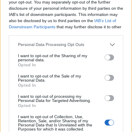
your opt-out. You may separately opt-out of the further
🔥 Più letti della settimana
disclosure of your personal information by third parties on the
IAB’s list of downstream participants. This information may
Carabiniere casertano suicida
also be disclosed by us to third parties on the
IAB’s List of
in Liguria: anche la Procura
Downstream Participants
that may further disclose it to other
1
militare indaga per
istigazione
third parties.
27 Luglio 2026
Personal Data Processing Opt Outs
Omicidio Luca Esposito, la
confessione dell’assassino:
I want to opt-out of the Sharing of my
2
«L’ho ucciso per punizione»
personal data.
26 Luglio 2026
Opted In
Castellammare, omicidio
I want to opt-out of the Sale of my
Tommasino, il pentito accusa:
Personal Data.
3
«Fu eliminato per proteggere
Opted In
un intoccabile»
24 Luglio 2026
I want to opt-out of processing my
Personal Data for Targeted Advertising.
Castellammare, il registro
Opted In
segreto delle determine che
4
«nutriva» i clan
I want to opt-out of Collection, Use,
28 Luglio 2026
Retention, Sale, and/or Sharing of my
Personal Data that Is Unrelated with the
Castellammare, «Ti faccio
Purposes for which it was collected.