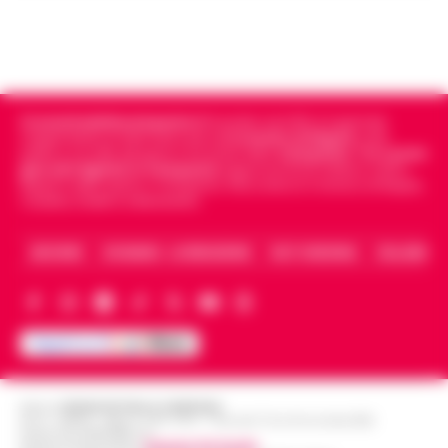
Cronachedellacampania.it
fondato nel 2015, è il giornale
indipendente di riferimento per le
Cronache di Napoli
, sulla
politica, sui fatti del giorno e le storie della
Campania
.
Tra i primi
giornali digitali in Campania
segue anche le notizie il calcio
Napoli e dello sport in Campania. Racconta la Cronaca di Napoli,
Caserta, Avellino e Benevento.
ARCHIVIO
CHI SIAMO – LA REDAZIONE
FACT CHECKING
COLLABORA
Editore
CRONACHE DELLA CAMPANIA
R.O.C.: 030531 - Reg. N. 1301/ 2016 - Tribunale Torre Annunziata (NA)
Partita IVA IT08642881216
Direttore Responsabile:
Giuseppe Del Gaudio