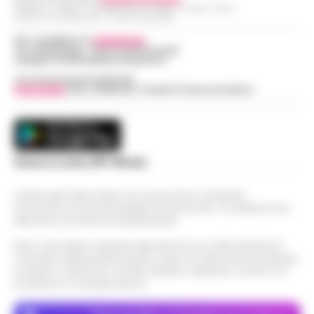
Redazioni : Scafati / Castellammare di Stabia / Caserta / Sarno
Indirizzo Via Sardoncelli 115 Boscoreale (NA)
Per contattare la
redazione
:
Tel / Whatsapp : 334.12.78.004 email:
web@cronachedellacampania.it
Concessionaria Pubblicità
Vivimedia
| Sky | Addendo | Teads | Presscommtech
Scarica la nostra APP Ufficiale
Questo giornale inoltre non riceve alcun contributo
economico né da enti pubblici né da privati . Si sostiene solo
attraverso le inserzioni pubblicitarie.
Nota: I link esterni indicati negli articoli sono stati verificati al
momento della pubblicazione. Il sito non risponde di eventuali
problemi o disservizi: si invita l’utente a utilizzare i servizi con
prudenza e consapevolezza.