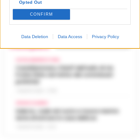
diventare la regina delle
Opted Out
vendite»: le intercettazioni
5
che incastrano i fedelissimi
CONFIRM
del boss Carolei
24 Luglio 2026
Data Deletion
Data Access
Privacy Policy
Primo piano
CASTELLAMMARE DI STABIA
Castellammare, il bluff dell’asilo di via
Fratte finito nel mirino dei commissari
prefettizi
7 AGOSTO 2026 - 07:56
CRONACA SALERNO
Salerno, cade nel vuoto e muore mentre
tenta di entrare in casa della ex
7 AGOSTO 2026 - 07:27