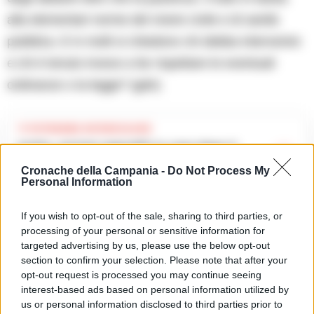
alla elementari norme del vivere civile e di sanità
pubblica. E in molti si chiedono chi debba intervenire
e chi è tenuto invece a far rispettare le eventuali
ordinanze o la legge? (gdn)
TI POTREBBE INTERESSARE
Ischia, anziani aggrediti in casa dopo il
raggiro: la truffa finisce in rapina, arrestato
Cronache della Campania -
Do Not Process My
Personal Information
If you wish to opt-out of the sale, sharing to third parties, or
TAGS
Arzano
processing of your personal or sensitive information for
targeted advertising by us, please use the below opt-out
section to confirm your selection. Please note that after your
Lascia un commento
opt-out request is processed you may continue seeing
interest-based ads based on personal information utilized by
us or personal information disclosed to third parties prior to