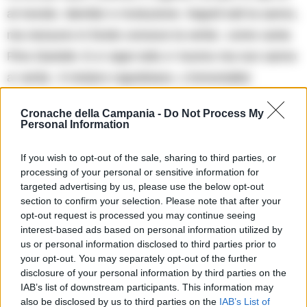
al mondo. Identita’ e rivoluzione. Napoli tutti la sanno,
ma nessuno in fondo conosce la verita’, come canta
Pino Daniele: E a’ sape tutto o’ munno ma nun sanno
a’ verita’. Il mistero napoletano. L’immortalita’
dell’esistenza di un popolo con forte e orgogliosa
Cronache della Campania -
Do Not Process My
identita’ ed aperto al mondo ed a tutte le genti,
Personal Information
l’eternita’ di una terra che ha una potenza
If you wish to opt-out of the sale, sharing to third parties, or
rigenerativa ed antidepressiva senza precedenti.
processing of your personal or sensitive information for
Nascere a Napoli e’ un privilegio, viverci un atto
targeted advertising by us, please use the below opt-out
section to confirm your selection. Please note that after your
d’amore, lottare per difenderla e’ ricambiare in
opt-out request is processed you may continue seeing
qualche modo il dono che si e’ ricevuto per essere
interest-based ads based on personal information utilized by
us or personal information disclosed to third parties prior to
nato in questa Terra. Terra mia, direbbe sempre
your opt-out. You may separately opt-out of the further
Pino”, ha concluso de Magistris.
disclosure of your personal information by third parties on the
IAB’s list of downstream participants. This information may
also be disclosed by us to third parties on the
IAB’s List of