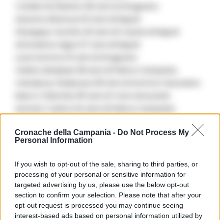
Catello De Martino 66 anni di Gragnano
Assunta Altamura 61 anni di Napoli
Giuseppe Cerchia 40 anni di Casola di Napoli
Antonietta Vigna 57 anni di Napoli
Lucia Somma 31 anni di Gragnano
Violeta Abalasei 38 anni di Palma Campania
Volodymyr Zhabunya 59 anni di Somma Vesuviana
Marco Chierchia 56 anni di Torre Annunziat
Antonio Carrino 64 anni di Palma Campania
Emiliana Granato 29 anni di Avellino
Cronache della Campania -
Do Not Process My
Gaetano Amodio 53 anni di Gragnano
Personal Information
Gennaro Cesareo 37 anni di Napoli
Liliana Amato 29 anni di Ercolano
If you wish to opt-out of the sale, sharing to third parties, or
Franco Savarese 49 anni di Napoli
processing of your personal or sensitive information for
Giorgio Faggio 41 anni di Cercola
targeted advertising by us, please use the below opt-out
section to confirm your selection. Please note that after your
Wenkai Chi 31anni diNapoli
opt-out request is processed you may continue seeing
Ciro Piccirillo 51 anni di Casola di Napoli
interest-based ads based on personal information utilized by