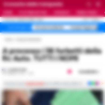
Cronache della Campania
HOME
ULTIME NOTIZIE
CRONACA
PRIMO PIANO
C
27.6
NAPOLI
8 AGOSTO 2026 - 23:24
AGGIORNAMENTO :
A1 maxi incidente
Campi Flegrei sgomb
Temi del giorno
Home
Cronaca Giudiziaria
A processo i 56 furbetti della
Rc Auto. TUTTI I NOMI
LA REDAZIONE
Condividi
28 FEBBRAIO 2018 - 11:08
Iscriviti ai nostri
canali social
per le ultime notizie dalla Campania con notizi