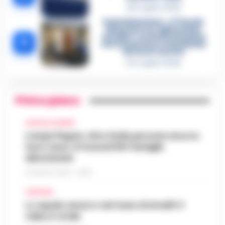
28 Luglio 2026
Castellammare, «Ti faccio
diventare la regina delle
vendite»: le intercettazioni
5
che incastrano i fedelissimi
del boss Carolei
24 Luglio 2026
Primo piano
CRONACA FLEGREA
Campi Flegrei, oltre 2mila persone ancora
fuori casa: a Pozzuoli 813 famiglie
allontanate
8 AGOSTO 2026 - 22:56
CAMPANIA
Lo squalo azzurro nel mare di Amalfi: il
video è virale