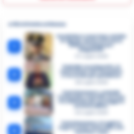
🔥 Più letti della settimana
Carabiniere casertano suicida
in Liguria: anche la Procura
1
militare indaga per
istigazione
27 Luglio 2026
Omicidio Luca Esposito, la
confessione dell’assassino:
2
«L’ho ucciso per punizione»
26 Luglio 2026
Castellammare, omicidio
Tommasino, il pentito accusa:
3
«Fu eliminato per proteggere
un intoccabile»
24 Luglio 2026
Castellammare, il registro
segreto delle determine che
4
«nutriva» i clan