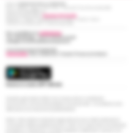
Editore
CRONACHE DELLA CAMPANIA
R.O.C.: 030531 - Reg. N. 1301/ 2016 - Tribunale Torre Annunziata (NA)
Partita IVA IT08642881216
Direttore Responsabile:
Giuseppe Del Gaudio
Redazioni : Scafati / Castellammare di Stabia / Caserta / Sarno
Indirizzo Via Sardoncelli 115 Boscoreale (NA)
Per contattare la
redazione
:
Tel / Whatsapp : 334.12.78.004 email:
web@cronachedellacampania.it
Concessionaria Pubblicità
Vivimedia
| Sky | Addendo | Teads | Presscommtech
Scarica la nostra APP Ufficiale
Questo giornale inoltre non riceve alcun contributo
economico né da enti pubblici né da privati . Si sostiene solo
attraverso le inserzioni pubblicitarie.
Nota: I link esterni indicati negli articoli sono stati verificati al
momento della pubblicazione. Il sito non risponde di eventuali
problemi o disservizi: si invita l’utente a utilizzare i servizi con