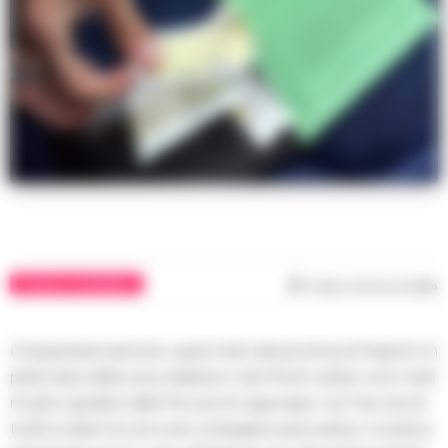
CRONACA GIUDIZIARIA
Tempo di lettura
2
min
Cinquantasei persone, quasi tutte del provincia di Napoli e in
particolare della zona stabiese e dei Monti Lattari, sono stati
rinviati a giudizio dalla Procura di Lagonegro con l’accusa di
truffa ai danni di una nota compagnia assicurativa. In pratica