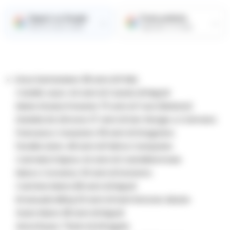
Seguici su Google
Fonte preferita
→
→
Ricevi le nostre notizie
Aggiungici su Google
Enza Santarsiere 38 anni di Polla
Catello Lauro 44 anni di Casola di Napoli
Maria Grazia D’Avenia 75 anni di Tursi (Matera)
Daniela De Simone 37 anni di San Giorgio a Cremano
Francesco Cesarano 59 anni di Gragnano
Fiorella Avino 48 anni di Palma Campania
Carmela D’Apice 44 anni di Castellammare
Marco Converso 33 anni di Sorrento
Carmine Marra 68 anni di Napoli
Emanuela Mihaj 33 anni di Sant’Antonio Abate
Savio Marra 38 anni di Napoli
Anna Russo 71anni di Afragola