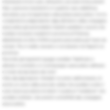
intestavano le loro auto, attraverso una serie di documenti
falsi, a persone inesistenti e in qualche caso addirittura
decedute, pur di risparmiare sulla polizza assicurativa. Con la
complicità di undipendente-talpa all’interno della compagnia
assicurati­va gli automobilisti-furbetti sarebbero riusciti a far
risultare di essere resi­denti in provincia di Potenza,
abbattendo di oltre il 50% la quota assicurativa per l’auto da
versare. Ma, in realtà, vivevano e cir­colavano tra Napoli e la
provincia.
Secondo gli inqui­renti il gruppo avrebbe “falsi­ficato e
alterato il contratto e il contrassegno assicurativo dell’auto
in modo da riprodurre dei clo­ni”.
Oltre alla dipendente “infe­dele” al centro dell’inchiesta c’è
anche un uomo della zona dei Lattari che avrebbe svolto il
ruolo di procacciatore di clienti. In pratica il “mediatore” che
avrebbe inoltrato i documenti contraf­fatti alla compagnia
assocurativa.