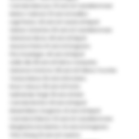
Carmela Mancuso 33 anni di Castellammare
Marino Carbone 33 anni di Avellino
Luigi Persico 46 anni di Casola di Napoli
Sabato Schettino 65 anni di Castellammare
Salvatore Miccio 48 anni di Napoli
Assunta Perino 61 anni di Gragnano
Pina Guadagno 46 anni di Napoli
Uddin Alla 38 anni di Palma Campania
Salvatore Smimmo 58 anni di Pollena Trocchia
Teresa Manzo 84 anni di Ercolano
Rosa Cobucci 36 anni di Portici
Sukhwinder Singh 39 anni di Nola
Carmela Bottino 29 anni di Napoli
Massimiliano Sorgente 42 anni di Napoli
Carmela Di Rienzo 53 anni di Castellammare
Margherita De Martino 34 anni di Gragnano
Yifan Zhang 32 anni di Caserta