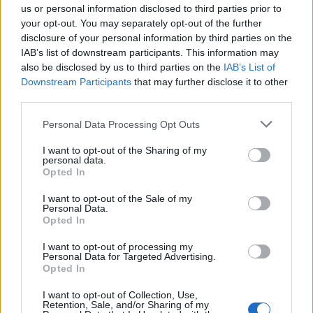
Gennaro Calvanese 46 anni di Melito
us or personal information disclosed to third parties prior to
Sabato Sorrentino 70 anni di Casola di Napoli
your opt-out. You may separately opt-out of the further
disclosure of your personal information by third parties on the
Giuseppe Cella 54 anni di Portici
IAB’s list of downstream participants. This information may
Giuseppe Corelli 37 anni di Gragnano
also be disclosed by us to third parties on the
IAB’s List of
Salvatore D’Amora 56 anni di Battipaglia
Downstream Participants
that may further disclose it to other
Giuseppe Veneruso 66 anni di Napoli
third parties.
Wei Yang 47 anni di Aversa
Personal Data Processing Opt Outs
Carmela Castellacelo 82 anni di Napoli
Pasquale Piccolo 38 anni di Ercolano
I want to opt-out of the Sharing of my
personal data.
Beniamino Amitrano 61 anni di Torre Annunziata
Opted In
I want to opt-out of the Sale of my
Personal Data.
Opted In
I want to opt-out of processing my
Personal Data for Targeted Advertising.
Opted In
I want to opt-out of Collection, Use,
Retention, Sale, and/or Sharing of my