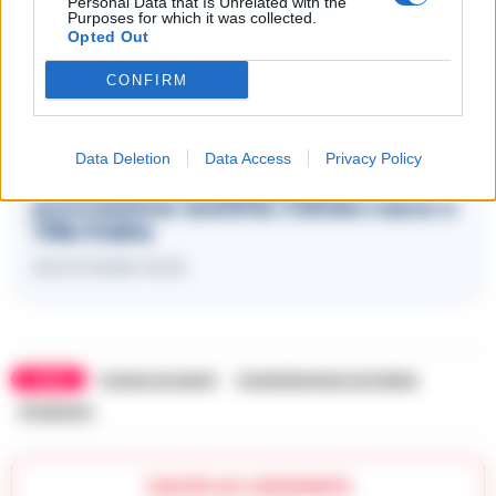
Personal Data that Is Unrelated with the
Purposes for which it was collected.
Opted Out
CONFIRM
LEGGI ANCHE
ATTUALITÀ
Data Deletion
Data Access
Privacy Policy
Mamma a 57 anni grazie alla
procreazione assistita: il bimbo nasce a
Villa Stabia
20/07/2026 16:30
TAGS
Casola di napoli
Castellammare di stabia
Gragnano
Lascia un commento