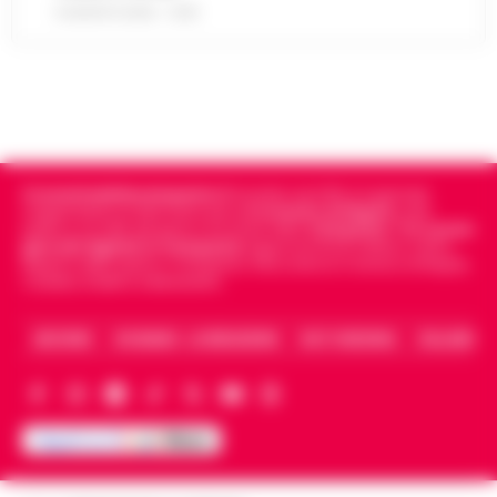
8 AGOSTO 2026 - 13:35
Cronachedellacampania.it
fondato nel 2015, è il giornale
indipendente di riferimento per le
Cronache di Napoli
, sulla
politica, sui fatti del giorno e le storie della
Campania
.
Tra i primi
giornali digitali in Campania
segue anche le notizie il calcio
Napoli e dello sport in Campania. Racconta la Cronaca di Napoli,
Caserta, Avellino e Benevento.
ARCHIVIO
CHI SIAMO – LA REDAZIONE
FACT CHECKING
COLLABORA