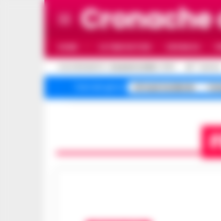
Cronache 
HOME
ULTIME NOTIZIE
CRONACA
P
C
AGGIORNAMENTO :
8 AGOSTO 2026 - 17:17
33
NAPOLI
A1 maxi incidente
Cam
Temi del giorno