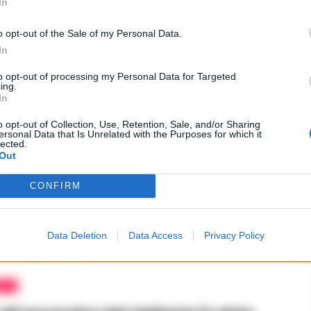
In
: ‘Gravissimo se ha incontrato persone
e alla famiglia. L’ordinamento ci
o opt-out of the Sale of my Personal Data.
la rieducazione’
In
7 SETTEMBRE 2019 - 11:26
PUBBLICITA
to opt-out of processing my Personal Data for Targeted
ing.
In
o opt-out of Collection, Use, Retention, Sale, and/or Sharing
ersonal Data that Is Unrelated with the Purposes for which it
lected.
Out
EA
CONFIRM
si all’assassino? Ogni volta è come
e sale sulle ferite’: l’amarezza della
i Della Corte
Data Deletion
Data Access
Privacy Policy
6 SETTEMBRE 2019 - 16:33
EA