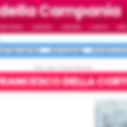
della Campania
RIMO PIANO
CAMPANIA
CAMORRA
IL NAPOLI
VIDE
pi Flegrei sgomberi
salme nei garage
Notte Bianca Sec
Home
Tags
Francesco della corte
FRANCESCO DELLA CORT