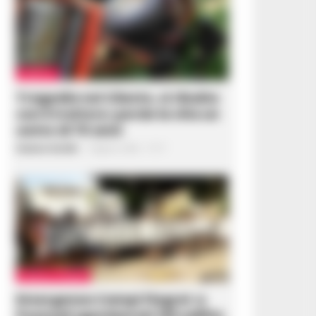
AGROPOLI
Tragedia nel Cilento, si ribalta
con il trattore: perde la vita un
uomo di 70 anni
Gustavo Gentile
-
8 Agosto 2026 - 17:17
CRONACA FLEGREA
Emergenza Campi Flegrei: a
Pozzuoli sgomberati 125 edifici,