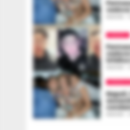
Permesso
vedova:
REDAZIONE
-
1
CRONACA
Permess
vedova 
infelice
REDAZIONE
-
1
CRONACA N
Napoli, 
assassi
condan
REDAZIONE
-
2