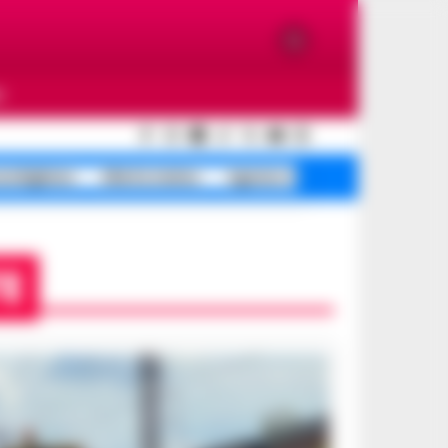
O
ondigliano
Allerta meteo
Agnano riapre corse
E