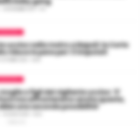
 della baby gang
-
24 NOVEMBRE 2021 - 11:31
IUDIZIARIA
te ucciso nella metro a Napoli: la Corte
lo riduce le pene per i 3 imputati
5 OTTOBRE 2020 - 16:05
IUDIZIARIA
moglie e figli del vigilante ucciso: ‘E’
rtura ma affronteremo anche questa,
 ebbe una seconda possibilità’
-
14 LUGLIO 2020 - 19:24
PUBBLICITA