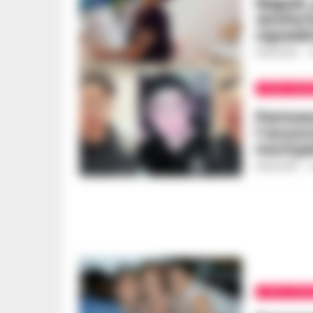
Napoli,
anche i
squadra
REDAZIONE
-
1
AREA FLEGR
Permess
l’avvoc
ma il p
REDAZIONE
-
1
AREA FLEGR