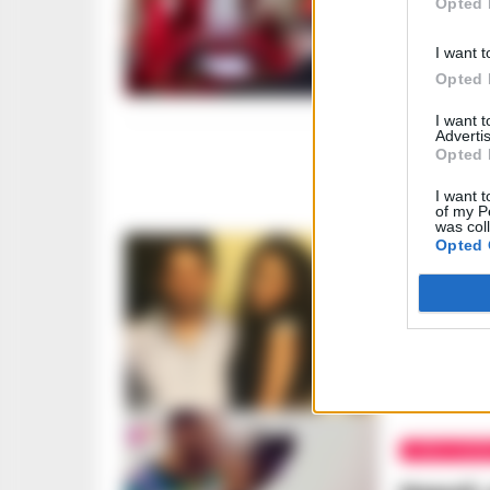
Opted 
Appello
estrane
I want t
impone 
Opted 
REDAZIONE
-
1
I want 
Advertis
Opted 
I want t
of my P
was col
Opted 
AREA FLEGR
‘Permes
sparger
figlia d
REDAZIONE
-
1
AREA FLEGR