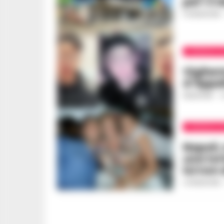
per i 3
LA REDAZIONE
CRONACA G
Vigilan
d’Appel
REDAZIONE
-
1
CRONACA G
Napoli, 
una to
lui non
LA REDAZIONE