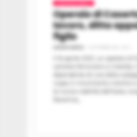
CRONACHE CASERTA
Operaio di Caser
lavoro, ditta app
figlio
GUSTAVO GENTILE
-
25 SETTEMBRE 2024 - 08:12
Il 16 aprile 2021, un operaio di 
cantiere ferroviario a Viserba, in p
dipendente di una ditta subapp
ruspa in movimento mentre si 
la nuova viabilità dell'area, lu
Ravenna,...