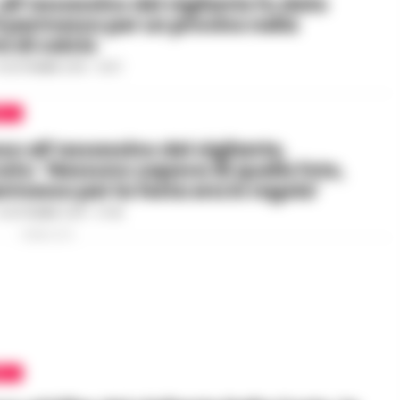
 all’assassino del vigilante fu dato
l permesso per un provino nella
 di calcio
6 SETTEMBRE 2019 - 10:37
EA
o all’assassino del vigilante,
ato: ‘Nessuno sapeva di quelle foto,
ermesso per la festa era in regola’
2 SETTEMBRE 2019 - 07:45
PUBBLICITA
EA