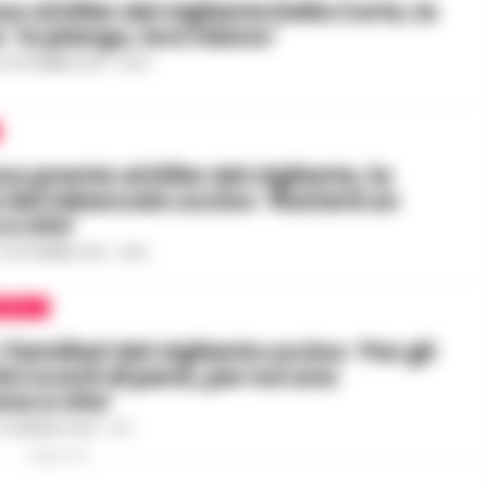
 al killer del vigilante Della Corte, la
 ‘Io piango, loro ridono’
0 SETTEMBRE 2019 - 16:34
o premio al killer del vigilante, la
del tabaccaio ucciso: ‘Resterà un
 a vita’
0 SETTEMBRE 2019 - 12:52
APOLI
i familiari del vigilante ucciso: ‘Per gli
ni sconti di pena, per noi una
na a vita’
4 GENNAIO 2019 - 11:17
PUBBLICITA