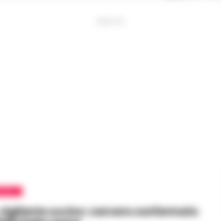
PUBBLICITA
APOLI
 vigilante ucciso: carcere confermato