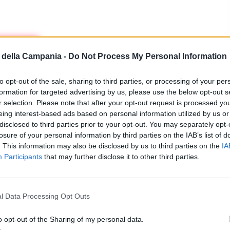
IUDIZIARIA
della Campania -
Do Not Process My Personal Information
vigilante ucciso alla Metro: la
one annulla la condanna ai tre
to opt-out of the sale, sharing to third parties, or processing of your per
ni
formation for targeted advertising by us, please use the below opt-out s
4 LUGLIO 2020 - 14:21
r selection. Please note that after your opt-out request is processed y
eing interest-based ads based on personal information utilized by us or
disclosed to third parties prior to your opt-out. You may separately opt-
EA
losure of your personal information by third parties on the IAB’s list of
. This information may also be disclosed by us to third parties on the
IA
ate le condanne per i tre giovani
Participants
that may further disclose it to other third parties.
ni del vigilante Francesco Della Corte
9 SETTEMBRE 2019 - 14:29
l Data Processing Opt Outs
EA
o opt-out of the Sharing of my personal data.
 al killer, il presidente della Corte di