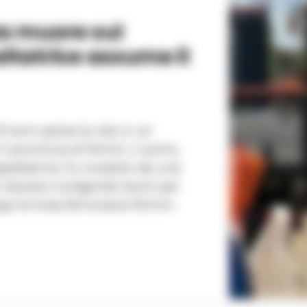
ta muore sul
altatrice assume il
53 anni perse la vita in un
rovincia di Rimini. L’uomo,
altatrice, fu investito da una
stavano svolgendo lavori per
ngo la linea ferroviaria Rimini-