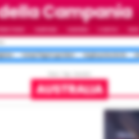
della Campania
RIMO PIANO
CAMPANIA
CAMORRA
IL NAPOLI
VIDE
LI
gliano
Campi Flegrei sgomberi
targhe polacche Rc
b
Home
Tags
Australia
AUSTRALIA