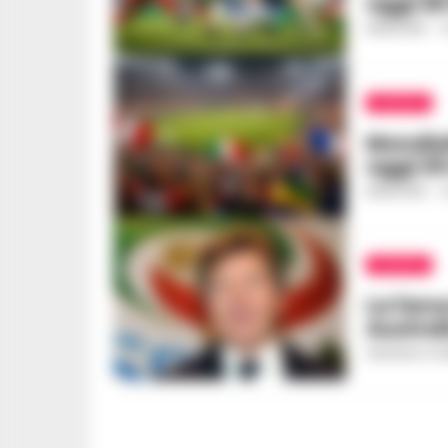
oggi 26
REDAZIONE
-
2
CALCIO
Mondiali
oggi 2
REDAZIONE
-
2
CALCIO
La fars
Austral
VINCENZO SC