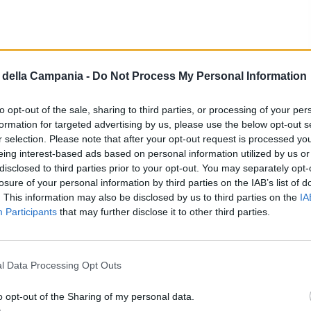
della Campania -
Do Not Process My Personal Information
 1, delusione Ferrari a Melbourne:
ta McLaren, pole di Norris
to opt-out of the sale, sharing to third parties, or processing of your per
formation for targeted advertising by us, please use the below opt-out s
UNZIATA
-
15 MARZO 2025 - 08:19
r selection. Please note that after your opt-out request is processed y
eing interest-based ads based on personal information utilized by us or
disclosed to third parties prior to your opt-out. You may separately opt-
IUDIZIARIA
losure of your personal information by third parties on the IAB’s list of
. This information may also be disclosed by us to third parties on the
IA
 Imperiale racconta in aula i “guadagni
Participants
that may further disclose it to other third parties.
on il traffico in Australia
GAUDIO
-
28 DICEMBRE 2023 - 22:41
l Data Processing Opt Outs
o opt-out of the Sharing of my personal data.