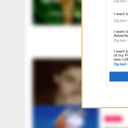
Opted 
Il Mond
Saudita
I want t
GUSTAVO GENT
Opted 
I want 
Advertis
Opted 
I want t
of my P
was col
Opted 
3C
A #3C F
città co
ROSARIA FEDE
SPORT