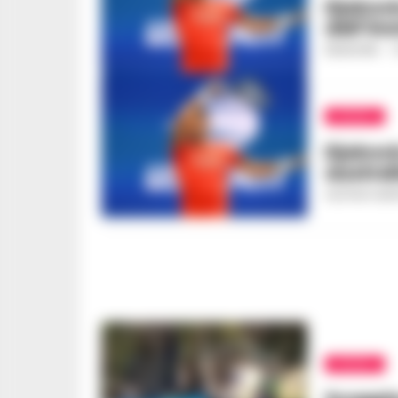
Djokovi
dell’im
REDAZIONE
-
1
MONDO
Djokovi
austral
GUSTAVO GENT
MONDO