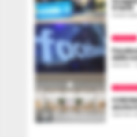
Scoppia
5 feriti
ROSARIA FEDE
ATTUALITÀ
Faceboo
delle no
REDAZIONE
-
2
CORONAVIR
CORONAV
anche i
SEBASTIANO 