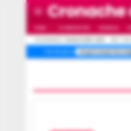
Cronache 
HOME
ULTIME NOTIZIE
CRONACA
P
C
AGGIORNAMENTO :
9 AGOSTO 2026 - 09:18
30.6
NAPO
droga Scampia Secondi
Temi del giorno