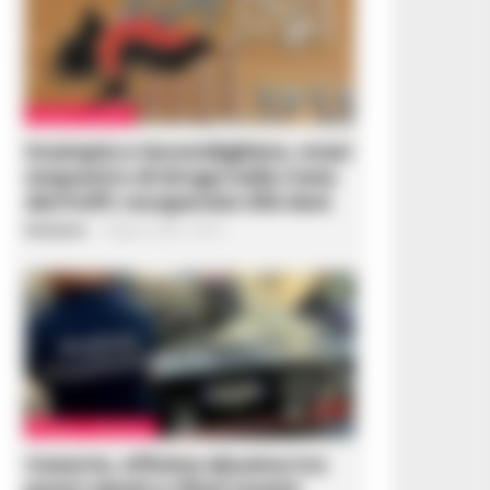
CRONACA NAPOLI
Scampia e Secondigliano, maxi
sequestro di droga nelle Case
dei Puffi: recuperate 252 dosi
Redazione
-
9 Agosto 2026 - 09:18
CASERTA E PROVINCIA
Caserta, officina abusiva tra
pezzi rubati e rifiuti tossici: