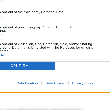
In
iale di calcio del 2034 sarà in Arabia
: rinuncia dell’Australia
o opt-out of the Sale of my Personal Data.
ILE
-
31 OTTOBRE 2023 - 10:21
In
PUBBLICITA
to opt-out of processing my Personal Data for Targeted
ing.
In
o opt-out of Collection, Use, Retention, Sale, and/or Sharing
ersonal Data that Is Unrelated with the Purposes for which it
lected.
Out
CONFIRM
erdinando Manzo racconta Sidney, la
struita dagli italiani
Data Deletion
Data Access
Privacy Policy
RICO
-
27 GENNAIO 2022 - 07:46