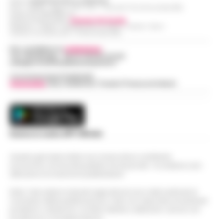
Editore
CRONACHE DELLA CAMPANIA
R.O.C.: 030531 - Reg. N. 1301/ 2016 - Tribunale Torre Annunziata (NA)
Partita IVA IT08642881216
Direttore Responsabile:
Giuseppe Del Gaudio
Redazioni : Scafati / Castellammare di Stabia / Caserta / Sarno
Indirizzo Via Sardoncelli 115 Boscoreale (NA)
Per contattare la
redazione
:
Tel / Whatsapp : 334.12.78.004 email:
web@cronachedellacampania.it
Concessionaria Pubblicità
Vivimedia
| Sky | Addendo | Teads | Presscommtech
Scarica la nostra APP Ufficiale
Questo giornale inoltre non riceve alcun contributo
economico né da enti pubblici né da privati . Si sostiene solo
attraverso le inserzioni pubblicitarie.
Nota: I link esterni indicati negli articoli sono stati verificati al
momento della pubblicazione. Il sito non risponde di eventuali
problemi o disservizi: si invita l’utente a utilizzare i servizi con
prudenza e consapevolezza.