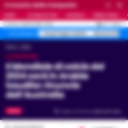
Cronache della Campania
HOME
ULTIME NOTIZIE
CRONACA
PRIMO PIANO
C
25.1
NAPOLI
6 AGOSTO 2026 - 06:29
AGGIORNAMENTO :
Campi Flegrei sfollati
Maturità 2026 9
Temi del giorno
Home
Calcio
LA DECISIONE
Il Mondiale di calcio del
2034 sarà in Arabia
Saudita: rinuncia
dell’Australia
CALCIO
Tempo di lettura
meno di 1
min.
GUSTAVO GENTILE