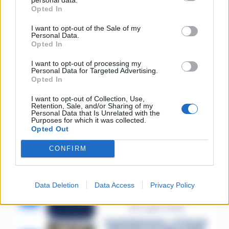
Opted In
🔥 Più letti della settimana
I want to opt-out of the Sale of my
Carabiniere casertano
Personal Data.
suicida in Liguria: anche la
Opted In
1
Procura militare indaga per
istigazione
I want to opt-out of processing my
27 Luglio 2026
Personal Data for Targeted Advertising.
Opted In
Omicidio Luca Esposito, la
confessione dell’assassino:
2
I want to opt-out of Collection, Use,
«L’ho ucciso per punizione»
Retention, Sale, and/or Sharing of my
26 Luglio 2026
Personal Data that Is Unrelated with the
Purposes for which it was collected.
Castellammare, omicidio
Opted Out
Tommasino, il pentito
3
accusa: «Fu eliminato per
CONFIRM
proteggere un intoccabile»
24 Luglio 2026
Castellammare, il registro
Data Deletion
Data Access
Privacy Policy
segreto delle determine
4
che «nutriva» i clan
28 Luglio 2026
Castellammare, «Ti faccio