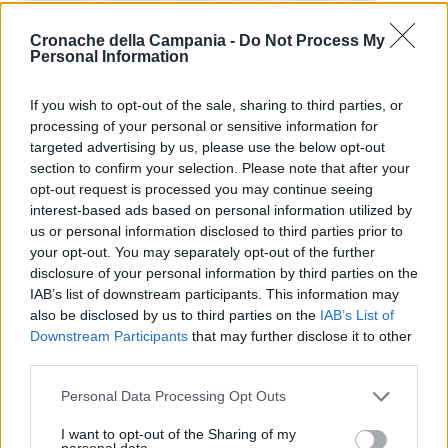
Ospitare quegli eventi, tra la Coppa del
Mondo femminile del 2023 e le Olimpiadi del
Cronache della Campania -
Do Not Process My
Personal Information
2032 a Brisbane, completerebbe un
“decennio davvero d’oro per il calcio
If you wish to opt-out of the sale, sharing to third parties, or
australiano”
. L’Arabia Saudita ha annunciato
processing of your personal or sensitive information for
targeted advertising by us, please use the below opt-out
la sua dichiarazione di interesse poche ore
section to confirm your selection. Please note that after your
dopo che la Fifa ha delineato il processo per
opt-out request is processed you may continue seeing
interest-based ads based on personal information utilized by
il 2034 con il torneo organizzato nella
us or personal information disclosed to third parties prior to
confederazione asiatica o dell’Oceania.
your opt-out. You may separately opt-out of the further
disclosure of your personal information by third parties on the
IAB’s list of downstream participants. This information may
also be disclosed by us to third parties on the
IAB’s List of
TAGS
Arabia saudita
Australia
CronacheNews
Downstream Participants
that may further disclose it to other
third parties.
Lascia un commento
Personal Data Processing Opt Outs
I want to opt-out of the Sharing of my
personal data.