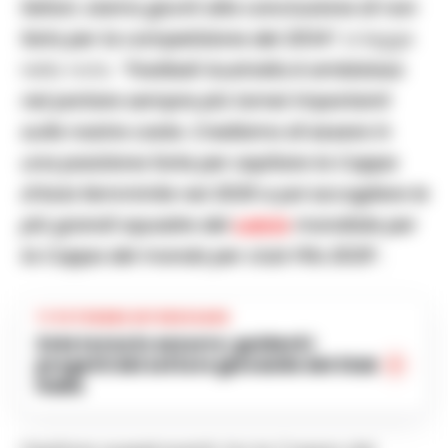
fattori, siamo giunti alla conclusione di non
farlo per la competizione del 2034”
, si legge
nella nota.
“Football Australia è ambiziosa
nel portare sempre più tornei importanti
sulle nostre coste. Crediamo di essere in
una posizione forte per ospitare la Coppa
d’Asia femminile nel 2026 e poi accogliere le
più grandi squadre del
calcio
mondiale per
la Coppa del mondo per club Fifa 2029″.
TI POTREBBE INTERESSARE
Zola torna in azzurro: guiderà i
progetti del settore giovanile del Club
Italia