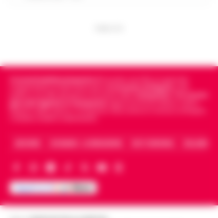
PUBBLICITA
Cronachedellacampania.it
fondato nel 2015, è il giornale
indipendente di riferimento per le
Cronache di Napoli
, sulla
politica, sui fatti del giorno e le storie della
Campania
.
Tra i primi
giornali digitali in Campania
segue anche le notizie il calcio
Napoli e dello sport in Campania. Racconta la Cronaca di Napoli,
Caserta, Avellino e Benevento.
ARCHIVIO
CHI SIAMO – LA REDAZIONE
FACT CHECKING
COLLABORA