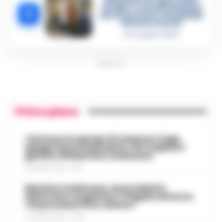
diventare la regina delle
vendite»: le intercettazioni
5
che incastrano i fedelissimi
del boss Carolei
24 Luglio 2026
PUBBLICITA
Primo piano
«Fermare la spirale di violenza»:il gip
spiega il provvedimento che colpisce i
genitori di Martina Carbonaro
5 AGOSTO 2026 - 18:37
Martina Carbonaro, braccialetto
elettronico ai genitori: il legale attacca,
«Si processa il loro dolore»
5 AGOSTO 2026 - 12:50