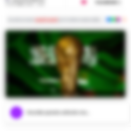
Condividi
31 OTTOBRE 2023 - 10:21
Iscriviti ai nostri
canali social
per le ultime notizie dalla Campania con noti
Foto dal web
Ascolta questo articolo ora...