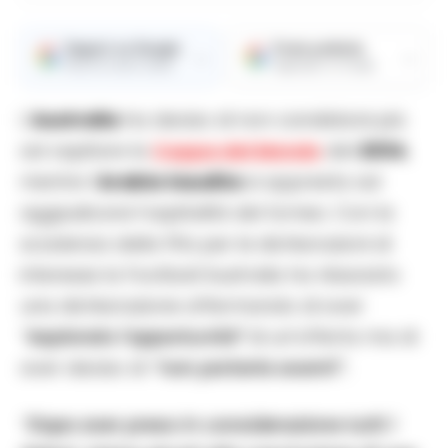
Seguici su Google
Fonte preferita
→
→
Ricevi le nostre notizie
Aggiungici su Google
L’
Australia
ha deciso di non candidarsi più
ad ospitare la
Coppa del Mondo
del
2034
,
mentre l’
Arabia Saudita
si appresta ad
aggiudicarsi l’ospitalità del torneo. Con la
scadenza della Fifa per le dichiarazioni di
interesse la Football Australia ha rilasciato
una dichiarazione affermando di aver
“esplorato l’opportunità”
di un’offerta ma di
aver deciso di
“non portarla avanti”.
“Dopo aver preso in considerazione tutti i